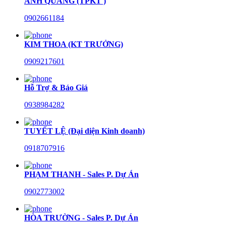
ANH QUANG (TPKT )
0902661184
KIM THOA (KT TRƯỞNG)
0909217601
Hỗ Trợ & Báo Giá
0938984282
TUYẾT LỆ (Đại diện Kinh doanh)
0918707916
PHẠM THANH - Sales P. Dự Án
0902773002
HÒA TRƯỜNG - Sales P. Dự Án