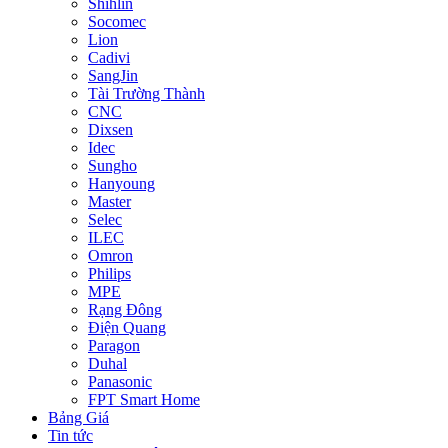
Shihlin
Socomec
Lion
Cadivi
SangJin
Tài Trường Thành
CNC
Dixsen
Idec
Sungho
Hanyoung
Master
Selec
ILEC
Omron
Philips
MPE
Rạng Đông
Điện Quang
Paragon
Duhal
Panasonic
FPT Smart Home
Bảng Giá
Tin tức