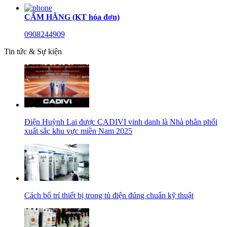
CẨM HẰNG (KT hóa đơn)
0908244909
Tin tức & Sự kiện
Điện Huỳnh Lai được CADIVI vinh danh là Nhà phân phối
xuất sắc khu vực miền Nam 2025
Cách bố trí thiết bị trong tủ điện đúng chuẩn kỹ thuật