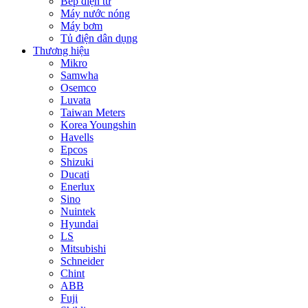
Bếp điện từ
Máy nước nóng
Máy bơm
Tủ điện dân dụng
Thương hiệu
Mikro
Samwha
Osemco
Luvata
Taiwan Meters
Korea Youngshin
Havells
Epcos
Shizuki
Ducati
Enerlux
Sino
Nuintek
Hyundai
LS
Mitsubishi
Schneider
Chint
ABB
Fuji