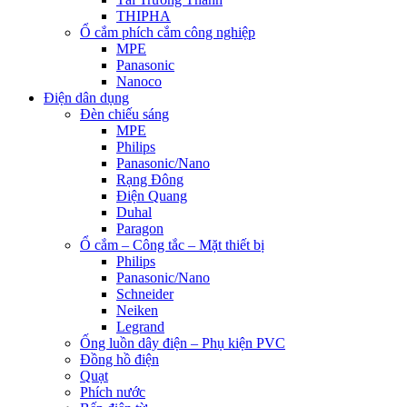
THIPHA
Ổ cắm phích cắm công nghiệp
MPE
Panasonic
Nanoco
Điện dân dụng
Đèn chiếu sáng
MPE
Philips
Panasonic/Nano
Rạng Đông
Điện Quang
Duhal
Paragon
Ổ cắm – Công tắc – Mặt thiết bị
Philips
Panasonic/Nano
Schneider
Neiken
Legrand
Ống luồn dây điện – Phụ kiện PVC
Đồng hồ điện
Quạt
Phích nước