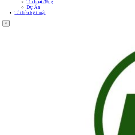
Tin hoạt động
Dự Án
Tài liệu kỹ thuật
×