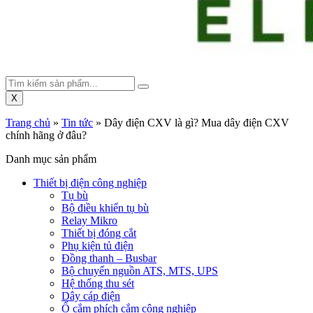
X
Trang chủ
»
Tin tức
»
Dây điện CXV là gì? Mua dây điện CXV
chính hãng ở đâu?
Danh mục sản phẩm
Thiết bị điện công nghiệp
Tụ bù
Bộ điều khiển tụ bù
Relay Mikro
Thiết bị đóng cắt
Phụ kiện tủ điện
Đồng thanh – Busbar
Bộ chuyển nguồn ATS, MTS, UPS
Hệ thống thu sét
Dây cáp điện
Ổ cắm phích cắm công nghiệp