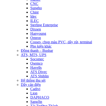
CNC
Sungho
Chint
Idec
ILEC
Sterling Enterprise
Dixsen
Hanyoung
Omron
Cosses, chụp màu PVC, dây rút, terminal
Phụ kiện khác
Đồng thanh – Busbar
ATS, MTS, UPS
Socomec
Osemco
Havells
ATS Divec
ATS Shihlin
Hệ thống thu sét
Dây cáp điện
Cadivi
Lion
DAPHACO
SangJin
Tài Trường Thành