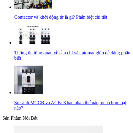
Contactor và khởi động từ là gì? Phân biệt chi tiết
Thông tin tổng quan về cầu chì và aptomat giúp dễ dàng phân
biệt
So sánh MCCB và ACB: Khác nhau thế nào, nên chọn loại
nào?
Sản Phẩm Nổi Bật