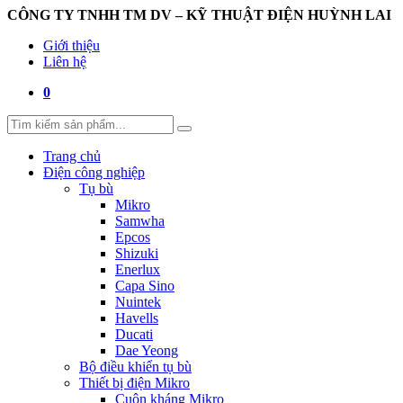
CÔNG TY TNHH TM DV – KỸ THUẬT ĐIỆN HUỲNH LAI
Giới thiệu
Liên hệ
0
Trang chủ
Điện công nghiệp
Tụ bù
Mikro
Samwha
Epcos
Shizuki
Enerlux
Capa Sino
Nuintek
Havells
Ducati
Dae Yeong
Bộ điều khiển tụ bù
Thiết bị điện Mikro
Cuộn kháng Mikro