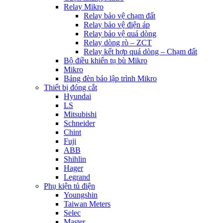
Relay Mikro
Relay bảo vệ chạm đất
Relay bảo vệ điện áp
Relay bảo vệ quá dòng
Relay dòng rò – ZCT
Relay kết hợp quá dòng – Chạm đất
Bộ điều khiển tụ bù Mikro
Mikro
Bảng đèn báo lập trình Mikro
Thiết bị đóng cắt
Hyundai
LS
Mitsubishi
Schneider
Chint
Fuji
ABB
Shihlin
Hager
Legrand
Phụ kiện tủ điện
Youngshin
Taiwan Meters
Selec
Master