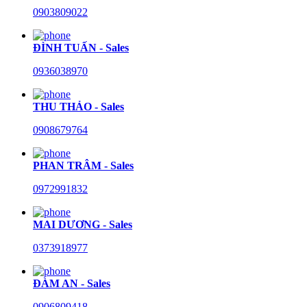
0903809022
ĐÌNH TUẤN - Sales
0936038970
THU THẢO - Sales
0908679764
PHAN TRÂM - Sales
0972991832
MAI DƯƠNG - Sales
0373918977
ĐÀM AN - Sales
0906809418