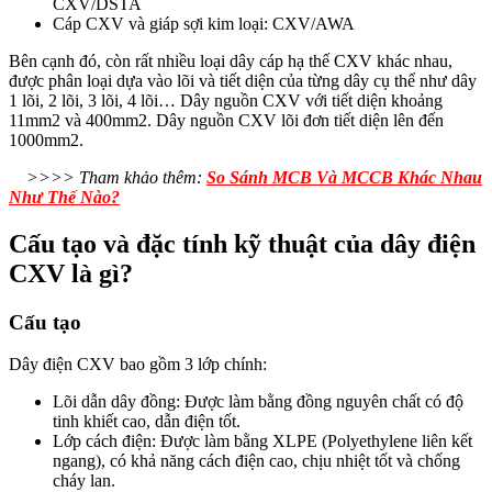
CXV/DSTA
Cáp CXV và giáp sợi kim loại: CXV/AWA
Bên cạnh đó, còn rất nhiều loại dây cáp hạ thế CXV khác nhau,
được phân loại dựa vào lõi và tiết diện của từng dây cụ thể như dây
1 lõi, 2 lõi, 3 lõi, 4 lõi… Dây nguồn CXV với tiết diện khoảng
11mm2 và 400mm2. Dây nguồn CXV lõi đơn tiết diện lên đến
1000mm2.
>>>>
Tham khảo thêm:
So Sánh MCB Và MCCB Khác Nhau
Như Thế Nào?
Cấu tạo và đặc tính kỹ thuật của dây điện
CXV là gì?
Cấu tạo
Dây điện CXV bao gồm 3 lớp chính:
Lõi dẫn dây đồng: Được làm bằng đồng nguyên chất có độ
tinh khiết cao, dẫn điện tốt.
Lớp cách điện: Được làm bằng XLPE (Polyethylene liên kết
ngang), có khả năng cách điện cao, chịu nhiệt tốt và chống
cháy lan.