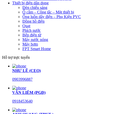
Thiết bị điện dân dụng
Đèn chiếu sáng
Ổ cắm – Công tắc – Mặt thiết bị
Ống luồn dây điện – Phụ Kiện PVC
Đồng hồ điện
Quạt
Phích nước
Bếp điện từ
Máy nước nóng
Máy bơm
FPT Smart Home
Hỗ trợ trực tuyến
NHƯ LỆ (CEO)
0903996887
VĂN LIÊM (PGĐ)
0918453640