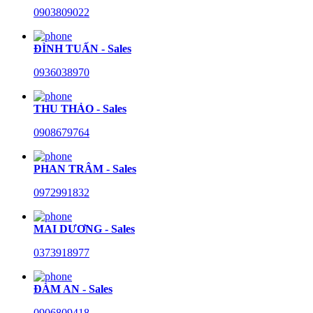
0903809022
ĐÌNH TUẤN - Sales
0936038970
THU THẢO - Sales
0908679764
PHAN TRÂM - Sales
0972991832
MAI DƯƠNG - Sales
0373918977
ĐÀM AN - Sales
0906809418