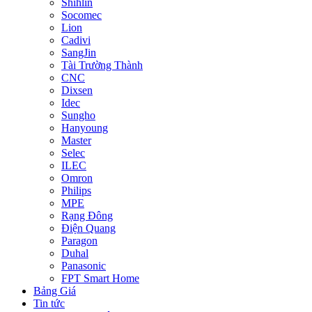
Shihlin
Socomec
Lion
Cadivi
SangJin
Tài Trường Thành
CNC
Dixsen
Idec
Sungho
Hanyoung
Master
Selec
ILEC
Omron
Philips
MPE
Rạng Đông
Điện Quang
Paragon
Duhal
Panasonic
FPT Smart Home
Bảng Giá
Tin tức