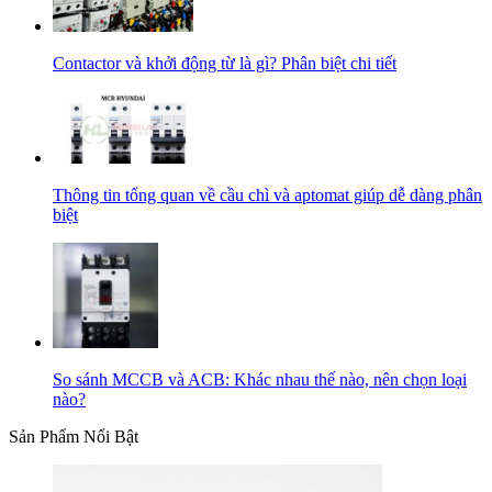
Contactor và khởi động từ là gì? Phân biệt chi tiết
Thông tin tổng quan về cầu chì và aptomat giúp dễ dàng phân
biệt
So sánh MCCB và ACB: Khác nhau thế nào, nên chọn loại
nào?
Sản Phẩm Nổi Bật