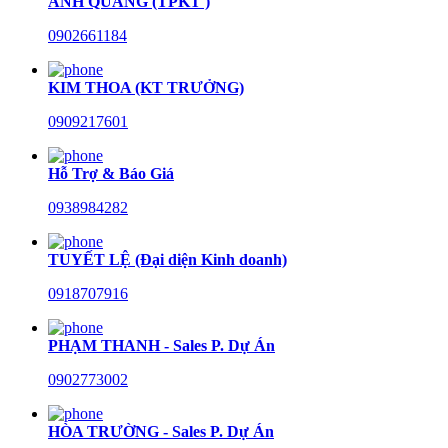
ANH QUANG (TPKT )
0902661184
KIM THOA (KT TRƯỞNG)
0909217601
Hỗ Trợ & Báo Giá
0938984282
TUYẾT LỆ (Đại diện Kinh doanh)
0918707916
PHẠM THANH - Sales P. Dự Án
0902773002
HÒA TRƯỜNG - Sales P. Dự Án