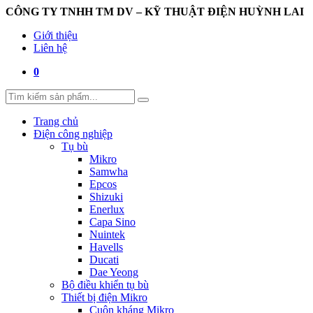
CÔNG TY TNHH TM DV – KỸ THUẬT ĐIỆN HUỲNH LAI
Giới thiệu
Liên hệ
0
Trang chủ
Điện công nghiệp
Tụ bù
Mikro
Samwha
Epcos
Shizuki
Enerlux
Capa Sino
Nuintek
Havells
Ducati
Dae Yeong
Bộ điều khiển tụ bù
Thiết bị điện Mikro
Cuộn kháng Mikro