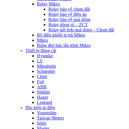
Relay Mikro
Relay bảo vệ chạm đất
Relay bảo vệ điện áp
Relay bảo vệ quá dòng
Relay dòng rò – ZCT
Relay kết hợp quá dòng – Chạm đất
Bộ điều khiển tụ bù Mikro
Mikro
Bảng đèn báo lập trình Mikro
Thiết bị đóng cắt
Hyundai
LS
Mitsubishi
Schneider
Chint
Fuji
ABB
Shihlin
Hager
Legrand
Phụ kiện tủ điện
Youngshin
Taiwan Meters
Selec
Master