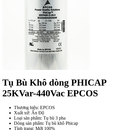
Tụ Bù Khô dòng PHICAP
25KVar-440Vac EPCOS
Thương hiệu: EPCOS
Xuất xứ: Ấn Độ
Loại sản phẩm: Tụ bù 3 pha
Dòng sản phẩm: Tụ bù khô Phicap
Tình trạng: Mới 100%