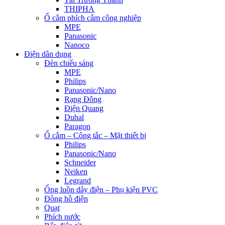
THIPHA
Ổ cắm phích cắm công nghiệp
MPE
Panasonic
Nanoco
Điện dân dụng
Đèn chiếu sáng
MPE
Philips
Panasonic/Nano
Rạng Đông
Điện Quang
Duhal
Paragon
Ổ cắm – Công tắc – Mặt thiết bị
Philips
Panasonic/Nano
Schneider
Neiken
Legrand
Ống luồn dây điện – Phụ kiện PVC
Đồng hồ điện
Quạt
Phích nước