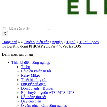
X
Trang chủ
»
»
Thiết bị điện công nghiệp
»
Tụ bù
»
Tụ bù Epcos
»
Tụ Bù Khô dòng PHICAP 25KVar-440Vac EPCOS
Danh mục sản phẩm
Thiết bị điện công nghiệp
Tụ bù
Bộ điều khiển tụ bù
Relay Mikro
Thiết bị đóng cắt
Phụ kiện tủ điện
Đồng thanh – Busbar
Bộ chuyển nguồn ATS, MTS, UPS
Hệ thống thu sét
Dây cáp điện
Ổ cắm phích cắm công nghiệp