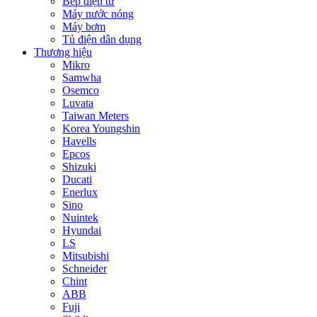
Bếp điện từ
Máy nước nóng
Máy bơm
Tủ điện dân dụng
Thương hiệu
Mikro
Samwha
Osemco
Luvata
Taiwan Meters
Korea Youngshin
Havells
Epcos
Shizuki
Ducati
Enerlux
Sino
Nuintek
Hyundai
LS
Mitsubishi
Schneider
Chint
ABB
Fuji