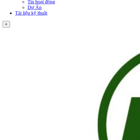
Tin hoạt động
Dự Án
Tài liệu kỹ thuật
×