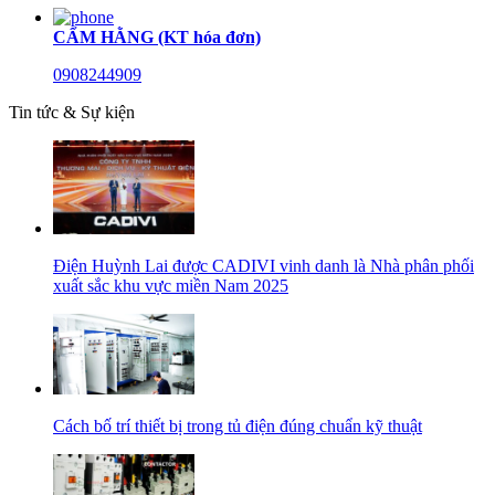
CẨM HẰNG (KT hóa đơn)
0908244909
Tin tức & Sự kiện
Điện Huỳnh Lai được CADIVI vinh danh là Nhà phân phối
xuất sắc khu vực miền Nam 2025
Cách bố trí thiết bị trong tủ điện đúng chuẩn kỹ thuật