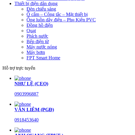
Thiết bị điện dân dụng
Đèn chiếu sáng
Ổ cắm – Công tắc – Mặt thiết bị
Ống luồn dây điện – Phụ Kiện PVC
Đồng hồ điện
Quạt
Phích nước
Bếp điện từ
Máy nước nóng
Máy bơm
FPT Smart Home
Hỗ trợ trực tuyến
NHƯ LỆ (CEO)
0903996887
VĂN LIÊM (PGĐ)
0918453640