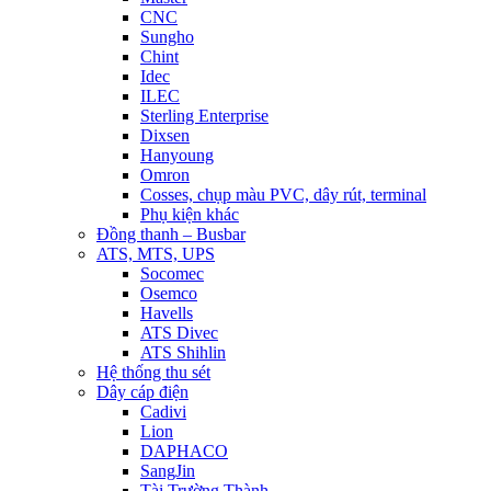
CNC
Sungho
Chint
Idec
ILEC
Sterling Enterprise
Dixsen
Hanyoung
Omron
Cosses, chụp màu PVC, dây rút, terminal
Phụ kiện khác
Đồng thanh – Busbar
ATS, MTS, UPS
Socomec
Osemco
Havells
ATS Divec
ATS Shihlin
Hệ thống thu sét
Dây cáp điện
Cadivi
Lion
DAPHACO
SangJin
Tài Trường Thành