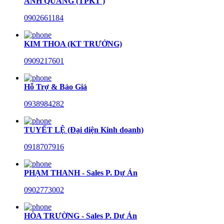
ANH QUANG (TPKT )
0902661184
KIM THOA (KT TRƯỞNG)
0909217601
Hỗ Trợ & Báo Giá
0938984282
TUYẾT LỆ (Đại diện Kinh doanh)
0918707916
PHẠM THANH - Sales P. Dự Án
0902773002
HÒA TRƯỜNG - Sales P. Dự Án