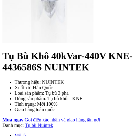
Tụ Bù Khô 40kVar-440V KNE-
4436586S NUINTEK
Thương hiệu: NUINTEK
Xuất xứ: Hàn Quốc
Loại sản phẩm: Tụ bù 3 pha
Dòng sản phẩm: Tụ bù khô – KNE
Tình trạng: Mới 100%
Giao hàng toàn quốc
Mua ngay
Gọi điện xác nhận và giao hàng tận nơi
Danh mục:
Tụ bù Nuintek
Mô tả