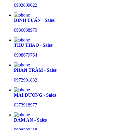
0903809022
ĐÌNH TUẤN - Sales
0936038970
THU THẢO - Sales
0908679764
PHAN TRÂM - Sales
0972991832
MAI DƯƠNG - Sales
0373918977
ĐÀM AN - Sales
0906809418