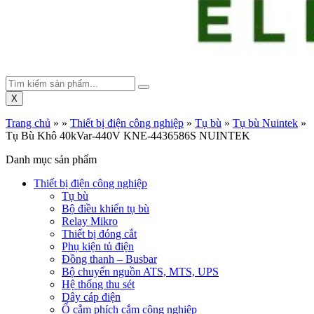
X
Trang chủ
»
»
Thiết bị điện công nghiệp
»
Tụ bù
»
Tụ bù Nuintek
»
Tụ Bù Khô 40kVar-440V KNE-4436586S NUINTEK
Danh mục sản phẩm
Thiết bị điện công nghiệp
Tụ bù
Bộ điều khiển tụ bù
Relay Mikro
Thiết bị đóng cắt
Phụ kiện tủ điện
Đồng thanh – Busbar
Bộ chuyển nguồn ATS, MTS, UPS
Hệ thống thu sét
Dây cáp điện
Ổ cắm phích cắm công nghiệp