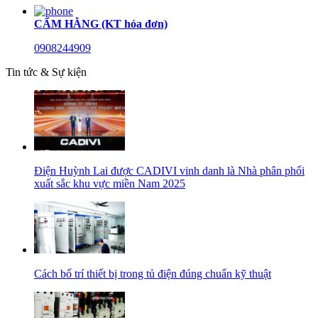
CẨM HẰNG (KT hóa đơn)
0908244909
Tin tức & Sự kiện
Điện Huỳnh Lai được CADIVI vinh danh là Nhà phân phối
xuất sắc khu vực miền Nam 2025
Cách bố trí thiết bị trong tủ điện đúng chuẩn kỹ thuật