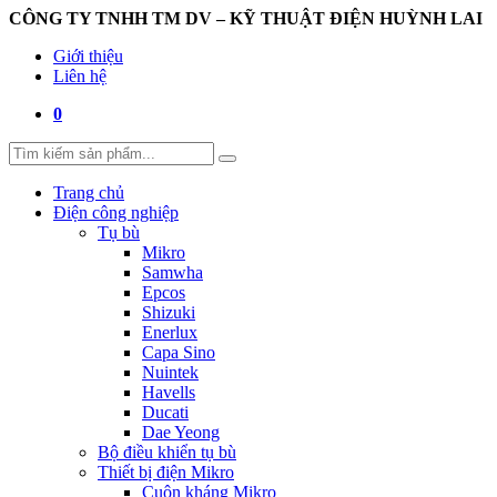
CÔNG TY TNHH TM DV – KỸ THUẬT ĐIỆN HUỲNH LAI
Giới thiệu
Liên hệ
0
Trang chủ
Điện công nghiệp
Tụ bù
Mikro
Samwha
Epcos
Shizuki
Enerlux
Capa Sino
Nuintek
Havells
Ducati
Dae Yeong
Bộ điều khiển tụ bù
Thiết bị điện Mikro
Cuộn kháng Mikro