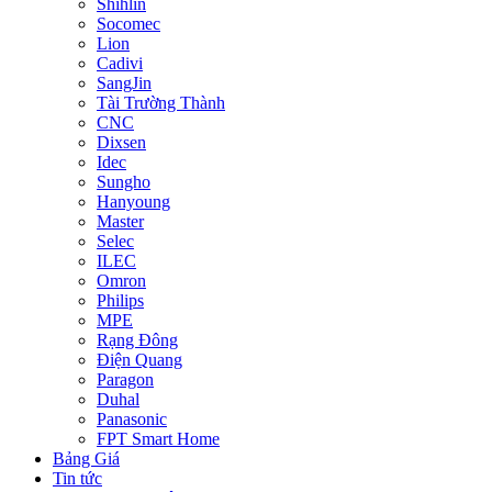
Shihlin
Socomec
Lion
Cadivi
SangJin
Tài Trường Thành
CNC
Dixsen
Idec
Sungho
Hanyoung
Master
Selec
ILEC
Omron
Philips
MPE
Rạng Đông
Điện Quang
Paragon
Duhal
Panasonic
FPT Smart Home
Bảng Giá
Tin tức