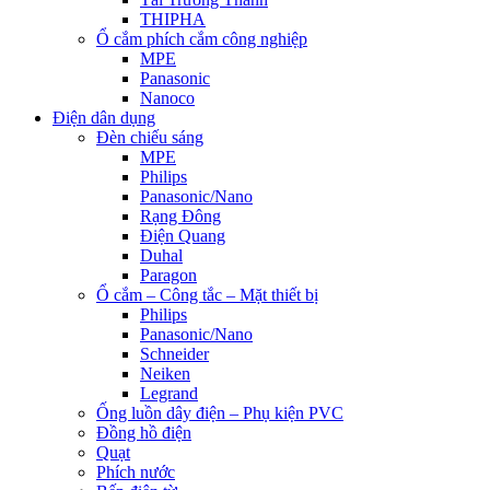
THIPHA
Ổ cắm phích cắm công nghiệp
MPE
Panasonic
Nanoco
Điện dân dụng
Đèn chiếu sáng
MPE
Philips
Panasonic/Nano
Rạng Đông
Điện Quang
Duhal
Paragon
Ổ cắm – Công tắc – Mặt thiết bị
Philips
Panasonic/Nano
Schneider
Neiken
Legrand
Ống luồn dây điện – Phụ kiện PVC
Đồng hồ điện
Quạt
Phích nước