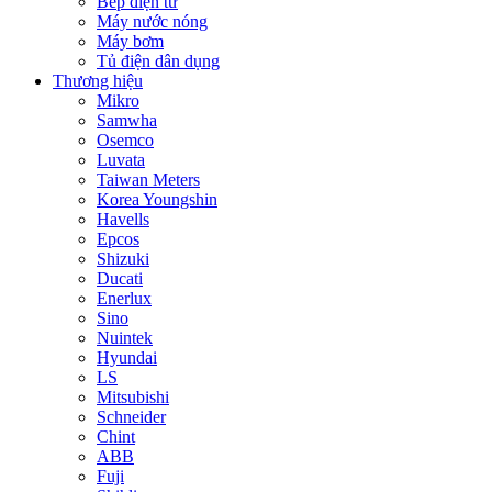
Bếp điện từ
Máy nước nóng
Máy bơm
Tủ điện dân dụng
Thương hiệu
Mikro
Samwha
Osemco
Luvata
Taiwan Meters
Korea Youngshin
Havells
Epcos
Shizuki
Ducati
Enerlux
Sino
Nuintek
Hyundai
LS
Mitsubishi
Schneider
Chint
ABB
Fuji