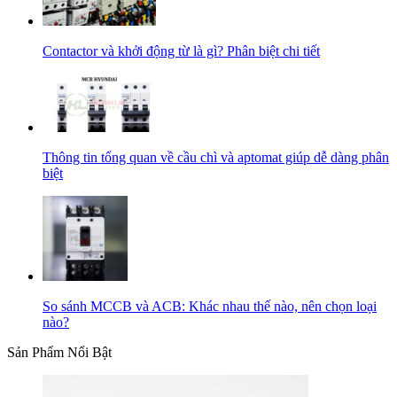
Contactor và khởi động từ là gì? Phân biệt chi tiết
Thông tin tổng quan về cầu chì và aptomat giúp dễ dàng phân
biệt
So sánh MCCB và ACB: Khác nhau thế nào, nên chọn loại
nào?
Sản Phẩm Nổi Bật