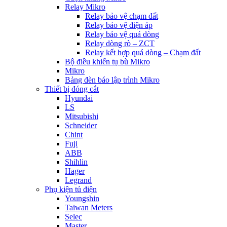
Relay Mikro
Relay bảo vệ chạm đất
Relay bảo vệ điện áp
Relay bảo vệ quá dòng
Relay dòng rò – ZCT
Relay kết hợp quá dòng – Chạm đất
Bộ điều khiển tụ bù Mikro
Mikro
Bảng đèn báo lập trình Mikro
Thiết bị đóng cắt
Hyundai
LS
Mitsubishi
Schneider
Chint
Fuji
ABB
Shihlin
Hager
Legrand
Phụ kiện tủ điện
Youngshin
Taiwan Meters
Selec
Master