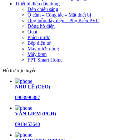
Thiết bị điện dân dụng
Đèn chiếu sáng
Ổ cắm – Công tắc – Mặt thiết bị
Ống luồn dây điện – Phụ Kiện PVC
Đồng hồ điện
Quạt
Phích nước
Bếp điện từ
Máy nước nóng
Máy bơm
FPT Smart Home
Hỗ trợ trực tuyến
NHƯ LỆ (CEO)
0903996887
VĂN LIÊM (PGĐ)
0918453640