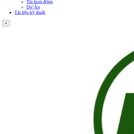
Tin hoạt động
Dự Án
Tài liệu kỹ thuật
×