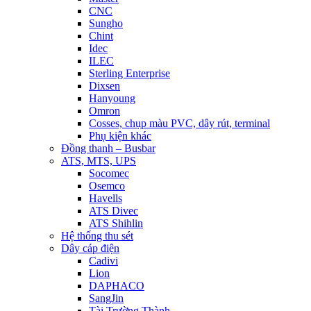
CNC
Sungho
Chint
Idec
ILEC
Sterling Enterprise
Dixsen
Hanyoung
Omron
Cosses, chụp màu PVC, dây rút, terminal
Phụ kiện khác
Đồng thanh – Busbar
ATS, MTS, UPS
Socomec
Osemco
Havells
ATS Divec
ATS Shihlin
Hệ thống thu sét
Dây cáp điện
Cadivi
Lion
DAPHACO
SangJin
Tài Trường Thành