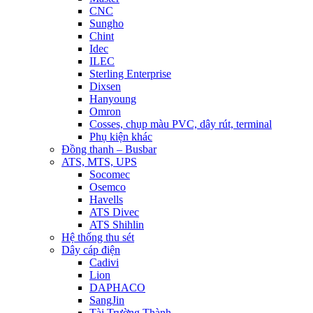
CNC
Sungho
Chint
Idec
ILEC
Sterling Enterprise
Dixsen
Hanyoung
Omron
Cosses, chụp màu PVC, dây rút, terminal
Phụ kiện khác
Đồng thanh – Busbar
ATS, MTS, UPS
Socomec
Osemco
Havells
ATS Divec
ATS Shihlin
Hệ thống thu sét
Dây cáp điện
Cadivi
Lion
DAPHACO
SangJin
Tài Trường Thành