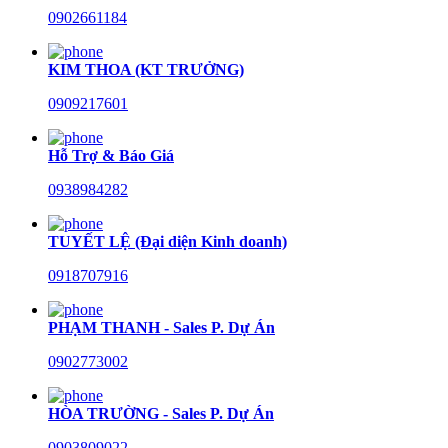
0902661184
KIM THOA (KT TRƯỞNG)
0909217601
Hỗ Trợ & Báo Giá
0938984282
TUYẾT LỆ (Đại diện Kinh doanh)
0918707916
PHẠM THANH - Sales P. Dự Án
0902773002
HÒA TRƯỜNG - Sales P. Dự Án
0903809022