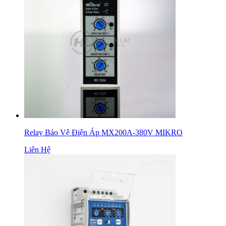
Relay Bảo Vệ Điện Áp MX200A-380V MIKRO
Liên Hệ