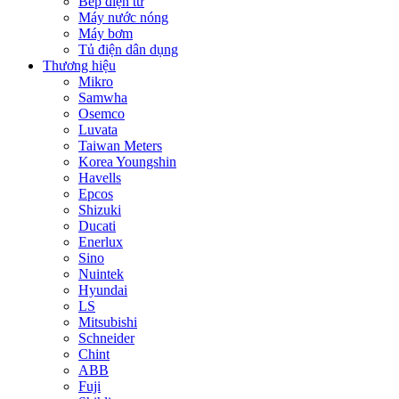
Bếp điện từ
Máy nước nóng
Máy bơm
Tủ điện dân dụng
Thương hiệu
Mikro
Samwha
Osemco
Luvata
Taiwan Meters
Korea Youngshin
Havells
Epcos
Shizuki
Ducati
Enerlux
Sino
Nuintek
Hyundai
LS
Mitsubishi
Schneider
Chint
ABB
Fuji