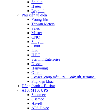
Shihlin
Hager
Legrand
Phụ kiện tủ điện
Youngshin
Taiwan Meters
Selec
Master
CNC
Sungho
Chint
Idec
ILEC
Sterling Enterprise
Dixsen
Hanyoung
Omron
Cosses, chụp màu PVC, dây rút, terminal
Phụ kiện khác
Đồng thanh – Busbar
ATS, MTS, UPS
Socomec
Osemco
Havells
ATS Divec