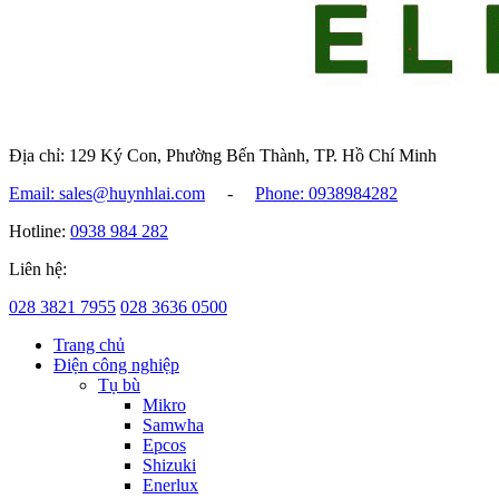
Địa chỉ: 129 Ký Con, Phường Bến Thành, TP. Hồ Chí Minh
Email: sales@huynhlai.com
-
Phone: 0938984282
Hotline:
0938 984 282
Liên hệ:
028 3821 7955
028 3636 0500
Trang chủ
Điện công nghiệp
Tụ bù
Mikro
Samwha
Epcos
Shizuki
Enerlux