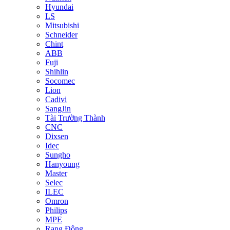
Hyundai
LS
Mitsubishi
Schneider
Chint
ABB
Fuji
Shihlin
Socomec
Lion
Cadivi
SangJin
Tài Trường Thành
CNC
Dixsen
Idec
Sungho
Hanyoung
Master
Selec
ILEC
Omron
Philips
MPE
Rạng Đông