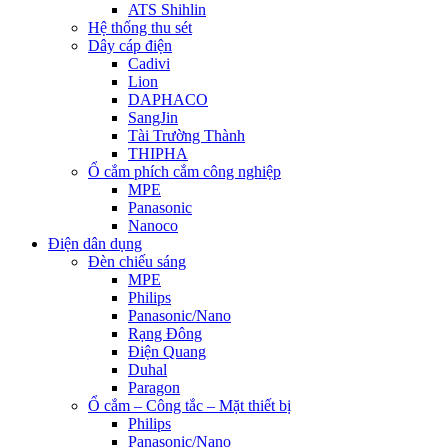
ATS Shihlin
Hệ thống thu sét
Dây cáp điện
Cadivi
Lion
DAPHACO
SangJin
Tài Trường Thành
THIPHA
Ổ cắm phích cắm công nghiệp
MPE
Panasonic
Nanoco
Điện dân dụng
Đèn chiếu sáng
MPE
Philips
Panasonic/Nano
Rạng Đông
Điện Quang
Duhal
Paragon
Ổ cắm – Công tắc – Mặt thiết bị
Philips
Panasonic/Nano