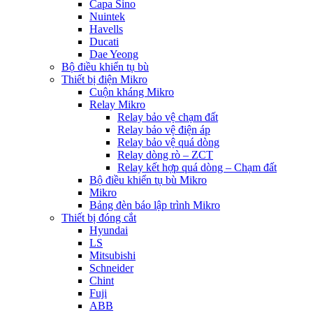
Capa Sino
Nuintek
Havells
Ducati
Dae Yeong
Bộ điều khiển tụ bù
Thiết bị điện Mikro
Cuộn kháng Mikro
Relay Mikro
Relay bảo vệ chạm đất
Relay bảo vệ điện áp
Relay bảo vệ quá dòng
Relay dòng rò – ZCT
Relay kết hợp quá dòng – Chạm đất
Bộ điều khiển tụ bù Mikro
Mikro
Bảng đèn báo lập trình Mikro
Thiết bị đóng cắt
Hyundai
LS
Mitsubishi
Schneider
Chint
Fuji
ABB