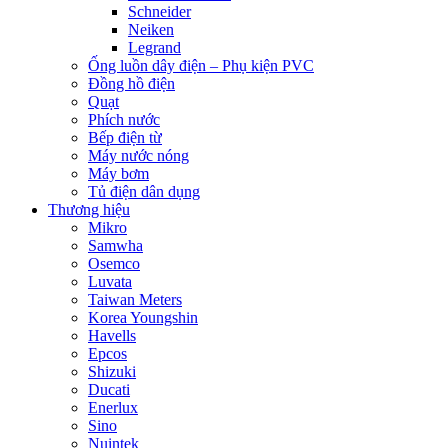
Schneider
Neiken
Legrand
Ống luồn dây điện – Phụ kiện PVC
Đồng hồ điện
Quạt
Phích nước
Bếp điện từ
Máy nước nóng
Máy bơm
Tủ điện dân dụng
Thương hiệu
Mikro
Samwha
Osemco
Luvata
Taiwan Meters
Korea Youngshin
Havells
Epcos
Shizuki
Ducati
Enerlux
Sino
Nuintek