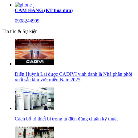
CẨM HẰNG (KT hóa đơn)
0908244909
Tin tức & Sự kiện
Điện Huỳnh Lai được CADIVI vinh danh là Nhà phân phối
xuất sắc khu vực miền Nam 2025
Cách bố trí thiết bị trong tủ điện đúng chuẩn kỹ thuật