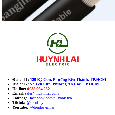
Địa chỉ 1:
129 Ký Con, Phường Bến Thành, TP.HCM
Địa chỉ 2:
57 Tên Lửa, Phường An Lạc, TP.HCM
Hotline:
0938 984 282
Email:
sales@huynhlai.com
Fanpage:
facebook.com/huynhlaivn
Tiktok:
@dienhuynhlai
Youtube:
@dienhuynhlai