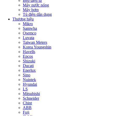
Bếp điện từ
Máy nước nóng
Máy bơm
Tủ điện dân dụng
Thương hiệu
Mikro
Samwha
Osemco
Luvata
Taiwan Meters
Korea Youngshin
Havells
Epcos
Shizuki
Ducati
Enerlux
Sino
Nuintek
Hyundai
LS
Mitsubishi
Schneider
Chint
ABB
Fuji