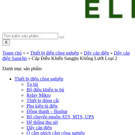
X
Trang chủ
»
»
Thiết bị điện công nghiệp
»
Dây cáp điện
»
Dây cáp
điện SangJin
»
Cáp Điều Khiển Sangjin Không Lưới Loại 2
Danh mục sản phẩm
Thiết bị điện công nghiệp
Tụ bù
Bộ điều khiển tụ bù
Relay Mikro
Thiết bị đóng cắt
Phụ kiện tủ điện
Đồng thanh – Busbar
Bộ chuyển nguồn ATS, MTS, UPS
Hệ thống thu sét
Dây cáp điện
Ổ cắm phích cắm công nghiệp