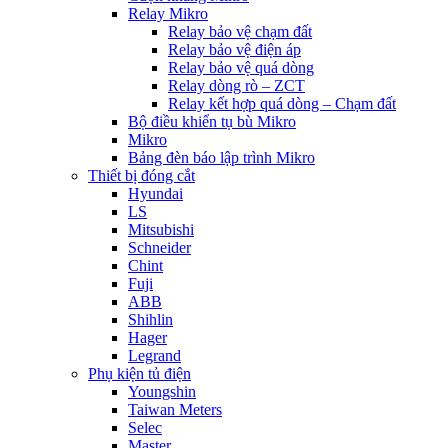
Relay Mikro
Relay bảo vệ chạm đất
Relay bảo vệ điện áp
Relay bảo vệ quá dòng
Relay dòng rò – ZCT
Relay kết hợp quá dòng – Chạm đất
Bộ điều khiển tụ bù Mikro
Mikro
Bảng đèn báo lập trình Mikro
Thiết bị đóng cắt
Hyundai
LS
Mitsubishi
Schneider
Chint
Fuji
ABB
Shihlin
Hager
Legrand
Phụ kiện tủ điện
Youngshin
Taiwan Meters
Selec
Master