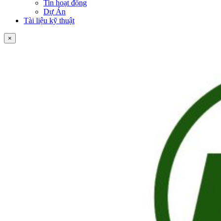
Tin hoạt động
Dự Án
Tài liệu kỹ thuật
×