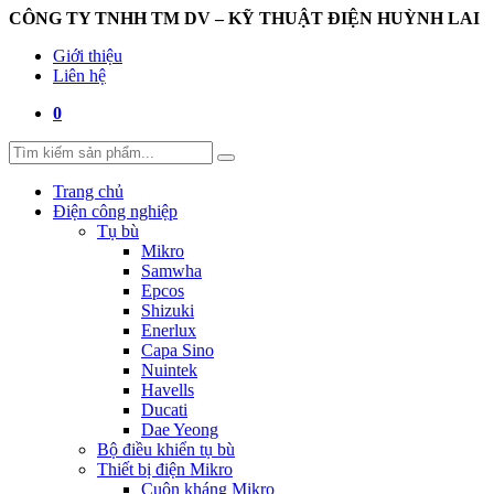
CÔNG TY TNHH TM DV – KỸ THUẬT ĐIỆN HUỲNH LAI
Giới thiệu
Liên hệ
0
Trang chủ
Điện công nghiệp
Tụ bù
Mikro
Samwha
Epcos
Shizuki
Enerlux
Capa Sino
Nuintek
Havells
Ducati
Dae Yeong
Bộ điều khiển tụ bù
Thiết bị điện Mikro
Cuộn kháng Mikro