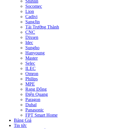
Shihlin
Socomec
Lion
Cadivi
SangJin
Tài Trường Thành
CNC
Dixsen
Idec
Sungho
Hanyoung
Master
Selec
ILEC
Omron
Philips
MPE
Rạng Đông
Điện Quang
Paragon
Duhal
Panasonic
FPT Smart Home
Bảng Giá
Tin tức