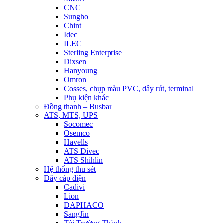
CNC
Sungho
Chint
Idec
ILEC
Sterling Enterprise
Dixsen
Hanyoung
Omron
Cosses, chụp màu PVC, dây rút, terminal
Phụ kiện khác
Đồng thanh – Busbar
ATS, MTS, UPS
Socomec
Osemco
Havells
ATS Divec
ATS Shihlin
Hệ thống thu sét
Dây cáp điện
Cadivi
Lion
DAPHACO
SangJin
Tài Trường Thành