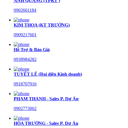
ANH QUANG (TPKT )
0902661184
KIM THOA (KT TRƯỞNG)
0909217601
Hỗ Trợ & Báo Giá
0938984282
TUYẾT LỆ (Đại diện Kinh doanh)
0918707916
PHẠM THANH - Sales P. Dự Án
0902773002
HÒA TRƯỜNG - Sales P. Dự Án