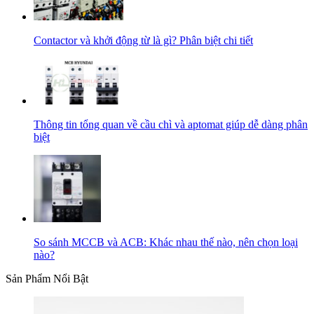
Contactor và khởi động từ là gì? Phân biệt chi tiết
Thông tin tổng quan về cầu chì và aptomat giúp dễ dàng phân
biệt
So sánh MCCB và ACB: Khác nhau thế nào, nên chọn loại
nào?
Sản Phẩm Nổi Bật