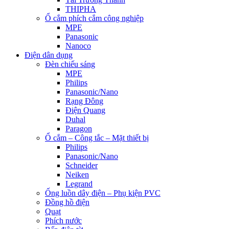
THIPHA
Ổ cắm phích cắm công nghiệp
MPE
Panasonic
Nanoco
Điện dân dụng
Đèn chiếu sáng
MPE
Philips
Panasonic/Nano
Rạng Đông
Điện Quang
Duhal
Paragon
Ổ cắm – Công tắc – Mặt thiết bị
Philips
Panasonic/Nano
Schneider
Neiken
Legrand
Ống luồn dây điện – Phụ kiện PVC
Đồng hồ điện
Quạt
Phích nước