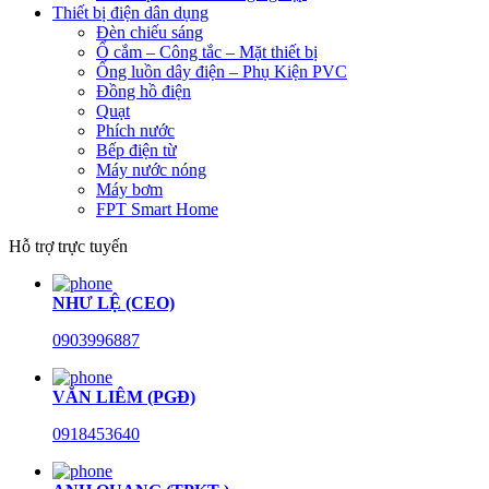
Thiết bị điện dân dụng
Đèn chiếu sáng
Ổ cắm – Công tắc – Mặt thiết bị
Ống luồn dây điện – Phụ Kiện PVC
Đồng hồ điện
Quạt
Phích nước
Bếp điện từ
Máy nước nóng
Máy bơm
FPT Smart Home
Hỗ trợ trực tuyến
NHƯ LỆ (CEO)
0903996887
VĂN LIÊM (PGĐ)
0918453640