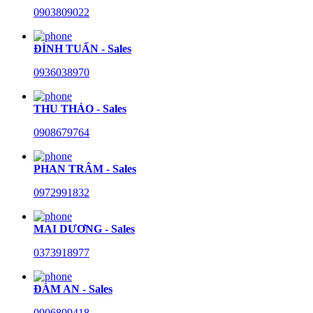
0903809022
ĐÌNH TUẤN - Sales
0936038970
THU THẢO - Sales
0908679764
PHAN TRÂM - Sales
0972991832
MAI DƯƠNG - Sales
0373918977
ĐÀM AN - Sales
0906809418