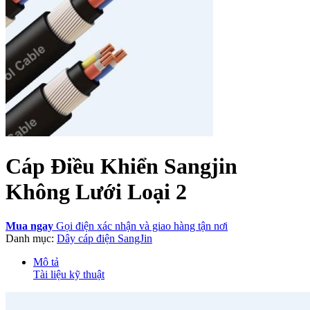
Cáp Điều Khiển Sangjin
Không Lưới Loại 2
Mua ngay
Gọi điện xác nhận và giao hàng tận nơi
Danh mục:
Dây cáp điện SangJin
Mô tả
Tài liệu kỹ thuật