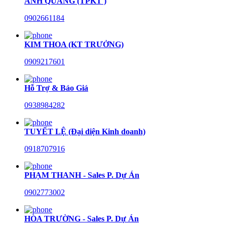
ANH QUANG (TPKT )
0902661184
KIM THOA (KT TRƯỞNG)
0909217601
Hỗ Trợ & Báo Giá
0938984282
TUYẾT LỆ (Đại diện Kinh doanh)
0918707916
PHẠM THANH - Sales P. Dự Án
0902773002
HÒA TRƯỜNG - Sales P. Dự Án