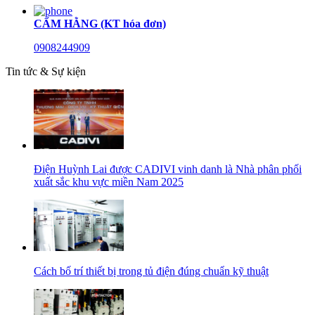
CẨM HẰNG (KT hóa đơn)
0908244909
Tin tức & Sự kiện
Điện Huỳnh Lai được CADIVI vinh danh là Nhà phân phối
xuất sắc khu vực miền Nam 2025
Cách bố trí thiết bị trong tủ điện đúng chuẩn kỹ thuật