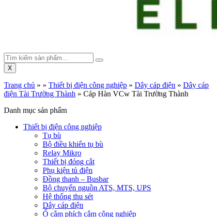
X
Trang chủ
»
»
Thiết bị điện công nghiệp
»
Dây cáp điện
»
Dây cáp
điện Tài Trường Thành
»
Cáp Hàn VCw Tài Trường Thành
Danh mục sản phẩm
Thiết bị điện công nghiệp
Tụ bù
Bộ điều khiển tụ bù
Relay Mikro
Thiết bị đóng cắt
Phụ kiện tủ điện
Đồng thanh – Busbar
Bộ chuyển nguồn ATS, MTS, UPS
Hệ thống thu sét
Dây cáp điện
Ổ cắm phích cắm công nghiệp