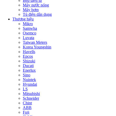
Bếp điện từ
Máy nước nóng
Máy bơm
Tủ điện dân dụng
Thương hiệu
Mikro
Samwha
Osemco
Luvata
Taiwan Meters
Korea Youngshin
Havells
Epcos
Shizuki
Ducati
Enerlux
Sino
Nuintek
Hyundai
LS
Mitsubishi
Schneider
Chint
ABB
Fuji