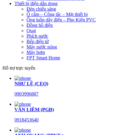
Thiết bị điện dân dụng
Đèn chiếu sáng
Ổ cắm – Công tắc – Mặt thiết bị
Ống luồn dây điện – Phụ Kiện PVC
Đồng hồ điện
Quạt
Phích nước
Bếp điện từ
Máy nước nóng
Máy bơm
FPT Smart Home
Hỗ trợ trực tuyến
NHƯ LỆ (CEO)
0903996887
VĂN LIÊM (PGĐ)
0918453640