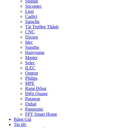
Shihlin
Socomec
Lion
Cadivi
SangJin
Tài Trường Thành
CNC
Dixsen
Idec
Sungho
Hanyoung
Master
Selec
ILEC
Omron
Philips
MPE
Rạng Đông
Điện Quang
Paragon
Duhal
Panasonic
FPT Smart Home
Bảng Giá
Tin tức