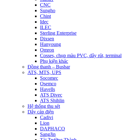
CNC
Sungho
Chint
Idec
ILEC
Sterling Enterprise
Dixsen
Hanyoung
Omron
Cosses, chụp màu PVC, dây rút, terminal
Phụ kiện khác
Đồng thanh – Busbar
ATS, MTS, UPS
Socomec
Osemco
Havells
ATS Divec
ATS Shihlin
Hệ thống thu sét
Dây cáp điện
Cadivi
Lion
DAPHACO
SangJin
Tài Trường Thành