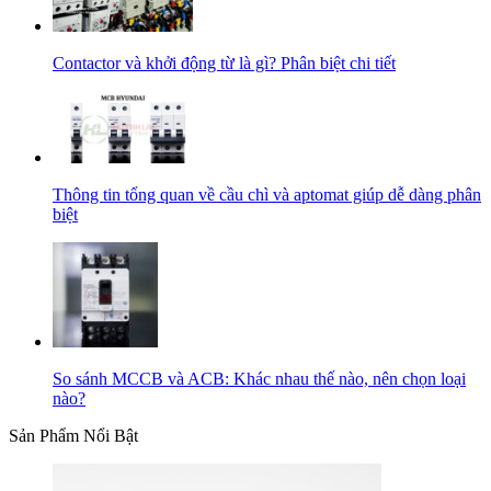
Contactor và khởi động từ là gì? Phân biệt chi tiết
Thông tin tổng quan về cầu chì và aptomat giúp dễ dàng phân
biệt
So sánh MCCB và ACB: Khác nhau thế nào, nên chọn loại
nào?
Sản Phẩm Nổi Bật