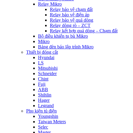
Relay Mikro
Relay bảo vệ chạm đất
Relay bảo vệ điện áp
Relay bảo vệ quá dòng
Relay dòng rò – ZCT
Relay kết hợp quá dòng – Chạm đất
Bộ điều khiển tụ bù Mikro
Mikro
Bảng đèn báo lập trình Mikro
Thiết bị đóng cắt
Hyundai
LS
Mitsubishi
Schneider
Chint
Fuji
ABB
Shihlin
Hager
Legrand
Phụ kiện tủ điện
Youngshin
Taiwan Meters
Selec
Master