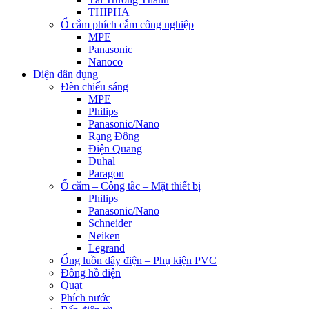
THIPHA
Ổ cắm phích cắm công nghiệp
MPE
Panasonic
Nanoco
Điện dân dụng
Đèn chiếu sáng
MPE
Philips
Panasonic/Nano
Rạng Đông
Điện Quang
Duhal
Paragon
Ổ cắm – Công tắc – Mặt thiết bị
Philips
Panasonic/Nano
Schneider
Neiken
Legrand
Ống luồn dây điện – Phụ kiện PVC
Đồng hồ điện
Quạt
Phích nước