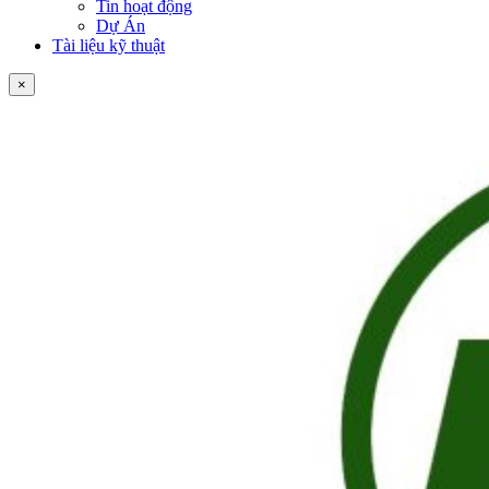
Tin hoạt động
Dự Án
Tài liệu kỹ thuật
×