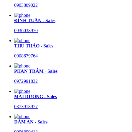
0903809022
ĐÌNH TUẤN - Sales
0936038970
THU THẢO - Sales
0908679764
PHAN TRÂM - Sales
0972991832
MAI DƯƠNG - Sales
0373918977
ĐÀM AN - Sales
0906809418