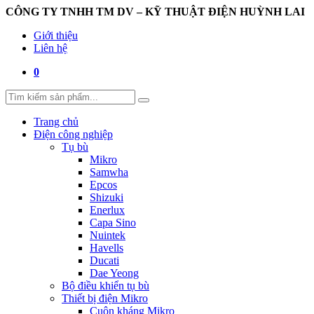
CÔNG TY TNHH TM DV – KỸ THUẬT ĐIỆN HUỲNH LAI
Giới thiệu
Liên hệ
0
Trang chủ
Điện công nghiệp
Tụ bù
Mikro
Samwha
Epcos
Shizuki
Enerlux
Capa Sino
Nuintek
Havells
Ducati
Dae Yeong
Bộ điều khiển tụ bù
Thiết bị điện Mikro
Cuộn kháng Mikro