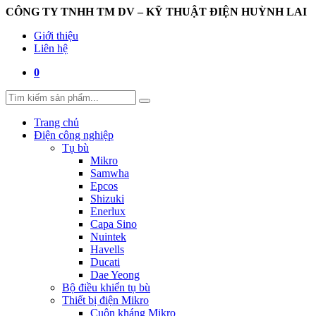
CÔNG TY TNHH TM DV – KỸ THUẬT ĐIỆN HUỲNH LAI
Giới thiệu
Liên hệ
0
Trang chủ
Điện công nghiệp
Tụ bù
Mikro
Samwha
Epcos
Shizuki
Enerlux
Capa Sino
Nuintek
Havells
Ducati
Dae Yeong
Bộ điều khiển tụ bù
Thiết bị điện Mikro
Cuộn kháng Mikro