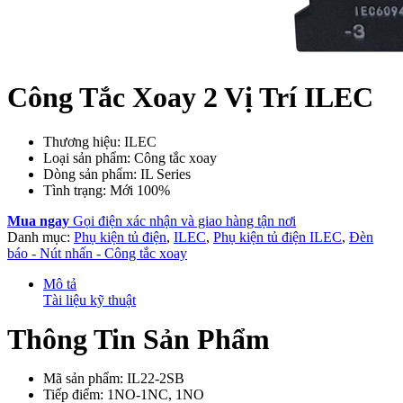
Công Tắc Xoay 2 Vị Trí ILEC
Thương hiệu: ILEC
Loại sản phẩm: Công tắc xoay
Dòng sản phẩm: IL Series
Tình trạng: Mới 100%
Mua ngay
Gọi điện xác nhận và giao hàng tận nơi
Danh mục:
Phụ kiện tủ điện
,
ILEC
,
Phụ kiện tủ điện ILEC
,
Đèn
báo - Nút nhấn - Công tắc xoay
Mô tả
Tài liệu kỹ thuật
Thông Tin Sản Phẩm
Mã sản phẩm: IL22-2SB
Tiếp điểm: 1NO-1NC, 1NO