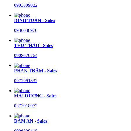
0903809022
ĐÌNH TUẤN - Sales
0936038970
THU THẢO - Sales
0908679764
PHAN TRÂM - Sales
0972991832
MAI DƯƠNG - Sales
0373918977
ĐÀM AN - Sales
0906809418