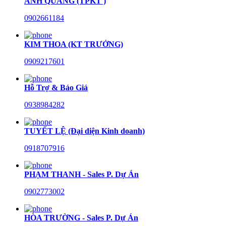
ANH QUANG (TPKT )
0902661184
KIM THOA (KT TRƯỞNG)
0909217601
Hỗ Trợ & Báo Giá
0938984282
TUYẾT LỆ (Đại diện Kinh doanh)
0918707916
PHẠM THANH - Sales P. Dự Án
0902773002
HÒA TRƯỜNG - Sales P. Dự Án