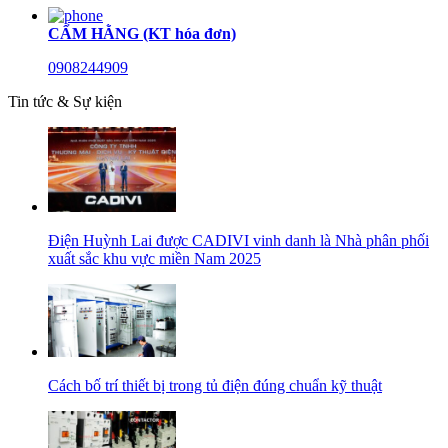
CẨM HẰNG (KT hóa đơn)
0908244909
Tin tức & Sự kiện
Điện Huỳnh Lai được CADIVI vinh danh là Nhà phân phối
xuất sắc khu vực miền Nam 2025
Cách bố trí thiết bị trong tủ điện đúng chuẩn kỹ thuật