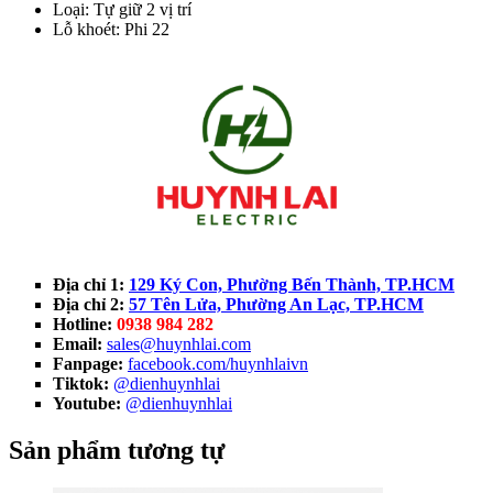
Loại: Tự giữ 2 vị trí
Lỗ khoét: Phi 22
Địa chỉ 1:
129 Ký Con, Phường Bến Thành, TP.HCM
Địa chỉ 2:
57 Tên Lửa, Phường An Lạc, TP.HCM
Hotline:
0938 984 282
Email:
sales@huynhlai.com
Fanpage:
facebook.com/huynhlaivn
Tiktok:
@dienhuynhlai
Youtube:
@dienhuynhlai
Sản phẩm tương tự