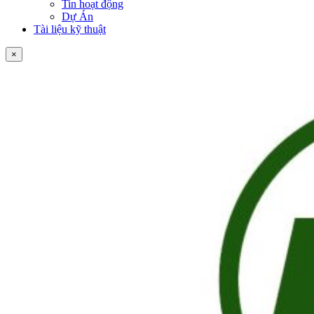
Tin hoạt động
Dự Án
Tài liệu kỹ thuật
×