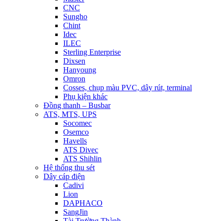
CNC
Sungho
Chint
Idec
ILEC
Sterling Enterprise
Dixsen
Hanyoung
Omron
Cosses, chụp màu PVC, dây rút, terminal
Phụ kiện khác
Đồng thanh – Busbar
ATS, MTS, UPS
Socomec
Osemco
Havells
ATS Divec
ATS Shihlin
Hệ thống thu sét
Dây cáp điện
Cadivi
Lion
DAPHACO
SangJin
Tài Trường Thành