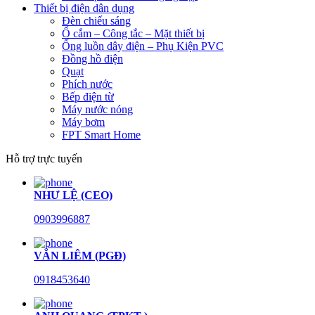
Thiết bị điện dân dụng
Đèn chiếu sáng
Ổ cắm – Công tắc – Mặt thiết bị
Ống luồn dây điện – Phụ Kiện PVC
Đồng hồ điện
Quạt
Phích nước
Bếp điện từ
Máy nước nóng
Máy bơm
FPT Smart Home
Hỗ trợ trực tuyến
NHƯ LỆ (CEO)
0903996887
VĂN LIÊM (PGĐ)
0918453640