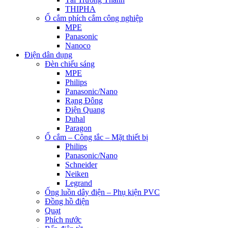
THIPHA
Ổ cắm phích cắm công nghiệp
MPE
Panasonic
Nanoco
Điện dân dụng
Đèn chiếu sáng
MPE
Philips
Panasonic/Nano
Rạng Đông
Điện Quang
Duhal
Paragon
Ổ cắm – Công tắc – Mặt thiết bị
Philips
Panasonic/Nano
Schneider
Neiken
Legrand
Ống luồn dây điện – Phụ kiện PVC
Đồng hồ điện
Quạt
Phích nước