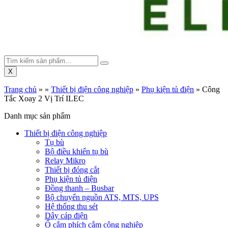
X
Trang chủ
»
»
Thiết bị điện công nghiệp
»
Phụ kiện tủ điện
»
Công
Tắc Xoay 2 Vị Trí ILEC
Danh mục sản phẩm
Thiết bị điện công nghiệp
Tụ bù
Bộ điều khiển tụ bù
Relay Mikro
Thiết bị đóng cắt
Phụ kiện tủ điện
Đồng thanh – Busbar
Bộ chuyển nguồn ATS, MTS, UPS
Hệ thống thu sét
Dây cáp điện
Ổ cắm phích cắm công nghiệp