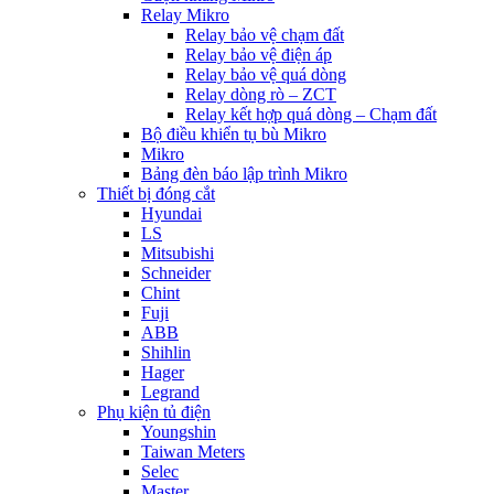
Relay Mikro
Relay bảo vệ chạm đất
Relay bảo vệ điện áp
Relay bảo vệ quá dòng
Relay dòng rò – ZCT
Relay kết hợp quá dòng – Chạm đất
Bộ điều khiển tụ bù Mikro
Mikro
Bảng đèn báo lập trình Mikro
Thiết bị đóng cắt
Hyundai
LS
Mitsubishi
Schneider
Chint
Fuji
ABB
Shihlin
Hager
Legrand
Phụ kiện tủ điện
Youngshin
Taiwan Meters
Selec
Master