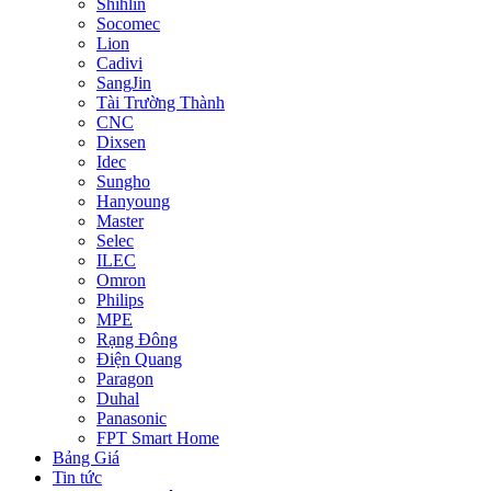
Shihlin
Socomec
Lion
Cadivi
SangJin
Tài Trường Thành
CNC
Dixsen
Idec
Sungho
Hanyoung
Master
Selec
ILEC
Omron
Philips
MPE
Rạng Đông
Điện Quang
Paragon
Duhal
Panasonic
FPT Smart Home
Bảng Giá
Tin tức