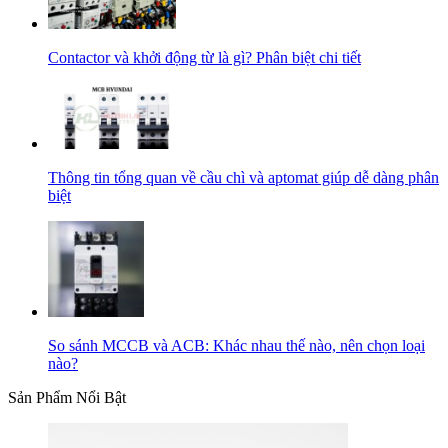
Contactor và khởi động từ là gì? Phân biệt chi tiết
Thông tin tổng quan về cầu chì và aptomat giúp dễ dàng phân
biệt
So sánh MCCB và ACB: Khác nhau thế nào, nên chọn loại
nào?
Sản Phẩm Nổi Bật