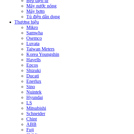
Bếp điện từ
Máy nước nóng
Máy bơm
Tủ điện dân dụng
Thương hiệu
Mikro
Samwha
Osemco
Luvata
Taiwan Meters
Korea Youngshin
Havells
Epcos
Shizuki
Ducati
Enerlux
Sino
Nuintek
Hyundai
LS
Mitsubishi
Schneider
Chint
ABB
Fuji