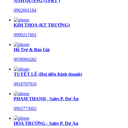
ANH QUANG (TPKT )
0902661184
KIM THOA (KT TRƯỞNG)
0909217601
Hỗ Trợ & Báo Giá
0938984282
TUYẾT LỆ (Đại diện Kinh doanh)
0918707916
PHẠM THANH - Sales P. Dự Án
0902773002
HÒA TRƯỜNG - Sales P. Dự Án