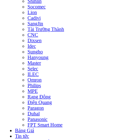
Shihlin
Socomec
Lion
Cadivi
SangJin
Tài Trường Thành
CNC
Dixsen
Idec
Sungho
Hanyoung
Master
Selec
ILEC
Omron
Philips
MPE
Rạng Đông
Điện Quang
Paragon
Duhal
Panasonic
FPT Smart Home
Bảng Giá
Tin tức