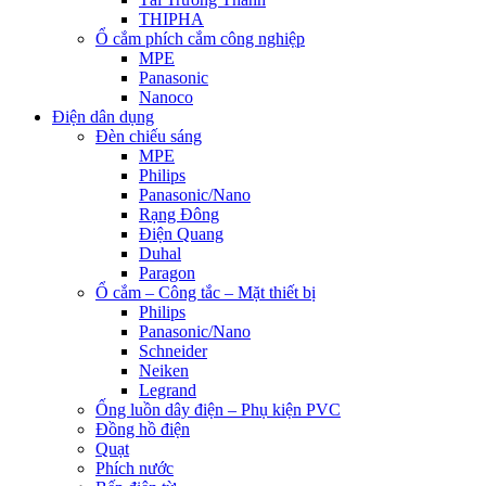
THIPHA
Ổ cắm phích cắm công nghiệp
MPE
Panasonic
Nanoco
Điện dân dụng
Đèn chiếu sáng
MPE
Philips
Panasonic/Nano
Rạng Đông
Điện Quang
Duhal
Paragon
Ổ cắm – Công tắc – Mặt thiết bị
Philips
Panasonic/Nano
Schneider
Neiken
Legrand
Ống luồn dây điện – Phụ kiện PVC
Đồng hồ điện
Quạt
Phích nước