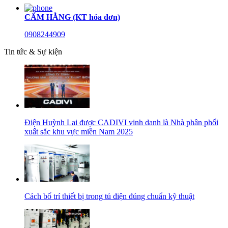
CẨM HẰNG (KT hóa đơn)
0908244909
Tin tức & Sự kiện
Điện Huỳnh Lai được CADIVI vinh danh là Nhà phân phối
xuất sắc khu vực miền Nam 2025
Cách bố trí thiết bị trong tủ điện đúng chuẩn kỹ thuật