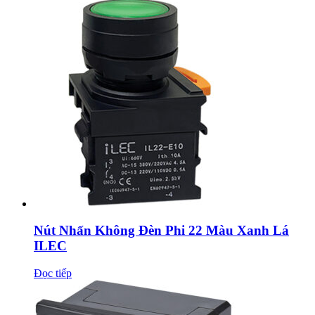
Nút Nhấn Không Đèn Phi 22 Màu Xanh Lá
ILEC
Đọc tiếp