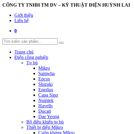
CÔNG TY TNHH TM DV – KỸ THUẬT ĐIỆN HUỲNH LAI
Giới thiệu
Liên hệ
0
Trang chủ
Điện công nghiệp
Tụ bù
Mikro
Samwha
Epcos
Shizuki
Enerlux
Capa Sino
Nuintek
Havells
Ducati
Dae Yeong
Bộ điều khiển tụ bù
Thiết bị điện Mikro
Cuộn kháng Mikro