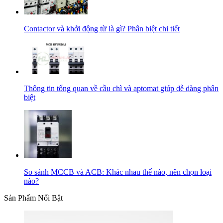
Contactor và khởi động từ là gì? Phân biệt chi tiết
Thông tin tổng quan về cầu chì và aptomat giúp dễ dàng phân
biệt
So sánh MCCB và ACB: Khác nhau thế nào, nên chọn loại
nào?
Sản Phẩm Nổi Bật