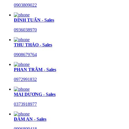
0903809022
ĐÌNH TUẤN - Sales
0936038970
THU THẢO - Sales
0908679764
PHAN TRÂM - Sales
0972991832
MAI DƯƠNG - Sales
0373918977
ĐÀM AN - Sales
0906809418