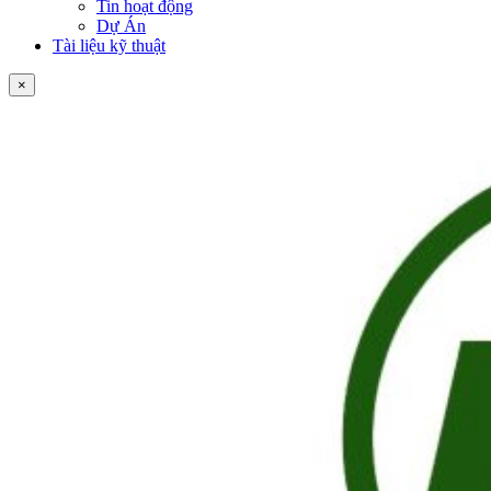
Tin hoạt động
Dự Án
Tài liệu kỹ thuật
×