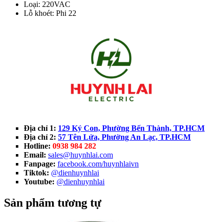
Loại: 220VAC
Lỗ khoét: Phi 22
Địa chỉ 1:
129 Ký Con, Phường Bến Thành, TP.HCM
Địa chỉ 2:
57 Tên Lửa, Phường An Lạc, TP.HCM
Hotline:
0938 984 282
Email:
sales@huynhlai.com
Fanpage:
facebook.com/huynhlaivn
Tiktok:
@dienhuynhlai
Youtube:
@dienhuynhlai
Sản phẩm tương tự