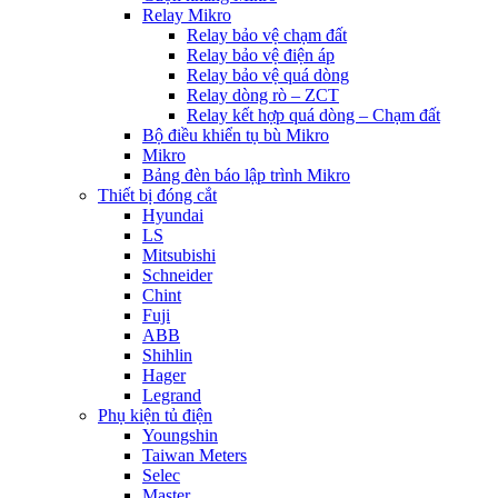
Relay Mikro
Relay bảo vệ chạm đất
Relay bảo vệ điện áp
Relay bảo vệ quá dòng
Relay dòng rò – ZCT
Relay kết hợp quá dòng – Chạm đất
Bộ điều khiển tụ bù Mikro
Mikro
Bảng đèn báo lập trình Mikro
Thiết bị đóng cắt
Hyundai
LS
Mitsubishi
Schneider
Chint
Fuji
ABB
Shihlin
Hager
Legrand
Phụ kiện tủ điện
Youngshin
Taiwan Meters
Selec
Master