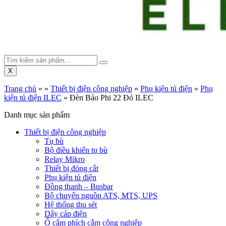
X
Trang chủ
»
»
Thiết bị điện công nghiệp
»
Phụ kiện tủ điện
»
Phụ
kiện tủ điện ILEC
»
Đèn Báo Phi 22 Đỏ ILEC
Danh mục sản phẩm
Thiết bị điện công nghiệp
Tụ bù
Bộ điều khiển tụ bù
Relay Mikro
Thiết bị đóng cắt
Phụ kiện tủ điện
Đồng thanh – Busbar
Bộ chuyển nguồn ATS, MTS, UPS
Hệ thống thu sét
Dây cáp điện
Ổ cắm phích cắm công nghiệp