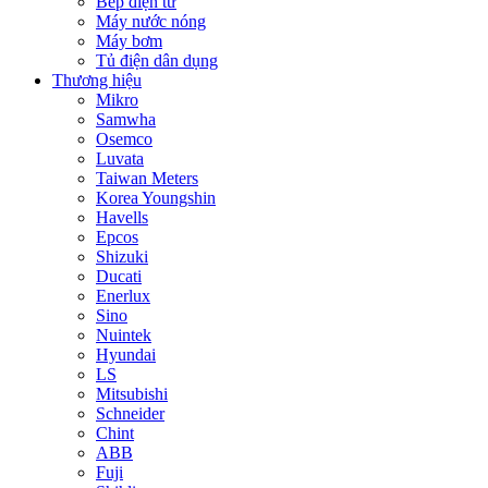
Bếp điện từ
Máy nước nóng
Máy bơm
Tủ điện dân dụng
Thương hiệu
Mikro
Samwha
Osemco
Luvata
Taiwan Meters
Korea Youngshin
Havells
Epcos
Shizuki
Ducati
Enerlux
Sino
Nuintek
Hyundai
LS
Mitsubishi
Schneider
Chint
ABB
Fuji