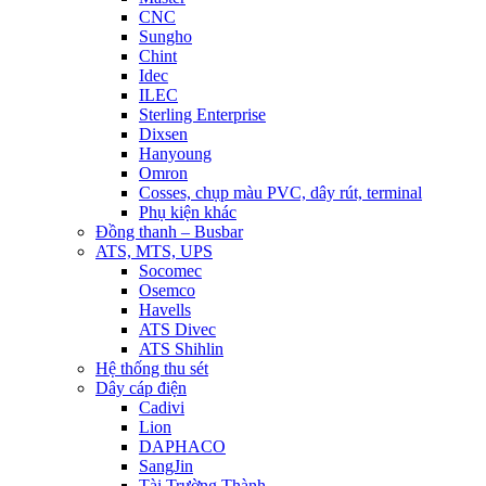
CNC
Sungho
Chint
Idec
ILEC
Sterling Enterprise
Dixsen
Hanyoung
Omron
Cosses, chụp màu PVC, dây rút, terminal
Phụ kiện khác
Đồng thanh – Busbar
ATS, MTS, UPS
Socomec
Osemco
Havells
ATS Divec
ATS Shihlin
Hệ thống thu sét
Dây cáp điện
Cadivi
Lion
DAPHACO
SangJin
Tài Trường Thành