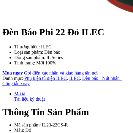
Đèn Báo Phi 22 Đỏ ILEC
Thương hiệu: ILEC
Loại sản phẩm: Đèn báo
Dòng sản phẩm: IL Series
Tình trạng: Mới 100%
Mua ngay
Gọi điện xác nhận và giao hàng tận nơi
Danh mục:
Phụ kiện tủ điện ILEC
,
ILEC
,
Đèn báo - Nút nhấn -
Công tắc xoay
Mô tả
Tài liệu kỹ thuật
Thông Tin Sản Phẩm
Mã sản phẩm: IL23-22CS-R
Màu: Đỏ