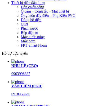
Thiết bị điện dân dụng
Đèn chiếu sáng
Ổ cắm – Công tắc – Mặt thiết bị
Ống luồn dây điện – Phụ Kiện PVC
Đồng hồ điện
Quạt
Phích nước
Bếp điện từ
Máy nước nóng
Máy bơm
FPT Smart Home
Hỗ trợ trực tuyến
NHƯ LỆ (CEO)
0903996887
VĂN LIÊM (PGĐ)
0918453640