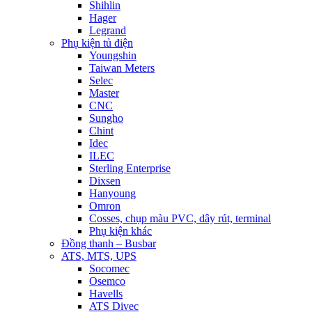
Shihlin
Hager
Legrand
Phụ kiện tủ điện
Youngshin
Taiwan Meters
Selec
Master
CNC
Sungho
Chint
Idec
ILEC
Sterling Enterprise
Dixsen
Hanyoung
Omron
Cosses, chụp màu PVC, dây rút, terminal
Phụ kiện khác
Đồng thanh – Busbar
ATS, MTS, UPS
Socomec
Osemco
Havells
ATS Divec