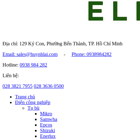
Địa chỉ: 129 Ký Con, Phường Bến Thành, TP. Hồ Chí Minh
Email: sales@huynhlai.com
-
Phone: 0938984282
Hotline:
0938 984 282
Liên hệ:
028 3821 7955
028 3636 0500
Trang chủ
Điện công nghiệp
Tụ bù
Mikro
Samwha
Epcos
Shizuki
Enerlux