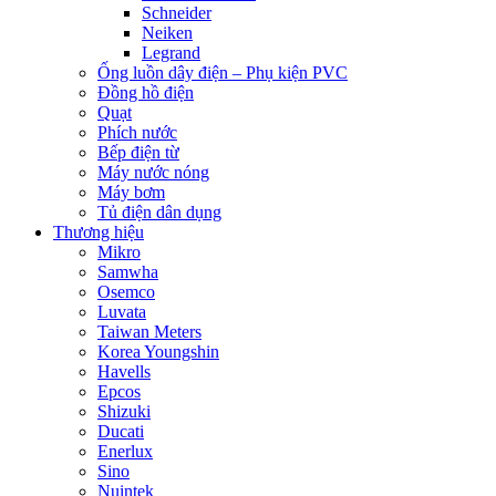
Schneider
Neiken
Legrand
Ống luồn dây điện – Phụ kiện PVC
Đồng hồ điện
Quạt
Phích nước
Bếp điện từ
Máy nước nóng
Máy bơm
Tủ điện dân dụng
Thương hiệu
Mikro
Samwha
Osemco
Luvata
Taiwan Meters
Korea Youngshin
Havells
Epcos
Shizuki
Ducati
Enerlux
Sino
Nuintek