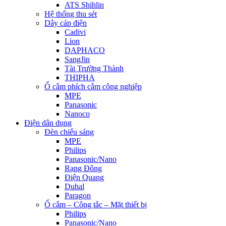
ATS Shihlin
Hệ thống thu sét
Dây cáp điện
Cadivi
Lion
DAPHACO
SangJin
Tài Trường Thành
THIPHA
Ổ cắm phích cắm công nghiệp
MPE
Panasonic
Nanoco
Điện dân dụng
Đèn chiếu sáng
MPE
Philips
Panasonic/Nano
Rạng Đông
Điện Quang
Duhal
Paragon
Ổ cắm – Công tắc – Mặt thiết bị
Philips
Panasonic/Nano