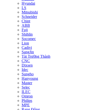
Hyundai
LS
Mitsubishi
Schneider
Chint
ABB
Fuji
Shihlin
Socomec
Lion
Cadivi
SangJin
Tài Trường Thành
CNC
Dixsen
Idec
Sungho
Hanyoung
Master
Selec
ILEC
Omron
Philips
MPE
Rạng Đông