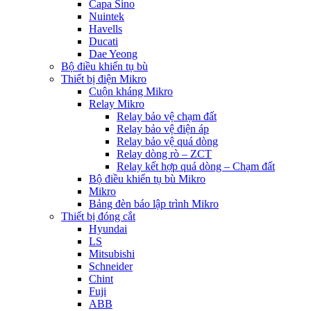
Capa Sino
Nuintek
Havells
Ducati
Dae Yeong
Bộ điều khiển tụ bù
Thiết bị điện Mikro
Cuộn kháng Mikro
Relay Mikro
Relay bảo vệ chạm đất
Relay bảo vệ điện áp
Relay bảo vệ quá dòng
Relay dòng rò – ZCT
Relay kết hợp quá dòng – Chạm đất
Bộ điều khiển tụ bù Mikro
Mikro
Bảng đèn báo lập trình Mikro
Thiết bị đóng cắt
Hyundai
LS
Mitsubishi
Schneider
Chint
Fuji
ABB