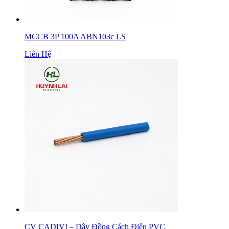
MCCB 3P 100A ABN103c LS
Liên Hệ
CV CADIVI – Dây Đồng Cách Điện PVC