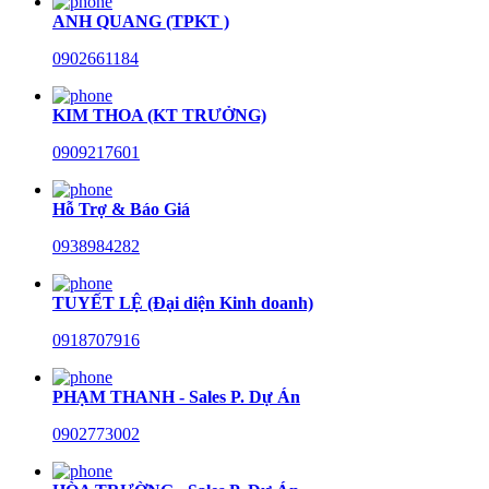
ANH QUANG (TPKT )
0902661184
KIM THOA (KT TRƯỞNG)
0909217601
Hỗ Trợ & Báo Giá
0938984282
TUYẾT LỆ (Đại diện Kinh doanh)
0918707916
PHẠM THANH - Sales P. Dự Án
0902773002