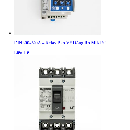
DIN300-240A – Relay Bảo Vệ Dòng Rò MIKRO
Liên Hệ