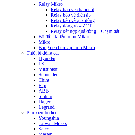
Relay Mikro
Relay bảo vệ chạm đất
Relay bảo vệ điện áp
Relay bảo vệ quá dòng
Relay dòng rò – ZCT
Relay kết hợp quá dòng – Chạm đất
Bộ điều khiển tụ bù Mikro
Mikro
Bảng đèn báo lập trình Mikro
Thiết bị đóng cắt
Hyundai
LS
Mitsubishi
Schneider
Chint
Fuji
ABB
Shihlin
Hager
Legrand
Phụ kiện tủ điện
Youngshin
Taiwan Meters
Selec
Master