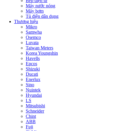
Bếp điện từ
Máy nước nóng
Máy bơm
Tủ điện dân dụng
Thương hiệu
Mikro
Samwha
Osemco
Luvata
Taiwan Meters
Korea Youngshin
Havells
Epcos
Shizuki
Ducati
Enerlux
Sino
Nuintek
Hyundai
LS
Mitsubishi
Schneider
Chint
ABB
Fuji