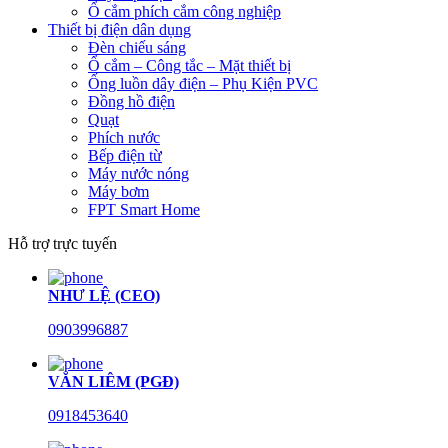
Ổ cắm phích cắm công nghiệp
Thiết bị điện dân dụng
Đèn chiếu sáng
Ổ cắm – Công tắc – Mặt thiết bị
Ống luồn dây điện – Phụ Kiện PVC
Đồng hồ điện
Quạt
Phích nước
Bếp điện từ
Máy nước nóng
Máy bơm
FPT Smart Home
Hỗ trợ trực tuyến
NHƯ LỆ (CEO)
0903996887
VĂN LIÊM (PGĐ)
0918453640