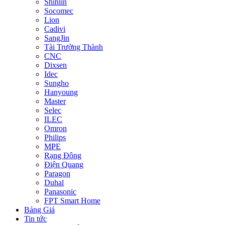
Shihlin
Socomec
Lion
Cadivi
SangJin
Tài Trường Thành
CNC
Dixsen
Idec
Sungho
Hanyoung
Master
Selec
ILEC
Omron
Philips
MPE
Rạng Đông
Điện Quang
Paragon
Duhal
Panasonic
FPT Smart Home
Bảng Giá
Tin tức