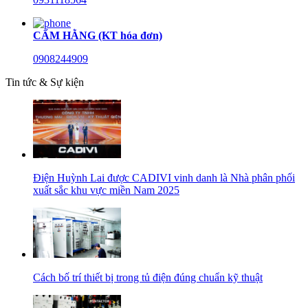
CẨM HẰNG (KT hóa đơn)
0908244909
Tin tức & Sự kiện
Điện Huỳnh Lai được CADIVI vinh danh là Nhà phân phối
xuất sắc khu vực miền Nam 2025
Cách bố trí thiết bị trong tủ điện đúng chuẩn kỹ thuật