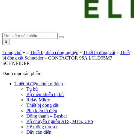
X
Trang chủ
»
»
Thiết bị điện công nghiệp
»
Thiết bị đóng cắt
»
Thiết
bị đóng cắt Schneider
»
CONTACTOR 95A LC1D95M7
SCHNEIDER
Danh mục sản phẩm
Thiết bị điện công nghiệp
Tụ bù
Bộ điều khiển tụ bù
Relay Mikro
Thiết bị đóng cắt
Phụ kiện tủ điện
Đồng thanh – Busbar
Bộ chuyển nguồn ATS, MTS, UPS
Hệ thống thu sét
Dây cáp điện