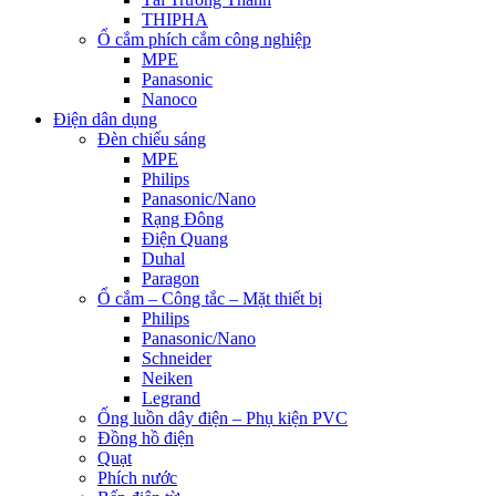
THIPHA
Ổ cắm phích cắm công nghiệp
MPE
Panasonic
Nanoco
Điện dân dụng
Đèn chiếu sáng
MPE
Philips
Panasonic/Nano
Rạng Đông
Điện Quang
Duhal
Paragon
Ổ cắm – Công tắc – Mặt thiết bị
Philips
Panasonic/Nano
Schneider
Neiken
Legrand
Ống luồn dây điện – Phụ kiện PVC
Đồng hồ điện
Quạt
Phích nước