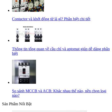
Contactor và khởi động từ là gì? Phân biệt chi tiết
Thông tin tổng quan về cầu chì và aptomat giúp dễ dàng phân
biệt
So sánh MCCB và ACB: Khác nhau thế nào, nên chọn loại
nào?
Sản Phẩm Nổi Bật