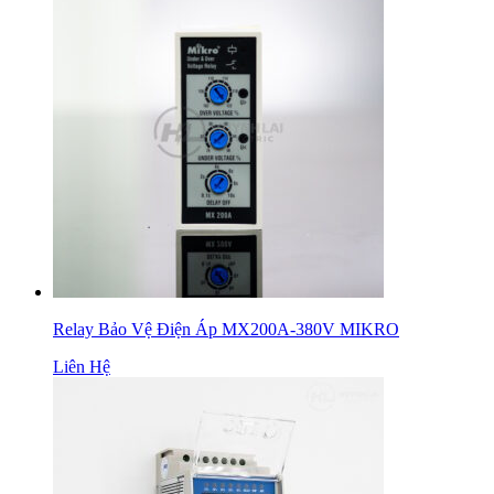
Relay Bảo Vệ Điện Áp MX200A-380V MIKRO
Liên Hệ