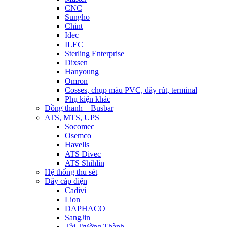
CNC
Sungho
Chint
Idec
ILEC
Sterling Enterprise
Dixsen
Hanyoung
Omron
Cosses, chụp màu PVC, dây rút, terminal
Phụ kiện khác
Đồng thanh – Busbar
ATS, MTS, UPS
Socomec
Osemco
Havells
ATS Divec
ATS Shihlin
Hệ thống thu sét
Dây cáp điện
Cadivi
Lion
DAPHACO
SangJin
Tài Trường Thành