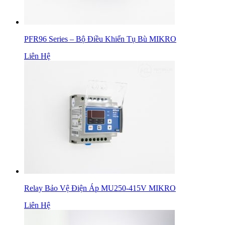
PFR96 Series – Bộ Điều Khiển Tụ Bù MIKRO
Liên Hệ
Relay Bảo Vệ Điện Áp MU250-415V MIKRO
Liên Hệ