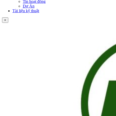
Tin hoạt động
Dự Án
Tài liệu kỹ thuật
×