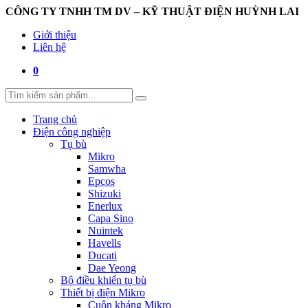
CÔNG TY TNHH TM DV – KỸ THUẬT ĐIỆN HUỲNH LAI
Giới thiệu
Liên hệ
0
Trang chủ
Điện công nghiệp
Tụ bù
Mikro
Samwha
Epcos
Shizuki
Enerlux
Capa Sino
Nuintek
Havells
Ducati
Dae Yeong
Bộ điều khiển tụ bù
Thiết bị điện Mikro
Cuộn kháng Mikro