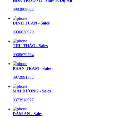
HÒA TRƯỜNG - Sales P. Dự Án
0903809022
ĐÌNH TUẤN - Sales
0936038970
THU THẢO - Sales
0908679764
PHAN TRÂM - Sales
0972991832
MAI DƯƠNG - Sales
0373918977
ĐÀM AN - Sales