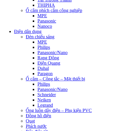
THIPHA
Ổ cắm phích cắm công nghiệp
MPE
Panasonic
Nanoco
Điện dân dụng
Đèn chiếu sáng
MPE
Philips
Panasonic/Nano
Rạng Đông
Điện Quang
Duhal
Paragon
Ổ cắm – Công tắc – Mặt thiết bị
Philips
Panasonic/Nano
Schneider
Neiken
Legrand
Ống luồn dây điện – Phụ kiện PVC
Đồng hồ điện
Quạt
Phích nước