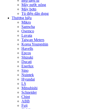
Bếp điện từ
Máy nước nóng
Máy bơm
Tủ điện dân dụng
Thương hiệu
Mikro
Samwha
Osemco
Luvata
Taiwan Meters
Korea Youngshin
Havells
Epcos
Shizuki
Ducati
Enerlux
Sino
Nuintek
Hyundai
LS
Mitsubishi
Schneider
Chint
ABB
Fuji