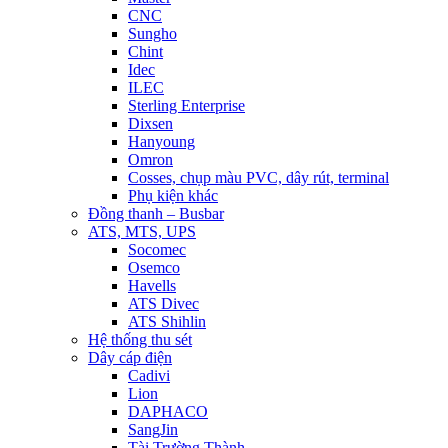
CNC
Sungho
Chint
Idec
ILEC
Sterling Enterprise
Dixsen
Hanyoung
Omron
Cosses, chụp màu PVC, dây rút, terminal
Phụ kiện khác
Đồng thanh – Busbar
ATS, MTS, UPS
Socomec
Osemco
Havells
ATS Divec
ATS Shihlin
Hệ thống thu sét
Dây cáp điện
Cadivi
Lion
DAPHACO
SangJin
Tài Trường Thành