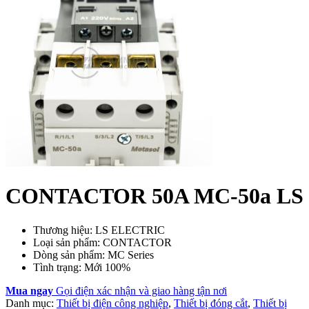
CONTACTOR 50A MC-50a LS
Thương hiệu: LS ELECTRIC
Loại sản phẩm: CONTACTOR
Dòng sản phẩm: MC Series
Tình trạng: Mới 100%
Mua ngay
Gọi điện xác nhận và giao hàng tận nơi
Danh mục:
Thiết bị điện công nghiệp
,
Thiết bị đóng cắt
,
Thiết bị