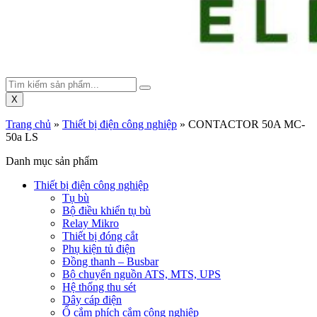
X
Trang chủ
»
Thiết bị điện công nghiệp
»
CONTACTOR 50A MC-
50a LS
Danh mục sản phẩm
Thiết bị điện công nghiệp
Tụ bù
Bộ điều khiển tụ bù
Relay Mikro
Thiết bị đóng cắt
Phụ kiện tủ điện
Đồng thanh – Busbar
Bộ chuyển nguồn ATS, MTS, UPS
Hệ thống thu sét
Dây cáp điện
Ổ cắm phích cắm công nghiệp