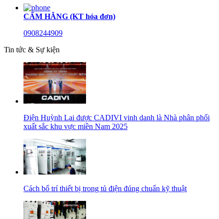
CẨM HẰNG (KT hóa đơn)
0908244909
Tin tức & Sự kiện
Điện Huỳnh Lai được CADIVI vinh danh là Nhà phân phối
xuất sắc khu vực miền Nam 2025
Cách bố trí thiết bị trong tủ điện đúng chuẩn kỹ thuật