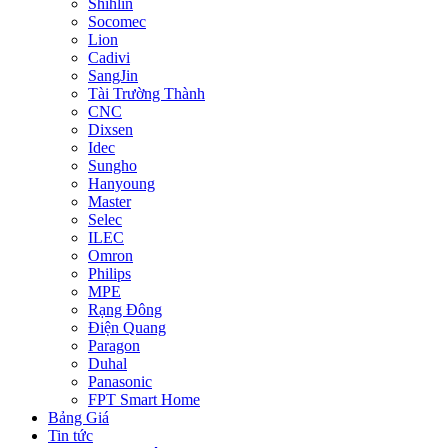
Shihlin
Socomec
Lion
Cadivi
SangJin
Tài Trường Thành
CNC
Dixsen
Idec
Sungho
Hanyoung
Master
Selec
ILEC
Omron
Philips
MPE
Rạng Đông
Điện Quang
Paragon
Duhal
Panasonic
FPT Smart Home
Bảng Giá
Tin tức