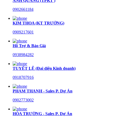
ANH QUANG (TPKT )
0902661184
KIM THOA (KT TRƯỞNG)
0909217601
Hỗ Trợ & Báo Giá
0938984282
TUYẾT LỆ (Đại diện Kinh doanh)
0918707916
PHẠM THANH - Sales P. Dự Án
0902773002
HÒA TRƯỜNG - Sales P. Dự Án