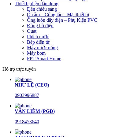
Thiết bị điện dân dụng
Đèn chiếu sáng
Ổ cắm – Công tắc – Mặt thiết bị
Ống luồn dây điện – Phụ Kiện PVC
Đồng hồ điện
Quạt
Phích nước
Bếp điện từ
Máy nước nóng
Máy bơm
FPT Smart Home
Hỗ trợ trực tuyến
NHƯ LỆ (CEO)
0903996887
VĂN LIÊM (PGĐ)
0918453640