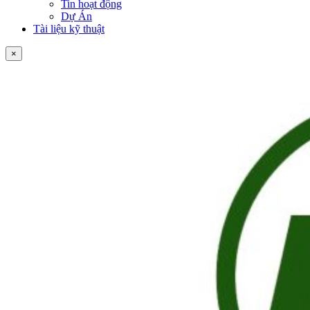
Tin hoạt động
Dự Án
Tài liệu kỹ thuật
×