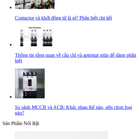
Contactor và khởi động từ là gì? Phân biệt chi tiết
Thông tin tổng quan về cầu chì và aptomat giúp dễ dàng phân
biệt
So sánh MCCB và ACB: Khác nhau thế nào, nên chọn loại
nào?
Sản Phẩm Nổi Bật