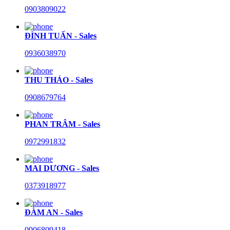
0903809022
ĐÌNH TUẤN - Sales
0936038970
THU THẢO - Sales
0908679764
PHAN TRÂM - Sales
0972991832
MAI DƯƠNG - Sales
0373918977
ĐÀM AN - Sales
0906809418