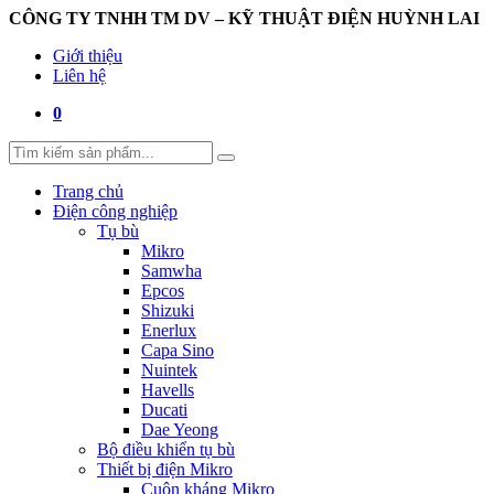
CÔNG TY TNHH TM DV – KỸ THUẬT ĐIỆN HUỲNH LAI
Giới thiệu
Liên hệ
0
Trang chủ
Điện công nghiệp
Tụ bù
Mikro
Samwha
Epcos
Shizuki
Enerlux
Capa Sino
Nuintek
Havells
Ducati
Dae Yeong
Bộ điều khiển tụ bù
Thiết bị điện Mikro
Cuộn kháng Mikro