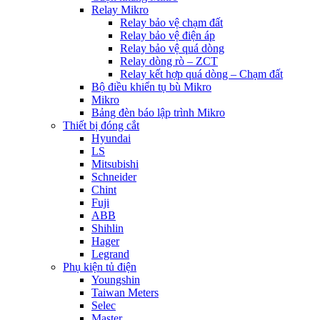
Relay Mikro
Relay bảo vệ chạm đất
Relay bảo vệ điện áp
Relay bảo vệ quá dòng
Relay dòng rò – ZCT
Relay kết hợp quá dòng – Chạm đất
Bộ điều khiển tụ bù Mikro
Mikro
Bảng đèn báo lập trình Mikro
Thiết bị đóng cắt
Hyundai
LS
Mitsubishi
Schneider
Chint
Fuji
ABB
Shihlin
Hager
Legrand
Phụ kiện tủ điện
Youngshin
Taiwan Meters
Selec
Master