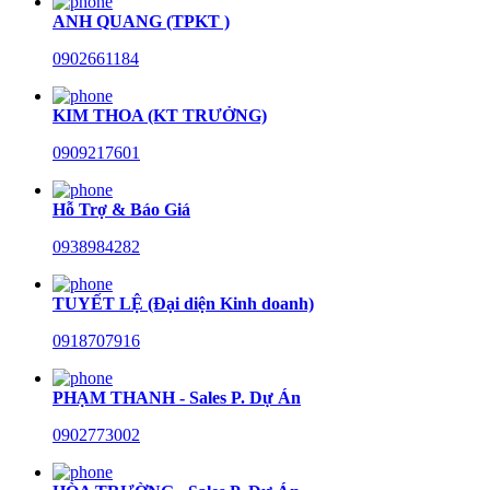
ANH QUANG (TPKT )
0902661184
KIM THOA (KT TRƯỞNG)
0909217601
Hỗ Trợ & Báo Giá
0938984282
TUYẾT LỆ (Đại diện Kinh doanh)
0918707916
PHẠM THANH - Sales P. Dự Án
0902773002