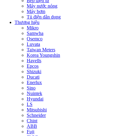
Bếp điện từ
Máy nước nóng
Máy bơm
Tủ điện dân dụng
Thương hiệu
Mikro
Samwha
Osemco
Luvata
Taiwan Meters
Korea Youngshin
Havells
Epcos
Shizuki
Ducati
Enerlux
Sino
Nuintek
Hyundai
LS
Mitsubishi
Schneider
Chint
ABB
Fuji