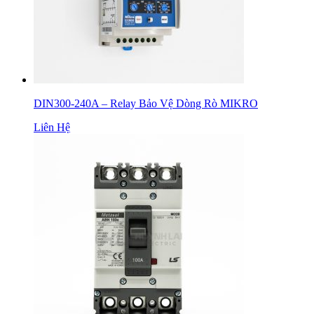
DIN300-240A – Relay Bảo Vệ Dòng Rò MIKRO
Liên Hệ