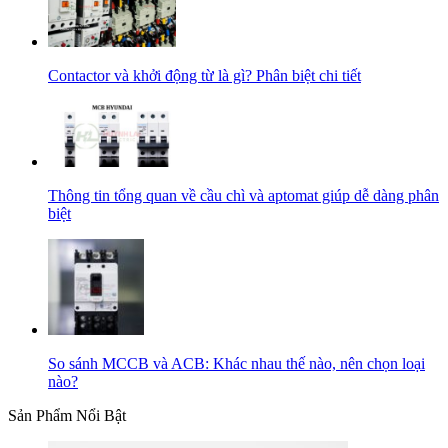
Contactor và khởi động từ là gì? Phân biệt chi tiết
Thông tin tổng quan về cầu chì và aptomat giúp dễ dàng phân
biệt
So sánh MCCB và ACB: Khác nhau thế nào, nên chọn loại
nào?
Sản Phẩm Nổi Bật