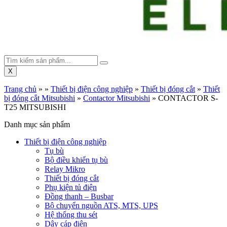
X
Trang chủ
»
»
Thiết bị điện công nghiệp
»
Thiết bị đóng cắt
»
Thiết
bị đóng cắt Mitsubishi
»
Contactor Mitsubishi
»
CONTACTOR S-
T25 MITSUBISHI
Danh mục sản phẩm
Thiết bị điện công nghiệp
Tụ bù
Bộ điều khiển tụ bù
Relay Mikro
Thiết bị đóng cắt
Phụ kiện tủ điện
Đồng thanh – Busbar
Bộ chuyển nguồn ATS, MTS, UPS
Hệ thống thu sét
Dây cáp điện