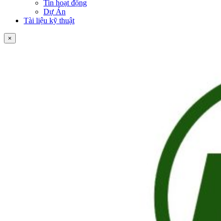
Tin hoạt động
Dự Án
Tài liệu kỹ thuật
×