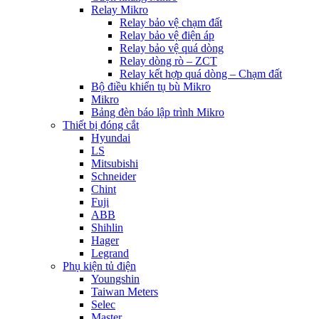
Relay Mikro
Relay bảo vệ chạm đất
Relay bảo vệ điện áp
Relay bảo vệ quá dòng
Relay dòng rò – ZCT
Relay kết hợp quá dòng – Chạm đất
Bộ điều khiển tụ bù Mikro
Mikro
Bảng đèn báo lập trình Mikro
Thiết bị đóng cắt
Hyundai
LS
Mitsubishi
Schneider
Chint
Fuji
ABB
Shihlin
Hager
Legrand
Phụ kiện tủ điện
Youngshin
Taiwan Meters
Selec
Master