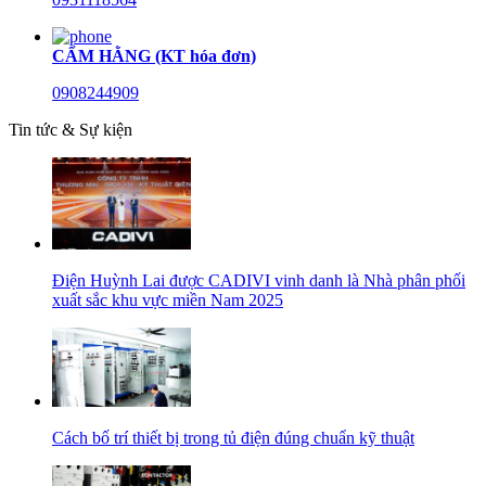
CẨM HẰNG (KT hóa đơn)
0908244909
Tin tức & Sự kiện
Điện Huỳnh Lai được CADIVI vinh danh là Nhà phân phối
xuất sắc khu vực miền Nam 2025
Cách bố trí thiết bị trong tủ điện đúng chuẩn kỹ thuật