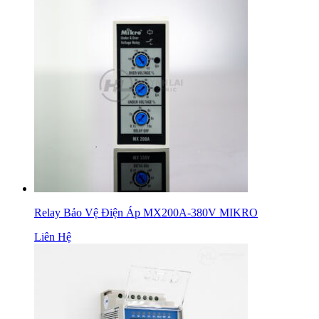
Relay Bảo Vệ Điện Áp MX200A-380V MIKRO
Liên Hệ