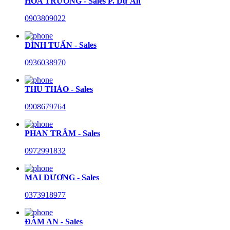
HÒA TRƯỜNG - Sales P. Dự Án
0903809022
ĐÌNH TUẤN - Sales
0936038970
THU THẢO - Sales
0908679764
PHAN TRÂM - Sales
0972991832
MAI DƯƠNG - Sales
0373918977
ĐÀM AN - Sales