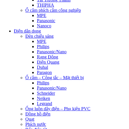
THIPHA
Ổ cắm phích cắm công nghiệp
MPE
Panasonic
Nanoco
Điện dân dụng
Đèn chiếu sáng
MPE
Philips
Panasonic/Nano
Rạng Đông
Điện Quang
Duhal
Paragon
Ổ cắm – Công tắc – Mặt thiết bị
Philips
Panasonic/Nano
Schneider
Neiken
Legrand
Ống luồn dây điện – Phụ kiện PVC
Đồng hồ điện
Quạt
Phích nước