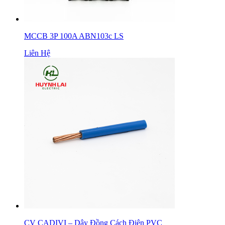
MCCB 3P 100A ABN103c LS
Liên Hệ
CV CADIVI – Dây Đồng Cách Điện PVC