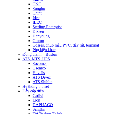
CNC
Sungho
Chint
Idec
ILEC
Sterling Enterprise
Dixsen
Hanyoung
Omron
Cosses, chụp màu PVC, dây rút, terminal
Phụ kiện khác
Đồng thanh – Busbar
ATS, MTS, UPS
Socomec
Osemco
Havells
ATS Divec
ATS Shihlin
Hệ thống thu sét
Dây cáp điện
Cadivi
Lion
DAPHACO
SangJin
Tài Trường Thành