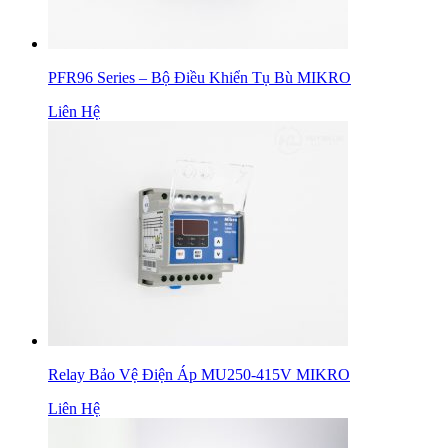
PFR96 Series – Bộ Điều Khiển Tụ Bù MIKRO
Liên Hệ
Relay Bảo Vệ Điện Áp MU250-415V MIKRO
Liên Hệ