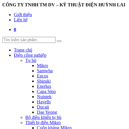
CÔNG TY TNHH TM DV – KỸ THUẬT ĐIỆN HUỲNH LAI
Giới thiệu
Liên hệ
0
Trang chủ
Điện công nghiệp
Tụ bù
Mikro
Samwha
Epcos
Shizuki
Enerlux
Capa Sino
Nuintek
Havells
Ducati
Dae Yeong
Bộ điều khiển tụ bù
Thiết bị điện Mikro
Cuộn kháng Mikro