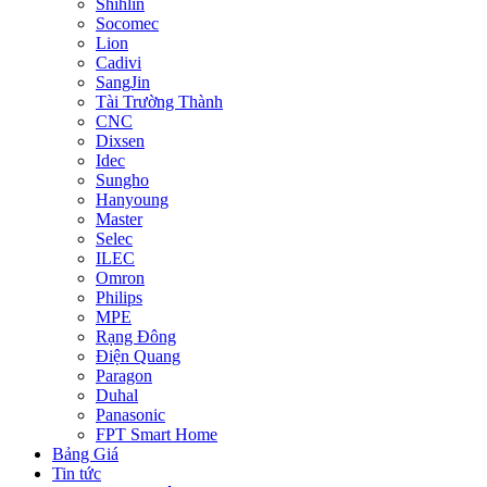
Shihlin
Socomec
Lion
Cadivi
SangJin
Tài Trường Thành
CNC
Dixsen
Idec
Sungho
Hanyoung
Master
Selec
ILEC
Omron
Philips
MPE
Rạng Đông
Điện Quang
Paragon
Duhal
Panasonic
FPT Smart Home
Bảng Giá
Tin tức