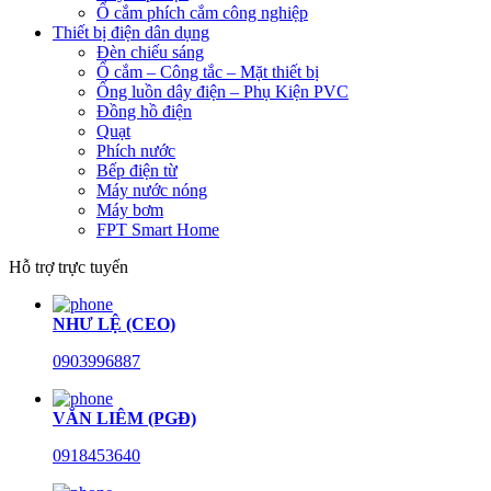
Ổ cắm phích cắm công nghiệp
Thiết bị điện dân dụng
Đèn chiếu sáng
Ổ cắm – Công tắc – Mặt thiết bị
Ống luồn dây điện – Phụ Kiện PVC
Đồng hồ điện
Quạt
Phích nước
Bếp điện từ
Máy nước nóng
Máy bơm
FPT Smart Home
Hỗ trợ trực tuyến
NHƯ LỆ (CEO)
0903996887
VĂN LIÊM (PGĐ)
0918453640