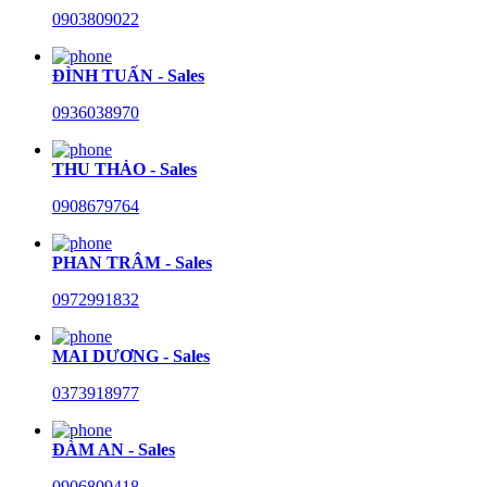
0903809022
ĐÌNH TUẤN - Sales
0936038970
THU THẢO - Sales
0908679764
PHAN TRÂM - Sales
0972991832
MAI DƯƠNG - Sales
0373918977
ĐÀM AN - Sales
0906809418