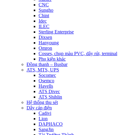
CNC
Sungho
Chint
Idec
ILEC
Sterling Enterprise
Dixsen
Hanyoung
Omron
Cosses, chụp màu PVC, dây rút, terminal
Phụ kiện khác
Đồng thanh – Busbar
ATS, MTS, UPS
Socomec
Osemco
Havells
ATS Divec
ATS Shihlin
Hệ thống thu sét
Dây cáp điện
Cadivi
Lion
DAPHACO
SangJin
Tài Trường Thành