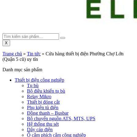
X
Trang chủ
»
Tin tức
»
Cửa hàng thiết bị điện Phường Chợ Lớn
(Quận 5 cũ) uy tín
Danh mục sản phẩm
Thiết bị điện công nghiệp
Tụ bù
Bộ điều khiển tụ bù
Relay Mikro
Thiết bị đóng cắt
Phụ kiện tủ điện
Đồng thanh – Busbar
Bộ chuyển nguồn ATS, MTS, UPS
Hệ thống thu sét
Dây cáp điện
Ổ cắm phích cắm công nghiệp