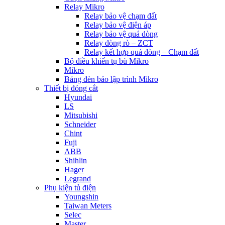
Relay Mikro
Relay bảo vệ chạm đất
Relay bảo vệ điện áp
Relay bảo vệ quá dòng
Relay dòng rò – ZCT
Relay kết hợp quá dòng – Chạm đất
Bộ điều khiển tụ bù Mikro
Mikro
Bảng đèn báo lập trình Mikro
Thiết bị đóng cắt
Hyundai
LS
Mitsubishi
Schneider
Chint
Fuji
ABB
Shihlin
Hager
Legrand
Phụ kiện tủ điện
Youngshin
Taiwan Meters
Selec
Master