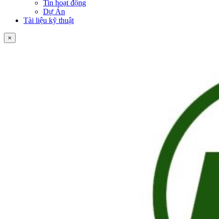
Tin hoạt động
Dự Án
Tài liệu kỹ thuật
×