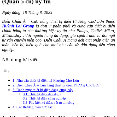
(Quận 5 cũ) uy tín
Ngày đăng: 18 Tháng 8, 2025
Điện Châu Á – Cửa hàng thiết bị điện Phường Chợ Lớn thuộc
Huỳnh Lai Group
là đơn vị phân phối và cung cấp thiết bị điện
chính hãng từ các thương hiệu uy tín như Philips, Cadivi, Mikro,
Mitsubishi,… Với nguồn hàng đa dạng, giá cạnh tranh và đội ngũ
tư vấn chuyên môn cao, Điện Châu Á mang đến giải pháp điện an
toàn, bền bỉ, hiệu quả cho mọi nhu cầu từ dân dụng đến công
nghiệp.
Nội dung bài viết
1. Nhu cầu thiết bị điện tại Phường Chợ Lớn
2. Điện Châu Á – Cửa hàng thiết bị điện Phường Chợ Lớn
3. Danh mục thiết bị điện đang cung cấp
3.1. Thiết bị điện dân dụng
3.2. Thiết bị điện công nghiệp
3.3. Phụ kiện tủ điện, vật tư thi công
4. Các thương hiệu hợp tác