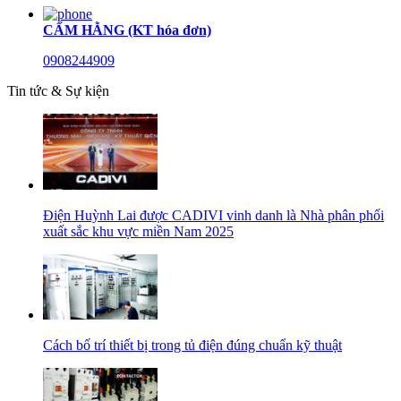
CẨM HẰNG (KT hóa đơn)
0908244909
Tin tức & Sự kiện
Điện Huỳnh Lai được CADIVI vinh danh là Nhà phân phối
xuất sắc khu vực miền Nam 2025
Cách bố trí thiết bị trong tủ điện đúng chuẩn kỹ thuật