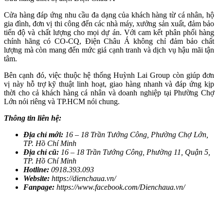
Cửa hàng đáp ứng nhu cầu đa dạng của khách hàng từ cá nhân, hộ
gia đình, đơn vị thi công đến các nhà máy, xưởng sản xuất, đảm bảo
tiến độ và chất lượng cho mọi dự án. Với cam kết phân phối hàng
chính hãng có CO-CQ, Điện Châu Á không chỉ đảm bảo chất
lượng mà còn mang đến mức giá cạnh tranh và dịch vụ hậu mãi tận
tâm.
Bên cạnh đó, việc thuộc hệ thống Huỳnh Lai Group còn giúp đơn
vị này hỗ trợ kỹ thuật linh hoạt, giao hàng nhanh và đáp ứng kịp
thời cho cả khách hàng cá nhân và doanh nghiệp tại Phường Chợ
Lớn nói riêng và TP.HCM nói chung.
Thông tin liên hệ:
Địa chỉ mới:
16 – 18 Trần Tướng Công, Phường Chợ Lớn,
TP. Hồ Chí Minh
Địa chỉ cũ:
16 – 18 Trần Tướng Công, Phường 11, Quận 5,
TP. Hồ Chí Minh
Hotline:
0918.393.093
Website:
https://dienchaua.vn/
Fanpage:
https://www.facebook.com/Dienchaua.vn/