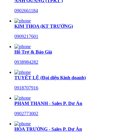
ANH QUANG (TPKT )
0902661184
KIM THOA (KT TRƯỞNG)
0909217601
Hỗ Trợ & Báo Giá
0938984282
TUYẾT LỆ (Đại diện Kinh doanh)
0918707916
PHẠM THANH - Sales P. Dự Án
0902773002
HÒA TRƯỜNG - Sales P. Dự Án