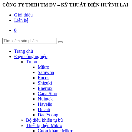
CÔNG TY TNHH TM DV – KỸ THUẬT ĐIỆN HUỲNH LAI
Giới thiệu
Liên hệ
0
Trang chủ
Điện công nghiệp
Tụ bù
Mikro
Samwha
Epcos
Shizuki
Enerlux
Capa Sino
Nuintek
Havells
Ducati
Dae Yeong
Bộ điều khiển tụ bù
Thiết bị điện Mikro
Cuộn kháng Mikro