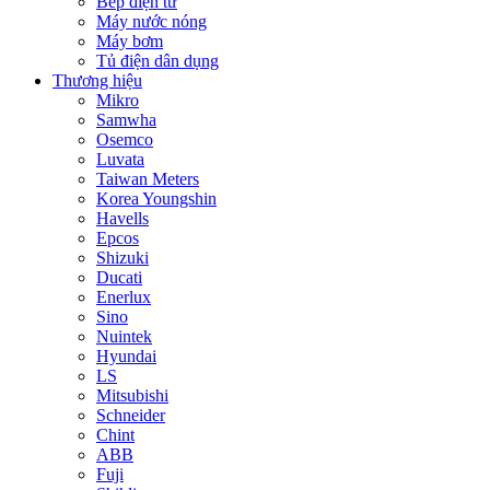
Bếp điện từ
Máy nước nóng
Máy bơm
Tủ điện dân dụng
Thương hiệu
Mikro
Samwha
Osemco
Luvata
Taiwan Meters
Korea Youngshin
Havells
Epcos
Shizuki
Ducati
Enerlux
Sino
Nuintek
Hyundai
LS
Mitsubishi
Schneider
Chint
ABB
Fuji