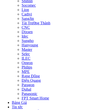
Shihlin
Socomec
Lion
Cadivi
SangJin
Tài Trường Thành
CNC
Dixsen
Idec
Sungho
Hanyoung
Master
Selec
ILEC
Omron
Philips
MPE
Rạng Đông
Điện Quang
Paragon
Duhal
Panasonic
FPT Smart Home
Bảng Giá
Tin tức