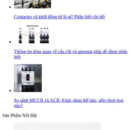
Contactor và khởi động từ là gì? Phân biệt chi tiết
Thông tin tổng quan về cầu chì và aptomat giúp dễ dàng phân
biệt
So sánh MCCB và ACB: Khác nhau thế nào, nên chọn loại
nào?
Sản Phẩm Nổi Bật