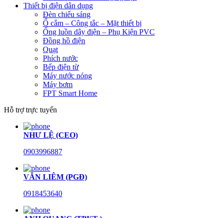
Thiết bị điện dân dụng
Đèn chiếu sáng
Ổ cắm – Công tắc – Mặt thiết bị
Ống luồn dây điện – Phụ Kiện PVC
Đồng hồ điện
Quạt
Phích nước
Bếp điện từ
Máy nước nóng
Máy bơm
FPT Smart Home
Hỗ trợ trực tuyến
NHƯ LỆ (CEO)
0903996887
VĂN LIÊM (PGĐ)
0918453640