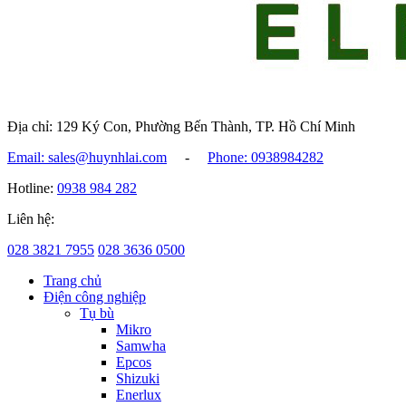
Địa chỉ: 129 Ký Con, Phường Bến Thành, TP. Hồ Chí Minh
Email: sales@huynhlai.com
-
Phone: 0938984282
Hotline:
0938 984 282
Liên hệ:
028 3821 7955
028 3636 0500
Trang chủ
Điện công nghiệp
Tụ bù
Mikro
Samwha
Epcos
Shizuki
Enerlux