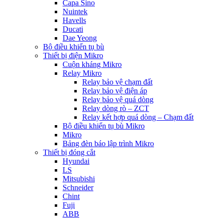
Capa Sino
Nuintek
Havells
Ducati
Dae Yeong
Bộ điều khiển tụ bù
Thiết bị điện Mikro
Cuộn kháng Mikro
Relay Mikro
Relay bảo vệ chạm đất
Relay bảo vệ điện áp
Relay bảo vệ quá dòng
Relay dòng rò – ZCT
Relay kết hợp quá dòng – Chạm đất
Bộ điều khiển tụ bù Mikro
Mikro
Bảng đèn báo lập trình Mikro
Thiết bị đóng cắt
Hyundai
LS
Mitsubishi
Schneider
Chint
Fuji
ABB