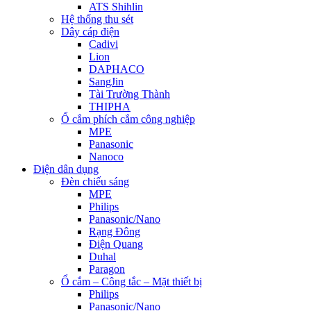
ATS Shihlin
Hệ thống thu sét
Dây cáp điện
Cadivi
Lion
DAPHACO
SangJin
Tài Trường Thành
THIPHA
Ổ cắm phích cắm công nghiệp
MPE
Panasonic
Nanoco
Điện dân dụng
Đèn chiếu sáng
MPE
Philips
Panasonic/Nano
Rạng Đông
Điện Quang
Duhal
Paragon
Ổ cắm – Công tắc – Mặt thiết bị
Philips
Panasonic/Nano