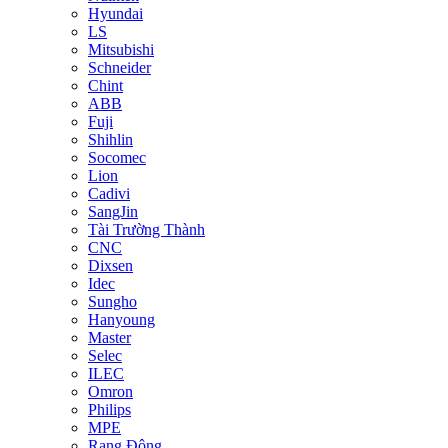
Hyundai
LS
Mitsubishi
Schneider
Chint
ABB
Fuji
Shihlin
Socomec
Lion
Cadivi
SangJin
Tài Trường Thành
CNC
Dixsen
Idec
Sungho
Hanyoung
Master
Selec
ILEC
Omron
Philips
MPE
Rạng Đông