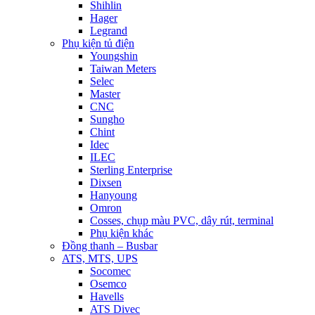
Shihlin
Hager
Legrand
Phụ kiện tủ điện
Youngshin
Taiwan Meters
Selec
Master
CNC
Sungho
Chint
Idec
ILEC
Sterling Enterprise
Dixsen
Hanyoung
Omron
Cosses, chụp màu PVC, dây rút, terminal
Phụ kiện khác
Đồng thanh – Busbar
ATS, MTS, UPS
Socomec
Osemco
Havells
ATS Divec