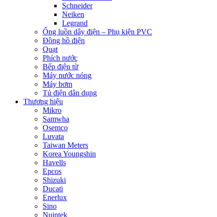
Schneider
Neiken
Legrand
Ống luồn dây điện – Phụ kiện PVC
Đồng hồ điện
Quạt
Phích nước
Bếp điện từ
Máy nước nóng
Máy bơm
Tủ điện dân dụng
Thương hiệu
Mikro
Samwha
Osemco
Luvata
Taiwan Meters
Korea Youngshin
Havells
Epcos
Shizuki
Ducati
Enerlux
Sino
Nuintek