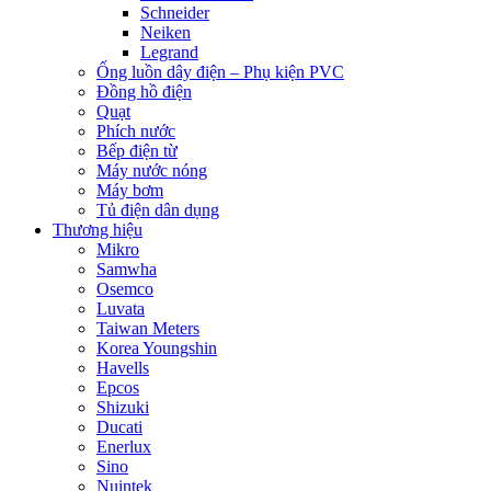
Schneider
Neiken
Legrand
Ống luồn dây điện – Phụ kiện PVC
Đồng hồ điện
Quạt
Phích nước
Bếp điện từ
Máy nước nóng
Máy bơm
Tủ điện dân dụng
Thương hiệu
Mikro
Samwha
Osemco
Luvata
Taiwan Meters
Korea Youngshin
Havells
Epcos
Shizuki
Ducati
Enerlux
Sino
Nuintek