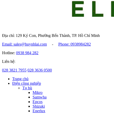
Địa chỉ: 129 Ký Con, Phường Bến Thành, TP. Hồ Chí Minh
Email: sales@huynhlai.com
-
Phone: 0938984282
Hotline:
0938 984 282
Liên hệ:
028 3821 7955
028 3636 0500
Trang chủ
Điện công nghiệp
Tụ bù
Mikro
Samwha
Epcos
Shizuki
Enerlux