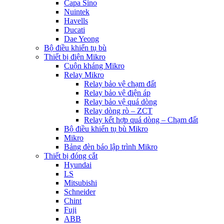
Capa Sino
Nuintek
Havells
Ducati
Dae Yeong
Bộ điều khiển tụ bù
Thiết bị điện Mikro
Cuộn kháng Mikro
Relay Mikro
Relay bảo vệ chạm đất
Relay bảo vệ điện áp
Relay bảo vệ quá dòng
Relay dòng rò – ZCT
Relay kết hợp quá dòng – Chạm đất
Bộ điều khiển tụ bù Mikro
Mikro
Bảng đèn báo lập trình Mikro
Thiết bị đóng cắt
Hyundai
LS
Mitsubishi
Schneider
Chint
Fuji
ABB