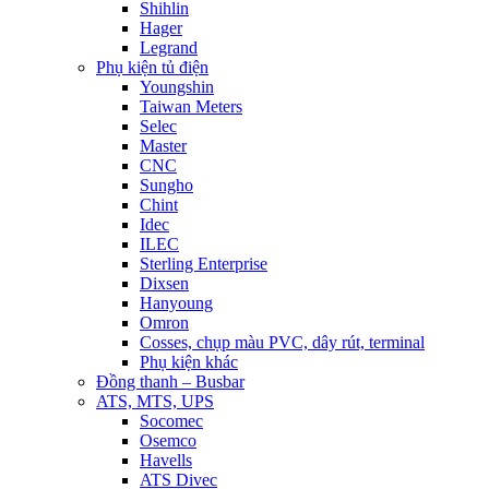
Shihlin
Hager
Legrand
Phụ kiện tủ điện
Youngshin
Taiwan Meters
Selec
Master
CNC
Sungho
Chint
Idec
ILEC
Sterling Enterprise
Dixsen
Hanyoung
Omron
Cosses, chụp màu PVC, dây rút, terminal
Phụ kiện khác
Đồng thanh – Busbar
ATS, MTS, UPS
Socomec
Osemco
Havells
ATS Divec