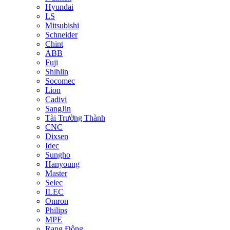
Hyundai
LS
Mitsubishi
Schneider
Chint
ABB
Fuji
Shihlin
Socomec
Lion
Cadivi
SangJin
Tài Trường Thành
CNC
Dixsen
Idec
Sungho
Hanyoung
Master
Selec
ILEC
Omron
Philips
MPE
Rạng Đông