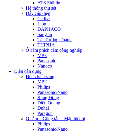
ATS Shihlin
Hệ thống thu sét
Dây cáp điện
Cadivi
Lion
DAPHACO
SangJin
Tài Trường Thành
THIPHA
Ổ cắm phích cắm công nghiệp
MPE
Panasonic
Nanoco
Điện dân dụng
Đèn chiếu sáng
MPE
Philips
Panasonic/Nano
Rạng Đông
Điện Quang
Duhal
Paragon
Ổ cắm – Công tắc – Mặt thiết bị
Philips
Panasonic/Nano