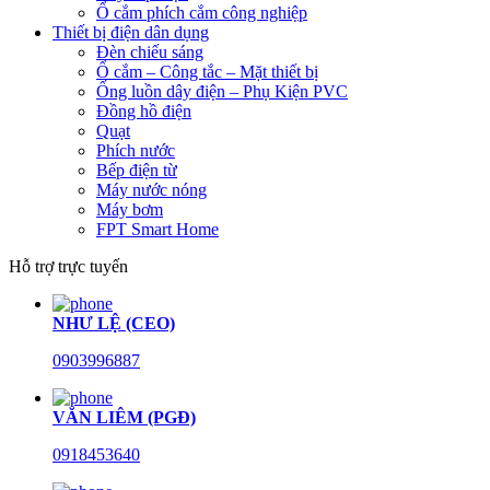
Ổ cắm phích cắm công nghiệp
Thiết bị điện dân dụng
Đèn chiếu sáng
Ổ cắm – Công tắc – Mặt thiết bị
Ống luồn dây điện – Phụ Kiện PVC
Đồng hồ điện
Quạt
Phích nước
Bếp điện từ
Máy nước nóng
Máy bơm
FPT Smart Home
Hỗ trợ trực tuyến
NHƯ LỆ (CEO)
0903996887
VĂN LIÊM (PGĐ)
0918453640