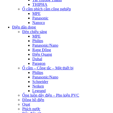
THIPHA
Ổ cắm phích cắm công nghiệp
MPE
Panasonic
Nanoco
Điện dân dụng
Đèn chiếu sáng
MPE
Philips
Panasonic/Nano
Rạng Đông
Điện Quang
Duhal
Paragon
Ổ cắm – Công tắc – Mặt thiết bị
Philips
Panasonic/Nano
Schneider
Neiken
Legrand
Ống luồn dây điện – Phụ kiện PVC
Đồng hồ điện
Quạt
Phích nước