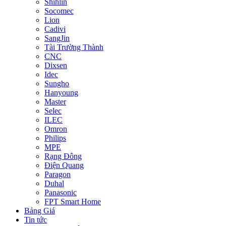
Shihlin
Socomec
Lion
Cadivi
SangJin
Tài Trường Thành
CNC
Dixsen
Idec
Sungho
Hanyoung
Master
Selec
ILEC
Omron
Philips
MPE
Rạng Đông
Điện Quang
Paragon
Duhal
Panasonic
FPT Smart Home
Bảng Giá
Tin tức