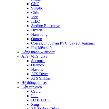
CNC
Sungho
Chint
Idec
ILEC
Sterling Enterprise
Dixsen
Hanyoung
Omron
Cosses, chụp màu PVC, dây rút, terminal
Phụ kiện khác
Đồng thanh – Busbar
ATS, MTS, UPS
Socomec
Osemco
Havells
ATS Divec
ATS Shihlin
Hệ thống thu sét
Dây cáp điện
Cadivi
Lion
DAPHACO
SangJin
Tài Trường Thành