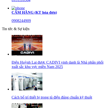
CẨM HẰNG (KT hóa đơn)
0908244909
Tin tức & Sự kiện
Điện Huỳnh Lai được CADIVI vinh danh là Nhà phân phối
xuất sắc khu vực miền Nam 2025
Cách bố trí thiết bị trong tủ điện đúng chuẩn kỹ thuật