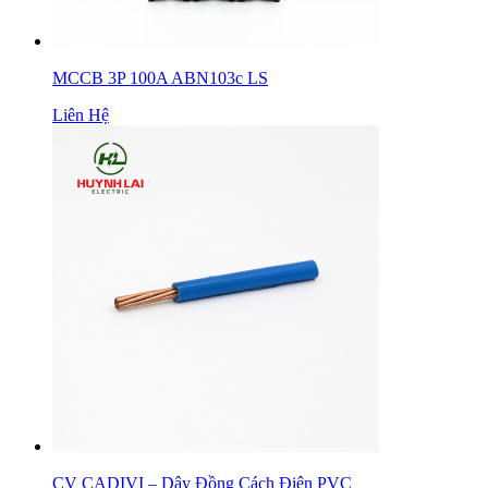
MCCB 3P 100A ABN103c LS
Liên Hệ
CV CADIVI – Dây Đồng Cách Điện PVC