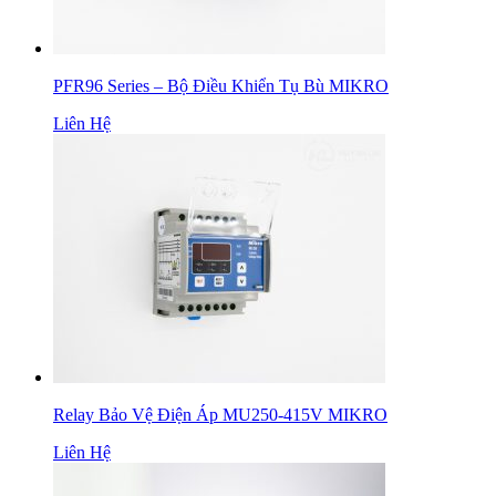
PFR96 Series – Bộ Điều Khiển Tụ Bù MIKRO
Liên Hệ
Relay Bảo Vệ Điện Áp MU250-415V MIKRO
Liên Hệ