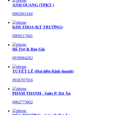
ANH QUANG (TPKT )
0902661184
KIM THOA (KT TRƯỞNG)
0909217601
Hỗ Trợ & Báo Giá
0938984282
TUYẾT LỆ (Đại diện Kinh doanh)
0918707916
PHẠM THANH - Sales P. Dự Án
0902773002