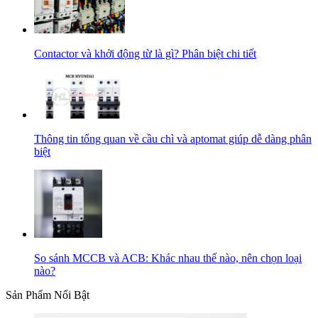
Contactor và khởi động từ là gì? Phân biệt chi tiết
Thông tin tổng quan về cầu chì và aptomat giúp dễ dàng phân
biệt
So sánh MCCB và ACB: Khác nhau thế nào, nên chọn loại
nào?
Sản Phẩm Nổi Bật