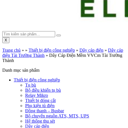
X
Trang chủ
»
»
Thiết bị điện công nghiệp
»
Dây cáp điện
»
Dây cáp
điện Tài Trường Thành
»
Dây Cáp Điện Mềm VVCm Tài Trường
Thành
Danh mục sản phẩm
Thiết bị điện công nghiệp
Tụ bù
Bộ điều khiển tụ bù
Relay Mikro
Thiết bị đóng cắt
Phụ kiện tủ điện
Đồng thanh – Busbar
Bộ chuyển nguồn ATS, MTS, UPS
Hệ thống thu sét
Dây cáp điện