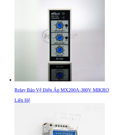
Relay Bảo Vệ Điện Áp MX200A-380V MIKRO
Liên Hệ