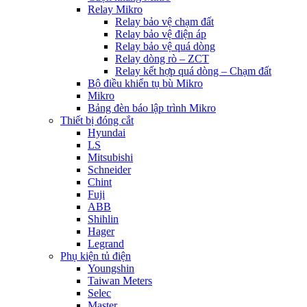
Relay Mikro
Relay bảo vệ chạm đất
Relay bảo vệ điện áp
Relay bảo vệ quá dòng
Relay dòng rò – ZCT
Relay kết hợp quá dòng – Chạm đất
Bộ điều khiển tụ bù Mikro
Mikro
Bảng đèn báo lập trình Mikro
Thiết bị đóng cắt
Hyundai
LS
Mitsubishi
Schneider
Chint
Fuji
ABB
Shihlin
Hager
Legrand
Phụ kiện tủ điện
Youngshin
Taiwan Meters
Selec
Master