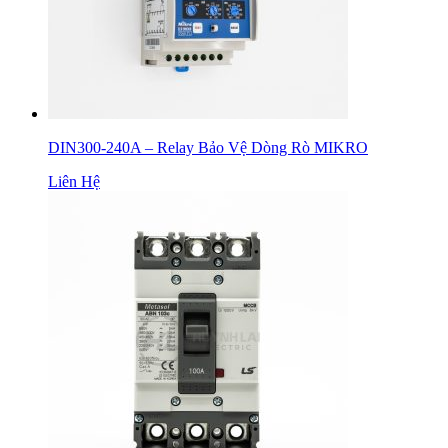
DIN300-240A – Relay Bảo Vệ Dòng Rò MIKRO
Liên Hệ