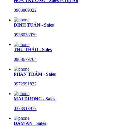
HÒA TRƯỜNG - Sales P. Dự Án
0903809022
ĐÌNH TUẤN - Sales
0936038970
THU THẢO - Sales
0908679764
PHAN TRÂM - Sales
0972991832
MAI DƯƠNG - Sales
0373918977
ĐÀM AN - Sales