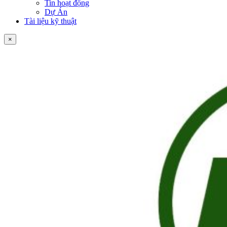
Tin hoạt động
Dự Án
Tài liệu kỹ thuật
×