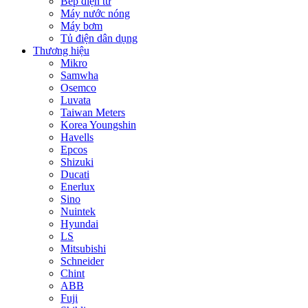
Bếp điện từ
Máy nước nóng
Máy bơm
Tủ điện dân dụng
Thương hiệu
Mikro
Samwha
Osemco
Luvata
Taiwan Meters
Korea Youngshin
Havells
Epcos
Shizuki
Ducati
Enerlux
Sino
Nuintek
Hyundai
LS
Mitsubishi
Schneider
Chint
ABB
Fuji