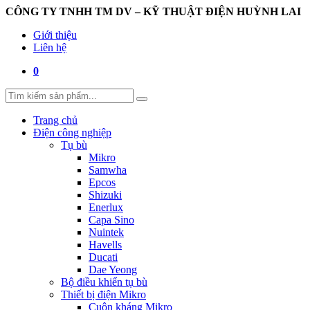
CÔNG TY TNHH TM DV – KỸ THUẬT ĐIỆN HUỲNH LAI
Giới thiệu
Liên hệ
0
Trang chủ
Điện công nghiệp
Tụ bù
Mikro
Samwha
Epcos
Shizuki
Enerlux
Capa Sino
Nuintek
Havells
Ducati
Dae Yeong
Bộ điều khiển tụ bù
Thiết bị điện Mikro
Cuộn kháng Mikro