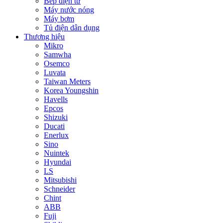
Bếp điện từ
Máy nước nóng
Máy bơm
Tủ điện dân dụng
Thương hiệu
Mikro
Samwha
Osemco
Luvata
Taiwan Meters
Korea Youngshin
Havells
Epcos
Shizuki
Ducati
Enerlux
Sino
Nuintek
Hyundai
LS
Mitsubishi
Schneider
Chint
ABB
Fuji