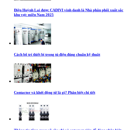
Điện Huỳnh Lai được CADIVI vinh danh là Nhà phân phối xuất sắc
khu vực miền Nam 2025
Cách bố trí thiết bị trong tủ điện đúng chuẩn kỹ thuật
Contactor và khởi động từ là gì? Phân biệt chi tiết