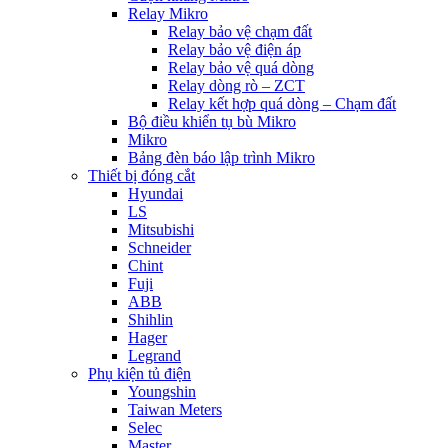
Relay Mikro
Relay bảo vệ chạm đất
Relay bảo vệ điện áp
Relay bảo vệ quá dòng
Relay dòng rò – ZCT
Relay kết hợp quá dòng – Chạm đất
Bộ điều khiển tụ bù Mikro
Mikro
Bảng đèn báo lập trình Mikro
Thiết bị đóng cắt
Hyundai
LS
Mitsubishi
Schneider
Chint
Fuji
ABB
Shihlin
Hager
Legrand
Phụ kiện tủ điện
Youngshin
Taiwan Meters
Selec
Master