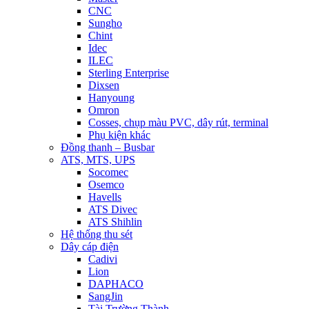
CNC
Sungho
Chint
Idec
ILEC
Sterling Enterprise
Dixsen
Hanyoung
Omron
Cosses, chụp màu PVC, dây rút, terminal
Phụ kiện khác
Đồng thanh – Busbar
ATS, MTS, UPS
Socomec
Osemco
Havells
ATS Divec
ATS Shihlin
Hệ thống thu sét
Dây cáp điện
Cadivi
Lion
DAPHACO
SangJin
Tài Trường Thành