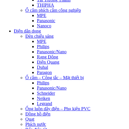
THIPHA
Ổ cắm phích cắm công nghiệp
MPE
Panasonic
Nanoco
Điện dân dụng
Đèn chiếu sáng
MPE
Philips
Panasonic/Nano
Rạng Đông
Điện Quang
Duhal
Paragon
Ổ cắm – Công tắc – Mặt thiết bị
Philips
Panasonic/Nano
Schneider
Neiken
Legrand
Ống luồn dây điện – Phụ kiện PVC
Đồng hồ điện
Quạt
Phích nước