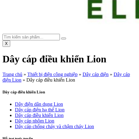
X
Dây cáp điều khiển Lion
Trang chủ
»
Thiết bị điện công nghiệp
»
Dây cáp điện
»
Dây cáp
điện Lion
»
Dây cáp điều khiển Lion
Dây cáp điều khiển Lion
Dây điện dân dụng Lion
Dây cáp điện hạ thế Lion
Dây cáp điều khiển Lion
Dây cáp nhôm Lion
Dây cáp chống cháy và chậm cháy Lion
Hỗ trợ trực tuyến