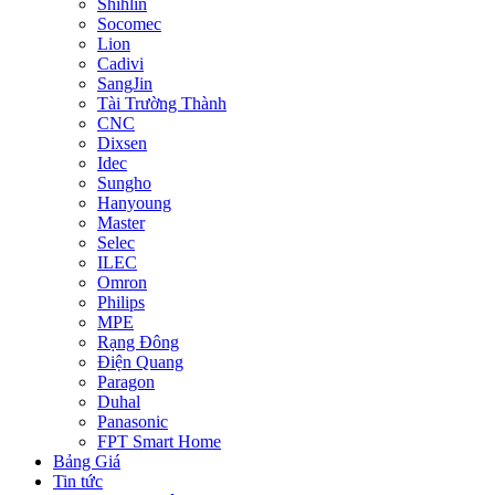
Shihlin
Socomec
Lion
Cadivi
SangJin
Tài Trường Thành
CNC
Dixsen
Idec
Sungho
Hanyoung
Master
Selec
ILEC
Omron
Philips
MPE
Rạng Đông
Điện Quang
Paragon
Duhal
Panasonic
FPT Smart Home
Bảng Giá
Tin tức