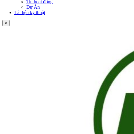
Tin hoạt động
Dự Án
Tài liệu kỹ thuật
×