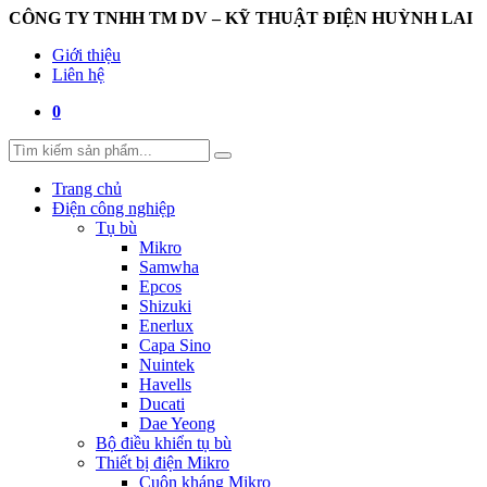
CÔNG TY TNHH TM DV – KỸ THUẬT ĐIỆN HUỲNH LAI
Giới thiệu
Liên hệ
0
Trang chủ
Điện công nghiệp
Tụ bù
Mikro
Samwha
Epcos
Shizuki
Enerlux
Capa Sino
Nuintek
Havells
Ducati
Dae Yeong
Bộ điều khiển tụ bù
Thiết bị điện Mikro
Cuộn kháng Mikro