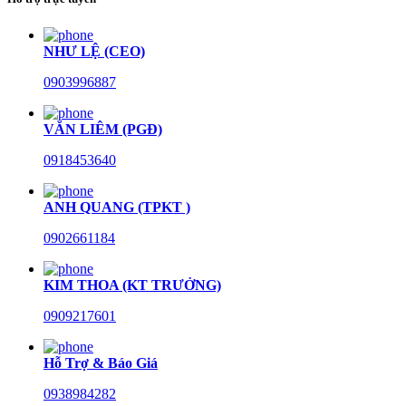
NHƯ LỆ (CEO)
0903996887
VĂN LIÊM (PGĐ)
0918453640
ANH QUANG (TPKT )
0902661184
KIM THOA (KT TRƯỞNG)
0909217601
Hỗ Trợ & Báo Giá
0938984282