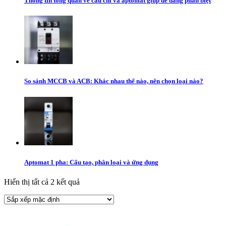
Thông tin tổng quan về cầu chì và aptomat giúp dễ dàng phân biệt
So sánh MCCB và ACB: Khác nhau thế nào, nên chọn loại nào?
Aptomat 1 pha: Cấu tạo, phân loại và ứng dụng
Hiển thị tất cả 2 kết quả