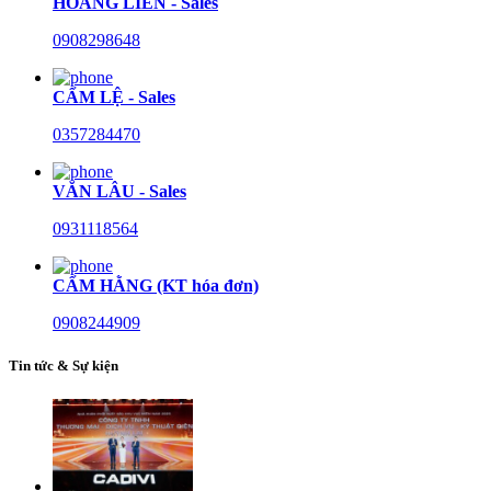
HOÀNG LIÊN - Sales
0908298648
CẨM LỆ - Sales
0357284470
VĂN LÂU - Sales
0931118564
CẨM HẰNG (KT hóa đơn)
0908244909
Tin tức & Sự kiện