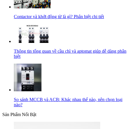
Contactor và khởi động từ là gì? Phân biệt chi tiết
Thông tin tổng quan về cầu chì và aptomat giúp dễ dàng phân
biệt
So sánh MCCB và ACB: Khác nhau thế nào, nên chọn loại
nào?
Sản Phẩm Nổi Bật