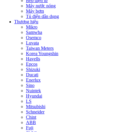
Bếp điện từ
Máy nước nóng
Máy bơm
Tủ điện dân dụng
Thương hiệu
Mikro
Samwha
Osemco
Luvata
Taiwan Meters
Korea Youngshin
Havells
Epcos
Shizuki
Ducati
Enerlux
Sino
Nuintek
Hyundai
LS
Mitsubishi
Schneider
Chint
ABB
Fuji