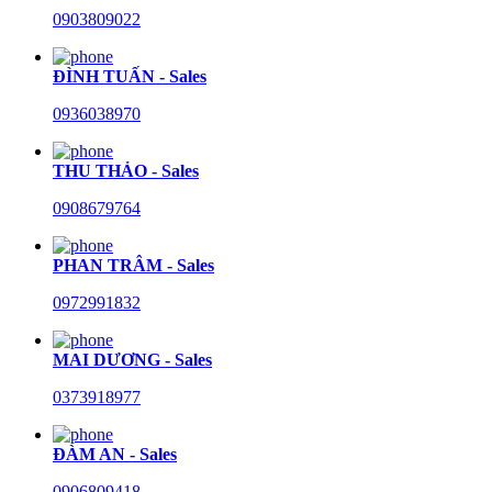
0903809022
ĐÌNH TUẤN - Sales
0936038970
THU THẢO - Sales
0908679764
PHAN TRÂM - Sales
0972991832
MAI DƯƠNG - Sales
0373918977
ĐÀM AN - Sales
0906809418