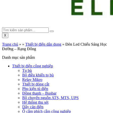
X
Trang chủ
»
»
Thiết bị điện dân dụng
»
Đèn Led Chiếu Sáng Học
Đường – Rạng Đông
Danh mục sản phẩm
Thiết bị điện công nghiệp
Tụ bù
Bộ điều khiển tụ bù
Relay Mikro
Thiết bị đóng cắt
Phụ kiện tủ điện
Đồng thanh – Busbar
Bộ chuyển nguồn ATS, MTS, UPS
Hệ thống thu sét
Dây cáp điện
Ổ cắm phích cắm công nghiệp