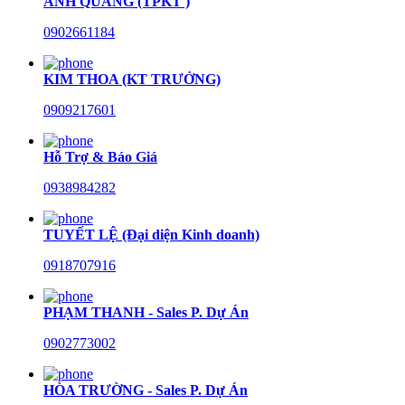
ANH QUANG (TPKT )
0902661184
KIM THOA (KT TRƯỞNG)
0909217601
Hỗ Trợ & Báo Giá
0938984282
TUYẾT LỆ (Đại diện Kinh doanh)
0918707916
PHẠM THANH - Sales P. Dự Án
0902773002
HÒA TRƯỜNG - Sales P. Dự Án