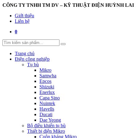
CÔNG TY TNHH TM DV – KỸ THUẬT ĐIỆN HUỲNH LAI
Giới thiệu
Liên hệ
0
Trang chủ
Điện công nghiệp
Tụ bù
Mikro
Samwha
Epcos
Shizuki
Enerlux
Capa Sino
Nuintek
Havells
Ducati
Dae Yeong
Bộ điều khiển tụ bù
Thiết bị điện Mikro
Cuộn kháng Mikro