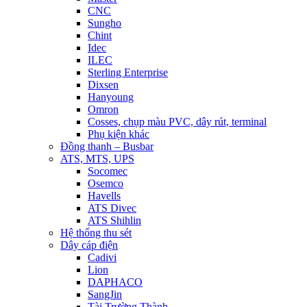
CNC
Sungho
Chint
Idec
ILEC
Sterling Enterprise
Dixsen
Hanyoung
Omron
Cosses, chụp màu PVC, dây rút, terminal
Phụ kiện khác
Đồng thanh – Busbar
ATS, MTS, UPS
Socomec
Osemco
Havells
ATS Divec
ATS Shihlin
Hệ thống thu sét
Dây cáp điện
Cadivi
Lion
DAPHACO
SangJin
Tài Trường Thành