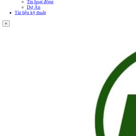
Tin hoạt động
Dự Án
Tài liệu kỹ thuật
×