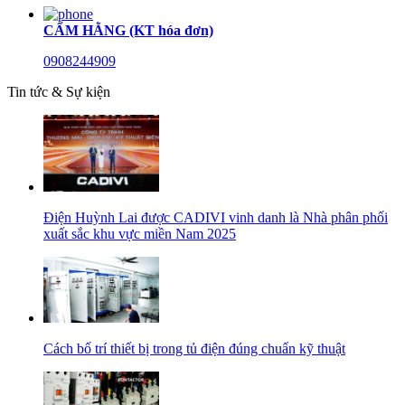
CẨM HẰNG (KT hóa đơn)
0908244909
Tin tức & Sự kiện
Điện Huỳnh Lai được CADIVI vinh danh là Nhà phân phối
xuất sắc khu vực miền Nam 2025
Cách bố trí thiết bị trong tủ điện đúng chuẩn kỹ thuật