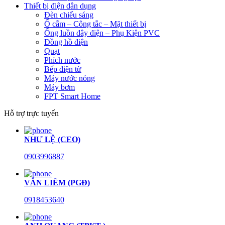
Thiết bị điện dân dụng
Đèn chiếu sáng
Ổ cắm – Công tắc – Mặt thiết bị
Ống luồn dây điện – Phụ Kiện PVC
Đồng hồ điện
Quạt
Phích nước
Bếp điện từ
Máy nước nóng
Máy bơm
FPT Smart Home
Hỗ trợ trực tuyến
NHƯ LỆ (CEO)
0903996887
VĂN LIÊM (PGĐ)
0918453640