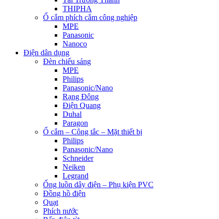
THIPHA
Ổ cắm phích cắm công nghiệp
MPE
Panasonic
Nanoco
Điện dân dụng
Đèn chiếu sáng
MPE
Philips
Panasonic/Nano
Rạng Đông
Điện Quang
Duhal
Paragon
Ổ cắm – Công tắc – Mặt thiết bị
Philips
Panasonic/Nano
Schneider
Neiken
Legrand
Ống luồn dây điện – Phụ kiện PVC
Đồng hồ điện
Quạt
Phích nước