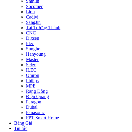
Shihlin
Socomec
Lion
Cadivi
SangJin
Tài Trường Thành
CNC
Dixsen
Idec
Sungho
Hanyoung
Master
Selec
ILEC
Omron
Philips
MPE
Rạng Đông
Điện Quang
Paragon
Duhal
Panasonic
FPT Smart Home
Bảng Giá
Tin tức