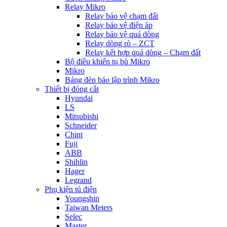
Relay Mikro
Relay bảo vệ chạm đất
Relay bảo vệ điện áp
Relay bảo vệ quá dòng
Relay dòng rò – ZCT
Relay kết hợp quá dòng – Chạm đất
Bộ điều khiển tụ bù Mikro
Mikro
Bảng đèn báo lập trình Mikro
Thiết bị đóng cắt
Hyundai
LS
Mitsubishi
Schneider
Chint
Fuji
ABB
Shihlin
Hager
Legrand
Phụ kiện tủ điện
Youngshin
Taiwan Meters
Selec
Master