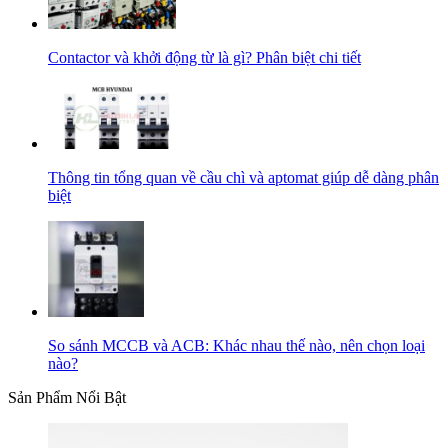
Contactor và khởi động từ là gì? Phân biệt chi tiết
Thông tin tổng quan về cầu chì và aptomat giúp dễ dàng phân
biệt
So sánh MCCB và ACB: Khác nhau thế nào, nên chọn loại
nào?
Sản Phẩm Nổi Bật