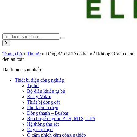
X
Trang chủ
»
Tin tức
»
Dùng đèn LED có hại mắt không? Cách chọn
đèn an toàn
Danh mục sản phẩm
Thiết bị điện công nghiệp
Tụ bù
Bộ điều khiển tụ bù
Relay Mikro
Thiết bị đóng cắt
Phụ kiện tủ điện
Đồng thanh – Busbar
Bộ chuyển nguồn ATS, MTS, UPS
Hệ thống thu sét
Dây cáp điện
Ổ cắm phích cắm công nghiệp