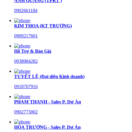
ANH QUANG (TPKT )
0902661184
KIM THOA (KT TRƯỞNG)
0909217601
Hỗ Trợ & Báo Giá
0938984282
TUYẾT LỆ (Đại diện Kinh doanh)
0918707916
PHẠM THANH - Sales P. Dự Án
0902773002
HÒA TRƯỜNG - Sales P. Dự Án