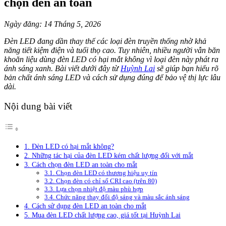
chọn đèn an toàn
Ngày đăng: 14 Tháng 5, 2026
Đèn LED đang dần thay thế các loại đèn truyền thống nhờ khả
năng tiết kiệm điện và tuổi thọ cao. Tuy nhiên, nhiều người vẫn băn
khoăn liệu dùng đèn LED có hại mắt không vì loại đèn này phát ra
ánh sáng xanh. Bài viết dưới đây từ
Huỳnh Lai
sẽ giúp bạn hiểu rõ
bản chất ánh sáng LED và cách sử dụng đúng để bảo vệ thị lực lâu
dài.
Nội dung bài viết
1. Đèn LED có hại mắt không?
2. Những tác hại của đèn LED kém chất lượng đối với mắt
3. Cách chọn đèn LED an toàn cho mắt
3.1. Chọn đèn LED có thương hiệu uy tín
3.2. Chọn đèn có chỉ số CRI cao (trên 80)
3.3. Lựa chọn nhiệt độ màu phù hợp
3.4. Chức năng thay đổi độ sáng và màu sắc ánh sáng
4. Cách sử dụng đèn LED an toàn cho mắt
5. Mua đèn LED chất lượng cao, giá tốt tại Huỳnh Lai