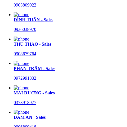
0903809022
ĐÌNH TUẤN - Sales
0936038970
THU THẢO - Sales
0908679764
PHAN TRÂM - Sales
0972991832
MAI DƯƠNG - Sales
0373918977
ĐÀM AN - Sales
0906809418