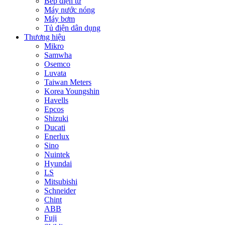
Bếp điện từ
Máy nước nóng
Máy bơm
Tủ điện dân dụng
Thương hiệu
Mikro
Samwha
Osemco
Luvata
Taiwan Meters
Korea Youngshin
Havells
Epcos
Shizuki
Ducati
Enerlux
Sino
Nuintek
Hyundai
LS
Mitsubishi
Schneider
Chint
ABB
Fuji