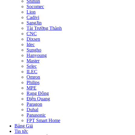
Shihlin
Socomec
Lion
Cadivi
SangJin
Tài Trường Thành
CNC
Dixsen
Idec
Sungho
Hanyoung
Master
Selec
ILEC
Omron
Philips
MPE
Rạng Đông
Điện Quang
Paragon
Duhal
Panasonic
FPT Smart Home
Bảng Giá
Tin tức