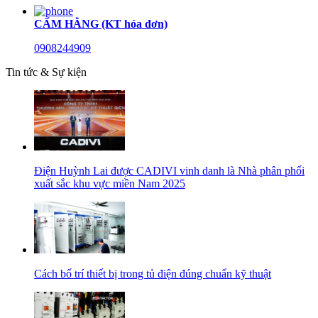
CẨM HẰNG (KT hóa đơn)
0908244909
Tin tức & Sự kiện
Điện Huỳnh Lai được CADIVI vinh danh là Nhà phân phối
xuất sắc khu vực miền Nam 2025
Cách bố trí thiết bị trong tủ điện đúng chuẩn kỹ thuật