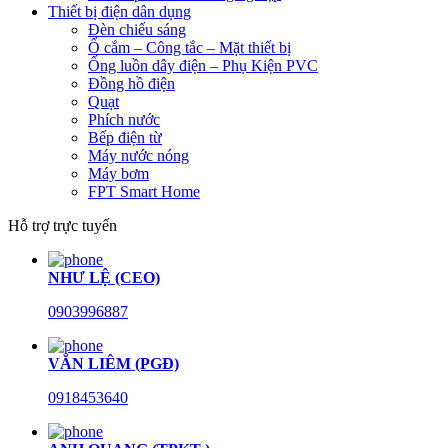
Thiết bị điện dân dụng
Đèn chiếu sáng
Ổ cắm – Công tắc – Mặt thiết bị
Ống luồn dây điện – Phụ Kiện PVC
Đồng hồ điện
Quạt
Phích nước
Bếp điện từ
Máy nước nóng
Máy bơm
FPT Smart Home
Hỗ trợ trực tuyến
NHƯ LỆ (CEO)
0903996887
VĂN LIÊM (PGĐ)
0918453640