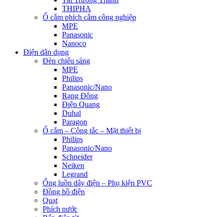
THIPHA
Ổ cắm phích cắm công nghiệp
MPE
Panasonic
Nanoco
Điện dân dụng
Đèn chiếu sáng
MPE
Philips
Panasonic/Nano
Rạng Đông
Điện Quang
Duhal
Paragon
Ổ cắm – Công tắc – Mặt thiết bị
Philips
Panasonic/Nano
Schneider
Neiken
Legrand
Ống luồn dây điện – Phụ kiện PVC
Đồng hồ điện
Quạt
Phích nước