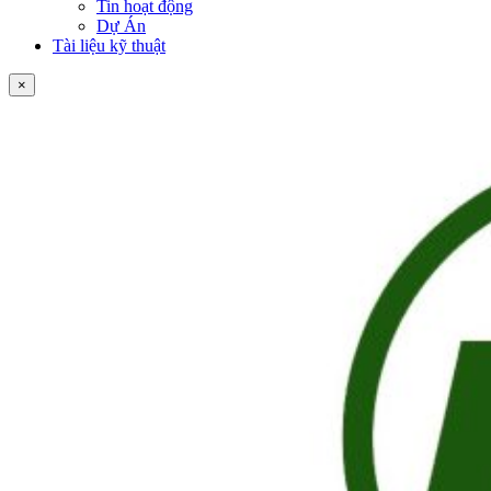
Tin hoạt động
Dự Án
Tài liệu kỹ thuật
×