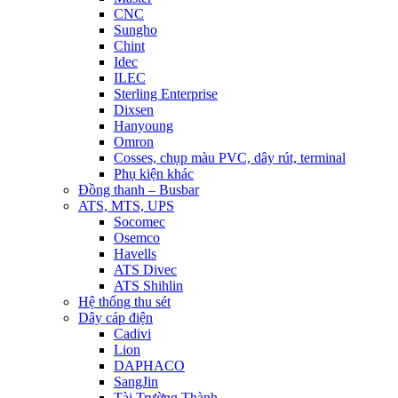
CNC
Sungho
Chint
Idec
ILEC
Sterling Enterprise
Dixsen
Hanyoung
Omron
Cosses, chụp màu PVC, dây rút, terminal
Phụ kiện khác
Đồng thanh – Busbar
ATS, MTS, UPS
Socomec
Osemco
Havells
ATS Divec
ATS Shihlin
Hệ thống thu sét
Dây cáp điện
Cadivi
Lion
DAPHACO
SangJin
Tài Trường Thành