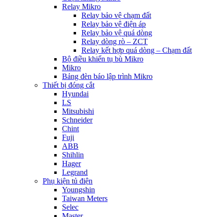
Relay Mikro
Relay bảo vệ chạm đất
Relay bảo vệ điện áp
Relay bảo vệ quá dòng
Relay dòng rò – ZCT
Relay kết hợp quá dòng – Chạm đất
Bộ điều khiển tụ bù Mikro
Mikro
Bảng đèn báo lập trình Mikro
Thiết bị đóng cắt
Hyundai
LS
Mitsubishi
Schneider
Chint
Fuji
ABB
Shihlin
Hager
Legrand
Phụ kiện tủ điện
Youngshin
Taiwan Meters
Selec
Master