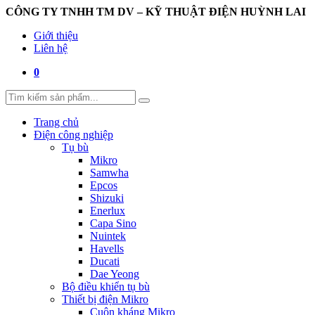
CÔNG TY TNHH TM DV – KỸ THUẬT ĐIỆN HUỲNH LAI
Giới thiệu
Liên hệ
0
Trang chủ
Điện công nghiệp
Tụ bù
Mikro
Samwha
Epcos
Shizuki
Enerlux
Capa Sino
Nuintek
Havells
Ducati
Dae Yeong
Bộ điều khiển tụ bù
Thiết bị điện Mikro
Cuộn kháng Mikro