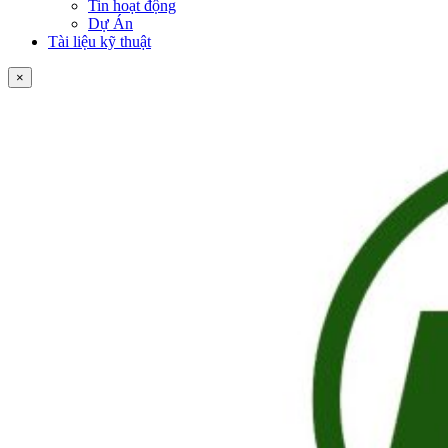
Tin hoạt động
Dự Án
Tài liệu kỹ thuật
×