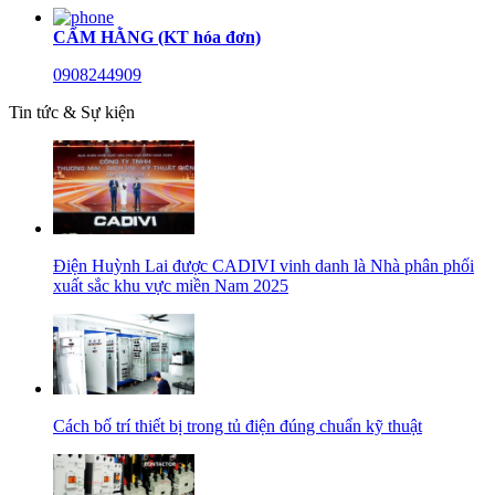
CẨM HẰNG (KT hóa đơn)
0908244909
Tin tức & Sự kiện
Điện Huỳnh Lai được CADIVI vinh danh là Nhà phân phối
xuất sắc khu vực miền Nam 2025
Cách bố trí thiết bị trong tủ điện đúng chuẩn kỹ thuật