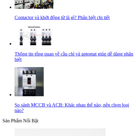
Contactor và khởi động từ là gì? Phân biệt chi tiết
Thông tin tổng quan về cầu chì và aptomat giúp dễ dàng phân
biệt
So sánh MCCB và ACB: Khác nhau thế nào, nên chọn loại
nào?
Sản Phẩm Nổi Bật