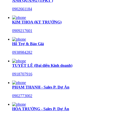
ANH QUANG (TPKT )
0902661184
KIM THOA (KT TRƯỞNG)
0909217601
Hỗ Trợ & Báo Giá
0938984282
TUYẾT LỆ (Đại diện Kinh doanh)
0918707916
PHẠM THANH - Sales P. Dự Án
0902773002
HÒA TRƯỜNG - Sales P. Dự Án