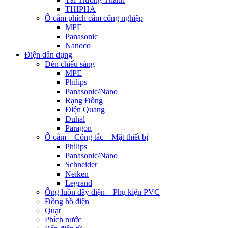
THIPHA
Ổ cắm phích cắm công nghiệp
MPE
Panasonic
Nanoco
Điện dân dụng
Đèn chiếu sáng
MPE
Philips
Panasonic/Nano
Rạng Đông
Điện Quang
Duhal
Paragon
Ổ cắm – Công tắc – Mặt thiết bị
Philips
Panasonic/Nano
Schneider
Neiken
Legrand
Ống luồn dây điện – Phụ kiện PVC
Đồng hồ điện
Quạt
Phích nước