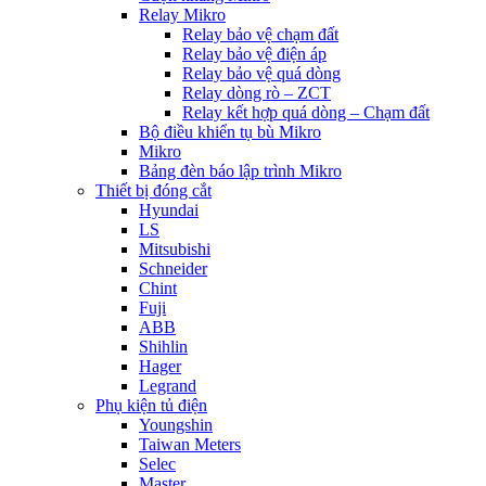
Relay Mikro
Relay bảo vệ chạm đất
Relay bảo vệ điện áp
Relay bảo vệ quá dòng
Relay dòng rò – ZCT
Relay kết hợp quá dòng – Chạm đất
Bộ điều khiển tụ bù Mikro
Mikro
Bảng đèn báo lập trình Mikro
Thiết bị đóng cắt
Hyundai
LS
Mitsubishi
Schneider
Chint
Fuji
ABB
Shihlin
Hager
Legrand
Phụ kiện tủ điện
Youngshin
Taiwan Meters
Selec
Master