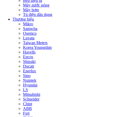
Bếp điện từ
Máy nước nóng
Máy bơm
Tủ điện dân dụng
Thương hiệu
Mikro
Samwha
Osemco
Luvata
Taiwan Meters
Korea Youngshin
Havells
Epcos
Shizuki
Ducati
Enerlux
Sino
Nuintek
Hyundai
LS
Mitsubishi
Schneider
Chint
ABB
Fuji