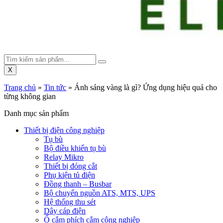
X
Trang chủ
»
Tin tức
»
Ánh sáng vàng là gì? Ứng dụng hiệu quả cho
từng không gian
Danh mục sản phẩm
Thiết bị điện công nghiệp
Tụ bù
Bộ điều khiển tụ bù
Relay Mikro
Thiết bị đóng cắt
Phụ kiện tủ điện
Đồng thanh – Busbar
Bộ chuyển nguồn ATS, MTS, UPS
Hệ thống thu sét
Dây cáp điện
Ổ cắm phích cắm công nghiệp