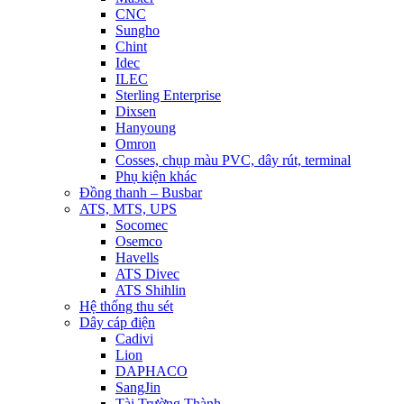
CNC
Sungho
Chint
Idec
ILEC
Sterling Enterprise
Dixsen
Hanyoung
Omron
Cosses, chụp màu PVC, dây rút, terminal
Phụ kiện khác
Đồng thanh – Busbar
ATS, MTS, UPS
Socomec
Osemco
Havells
ATS Divec
ATS Shihlin
Hệ thống thu sét
Dây cáp điện
Cadivi
Lion
DAPHACO
SangJin
Tài Trường Thành