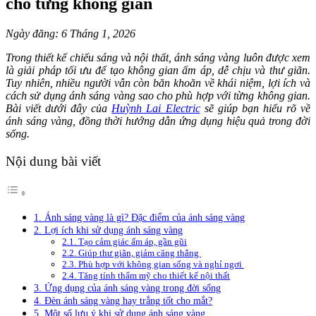
cho từng không gian
Ngày đăng: 6 Tháng 1, 2026
Trong thiết kế chiếu sáng và nội thất, ánh sáng vàng luôn được xem
là giải pháp tối ưu để tạo không gian ấm áp, dễ chịu và thư giãn.
Tuy nhiên, nhiều người vẫn còn băn khoăn về khái niệm, lợi ích và
cách sử dụng ánh sáng vàng sao cho phù hợp với từng không gian.
Bài viết dưới đây của
Huỳnh Lai Electric
sẽ giúp bạn hiểu rõ về
ánh sáng vàng, đồng thời hướng dẫn ứng dụng hiệu quả trong đời
sống.
Nội dung bài viết
1. Ánh sáng vàng là gì? Đặc điểm của ánh sáng vàng
2. Lợi ích khi sử dụng ánh sáng vàng
2.1. Tạo cảm giác ấm áp, gần gũi
2.2. Giúp thư giãn, giảm căng thẳng
2.3. Phù hợp với không gian sống và nghỉ ngơi
2.4. Tăng tính thẩm mỹ cho thiết kế nội thất
3. Ứng dụng của ánh sáng vàng trong đời sống
4. Đèn ánh sáng vàng hay trắng tốt cho mắt?
5. Một số lưu ý khi sử dụng ánh sáng vàng