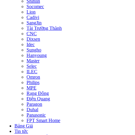
Shihlin
Socomec
Lion
Cadivi
SangJin
Tài Trường Thành
CNC
Dixsen
Idec
Sungho
Hanyoung
Master
Selec
ILEC
Omron
Philips
MPE
Rạng Đông
Điện Quang
Paragon
Duhal
Panasonic
FPT Smart Home
Bảng Giá
Tin tức