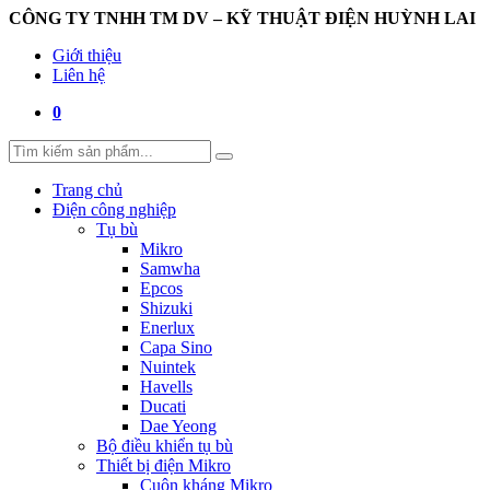
CÔNG TY TNHH TM DV – KỸ THUẬT ĐIỆN HUỲNH LAI
Giới thiệu
Liên hệ
0
Trang chủ
Điện công nghiệp
Tụ bù
Mikro
Samwha
Epcos
Shizuki
Enerlux
Capa Sino
Nuintek
Havells
Ducati
Dae Yeong
Bộ điều khiển tụ bù
Thiết bị điện Mikro
Cuộn kháng Mikro