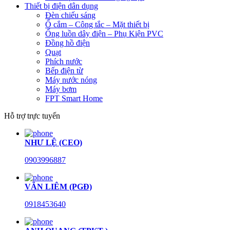
Thiết bị điện dân dụng
Đèn chiếu sáng
Ổ cắm – Công tắc – Mặt thiết bị
Ống luồn dây điện – Phụ Kiện PVC
Đồng hồ điện
Quạt
Phích nước
Bếp điện từ
Máy nước nóng
Máy bơm
FPT Smart Home
Hỗ trợ trực tuyến
NHƯ LỆ (CEO)
0903996887
VĂN LIÊM (PGĐ)
0918453640