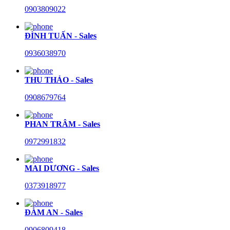
0903809022
ĐÌNH TUẤN - Sales
0936038970
THU THẢO - Sales
0908679764
PHAN TRÂM - Sales
0972991832
MAI DƯƠNG - Sales
0373918977
ĐÀM AN - Sales
0906809418