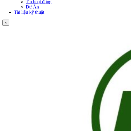
Tin hoạt động
Dự Án
Tài liệu kỹ thuật
×