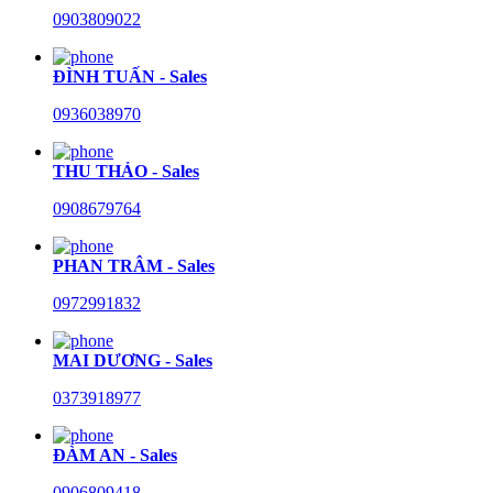
0903809022
ĐÌNH TUẤN - Sales
0936038970
THU THẢO - Sales
0908679764
PHAN TRÂM - Sales
0972991832
MAI DƯƠNG - Sales
0373918977
ĐÀM AN - Sales
0906809418