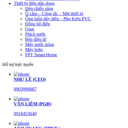
Thiết bị điện dân dụng
Đèn chiếu sáng
Ổ cắm – Công tắc – Mặt thiết bị
Ống luồn dây điện – Phụ Kiện PVC
Đồng hồ điện
Quạt
Phích nước
Bếp điện từ
Máy nước nóng
Máy bơm
FPT Smart Home
Hỗ trợ trực tuyến
NHƯ LỆ (CEO)
0903996887
VĂN LIÊM (PGĐ)
0918453640