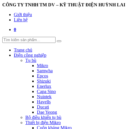
CÔNG TY TNHH TM DV – KỸ THUẬT ĐIỆN HUỲNH LAI
Giới thiệu
Liên hệ
0
Trang chủ
Điện công nghiệp
Tụ bù
Mikro
Samwha
Epcos
Shizuki
Enerlux
Capa Sino
Nuintek
Havells
Ducati
Dae Yeong
Bộ điều khiển tụ bù
Thiết bị điện Mikro
Cuộn kháng Mikro