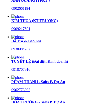
ANH QUANG (TPKT )
0902661184
KIM THOA (KT TRƯỞNG)
0909217601
Hỗ Trợ & Báo Giá
0938984282
TUYẾT LỆ (Đại diện Kinh doanh)
0918707916
PHẠM THANH - Sales P. Dự Án
0902773002
HÒA TRƯỜNG - Sales P. Dự Án