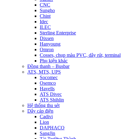
CNC
Sungho
Chint
Idec
ILEC
Sterling Enterprise
Dixsen
Hanyoung
Omron
Cosses, chụp màu PVC, dây rút, terminal
Phụ kiện khác
Đồng thanh – Busbar
ATS, MTS, UPS
Socomec
Osemco
Havells
ATS Divec
ATS Shihlin
Hệ thống thu sét
Dây cáp điện
Cadivi
Lion
DAPHACO
SangJin
Tài Trường Thành