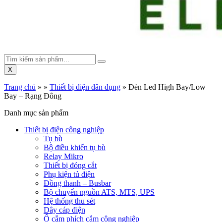
X
Trang chủ
»
»
Thiết bị điện dân dụng
»
Đèn Led High Bay/Low
Bay – Rạng Đông
Danh mục sản phẩm
Thiết bị điện công nghiệp
Tụ bù
Bộ điều khiển tụ bù
Relay Mikro
Thiết bị đóng cắt
Phụ kiện tủ điện
Đồng thanh – Busbar
Bộ chuyển nguồn ATS, MTS, UPS
Hệ thống thu sét
Dây cáp điện
Ổ cắm phích cắm công nghiệp