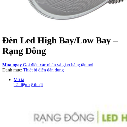
Đèn Led High Bay/Low Bay –
Rạng Đông
Mua ngay
Gọi điện xác nhận và giao hàng tận nơi
Danh mục:
Thiết bị điện dân dụng
Mô tả
Tài liệu kỹ thuật