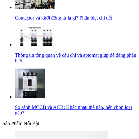
Contactor và khởi động từ là gì? Phân biệt chi tiết
Thông tin tổng quan về cầu chì và aptomat giúp dễ dàng phân
biệt
So sánh MCCB và ACB: Khác nhau thế nào, nên chọn loại
nào?
Sản Phẩm Nổi Bật