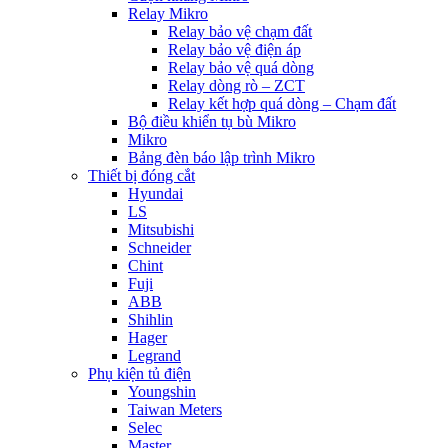
Relay Mikro
Relay bảo vệ chạm đất
Relay bảo vệ điện áp
Relay bảo vệ quá dòng
Relay dòng rò – ZCT
Relay kết hợp quá dòng – Chạm đất
Bộ điều khiển tụ bù Mikro
Mikro
Bảng đèn báo lập trình Mikro
Thiết bị đóng cắt
Hyundai
LS
Mitsubishi
Schneider
Chint
Fuji
ABB
Shihlin
Hager
Legrand
Phụ kiện tủ điện
Youngshin
Taiwan Meters
Selec
Master