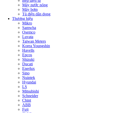
Bếp điện từ
Máy nước nóng
Máy bơm
Tủ điện dân dụng
Thương hiệu
Mikro
Samwha
Osemco
Luvata
Taiwan Meters
Korea Youngshin
Havells
Epcos
Shizuki
Ducati
Enerlux
Sino
Nuintek
Hyundai
LS
Mitsubishi
Schneider
Chint
ABB
Fuji