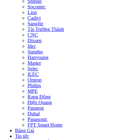
Shihlin
Socomec
Lion
Cadivi
SangJin
Tài Trường Thành
CNC
Dixsen
Idec
Sungho
Hanyoung
Master
Selec
ILEC
Omron
Philips
MPE
Rạng Đông
Điện Quang
Paragon
Duhal
Panasonic
FPT Smart Home
Bảng Giá
Tin tức