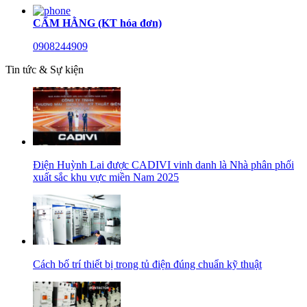
CẨM HẰNG (KT hóa đơn)
0908244909
Tin tức & Sự kiện
Điện Huỳnh Lai được CADIVI vinh danh là Nhà phân phối
xuất sắc khu vực miền Nam 2025
Cách bố trí thiết bị trong tủ điện đúng chuẩn kỹ thuật