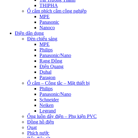
THIPHA
Ổ cắm phích cắm công nghiệp
MPE
Panasonic
Nanoco
Điện dân dụng
Đèn chiếu sáng
MPE
Philips
Panasonic/Nano
Rạng Đông
Điện Quang
Duhal
Paragon
Ổ cắm – Công tắc – Mặt thiết bị
Philips
Panasonic/Nano
Schneider
Neiken
Legrand
Ống luồn dây điện – Phụ kiện PVC
Đồng hồ điện
Quạt
Phích nước