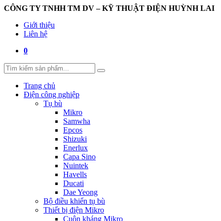
CÔNG TY TNHH TM DV – KỸ THUẬT ĐIỆN HUỲNH LAI
Giới thiệu
Liên hệ
0
Trang chủ
Điện công nghiệp
Tụ bù
Mikro
Samwha
Epcos
Shizuki
Enerlux
Capa Sino
Nuintek
Havells
Ducati
Dae Yeong
Bộ điều khiển tụ bù
Thiết bị điện Mikro
Cuộn kháng Mikro