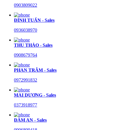
0903809022
ĐÌNH TUẤN - Sales
0936038970
THU THẢO - Sales
0908679764
PHAN TRÂM - Sales
0972991832
MAI DƯƠNG - Sales
0373918977
ĐÀM AN - Sales
0906809418