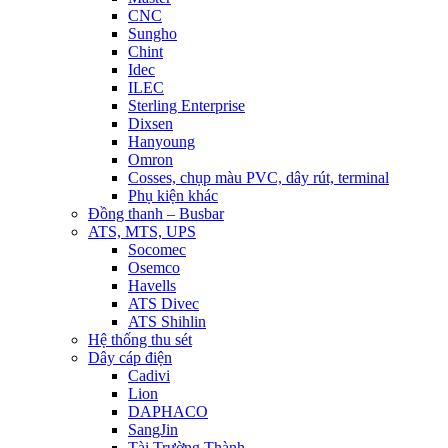
CNC
Sungho
Chint
Idec
ILEC
Sterling Enterprise
Dixsen
Hanyoung
Omron
Cosses, chụp màu PVC, dây rút, terminal
Phụ kiện khác
Đồng thanh – Busbar
ATS, MTS, UPS
Socomec
Osemco
Havells
ATS Divec
ATS Shihlin
Hệ thống thu sét
Dây cáp điện
Cadivi
Lion
DAPHACO
SangJin
Tài Trường Thành