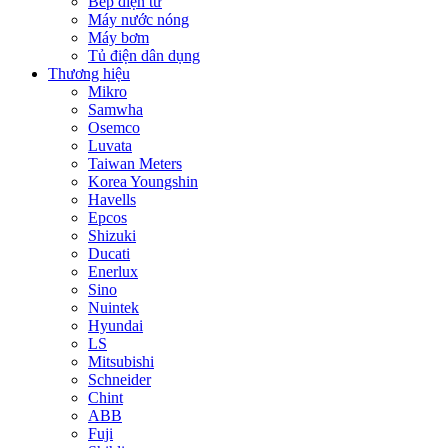
Bếp điện từ
Máy nước nóng
Máy bơm
Tủ điện dân dụng
Thương hiệu
Mikro
Samwha
Osemco
Luvata
Taiwan Meters
Korea Youngshin
Havells
Epcos
Shizuki
Ducati
Enerlux
Sino
Nuintek
Hyundai
LS
Mitsubishi
Schneider
Chint
ABB
Fuji