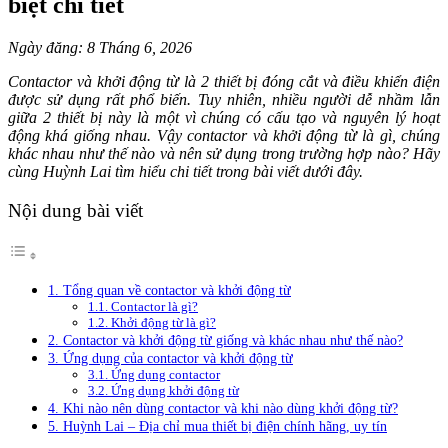
biệt chi tiết
Ngày đăng: 8 Tháng 6, 2026
Contactor và khởi động từ là 2 thiết bị đóng cắt và điều khiển điện
được sử dụng rất phổ biến. Tuy nhiên, nhiều người dễ nhầm lẫn
giữa 2 thiết bị này là một vì chúng có cấu tạo và nguyên lý hoạt
động khá giống nhau. Vậy contactor và khởi động từ là gì, chúng
khác nhau như thế nào và nên sử dụng trong trường hợp nào? Hãy
cùng Huỳnh Lai tìm hiểu chi tiết trong bài viết dưới đây.
Nội dung bài viết
1. Tổng quan về contactor và khởi động từ
1.1. Contactor là gì?
1.2. Khởi động từ là gì?
2. Contactor và khởi động từ giống và khác nhau như thế nào?
3. Ứng dụng của contactor và khởi động từ
3.1. Ứng dụng contactor
3.2. Ứng dụng khởi động từ
4. Khi nào nên dùng contactor và khi nào dùng khởi động từ?
5. Huỳnh Lai – Địa chỉ mua thiết bị điện chính hãng, uy tín