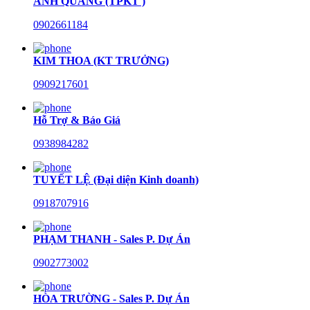
ANH QUANG (TPKT )
0902661184
KIM THOA (KT TRƯỞNG)
0909217601
Hỗ Trợ & Báo Giá
0938984282
TUYẾT LỆ (Đại diện Kinh doanh)
0918707916
PHẠM THANH - Sales P. Dự Án
0902773002
HÒA TRƯỜNG - Sales P. Dự Án