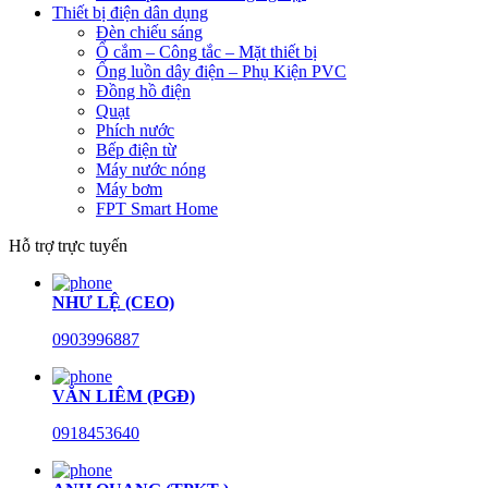
Thiết bị điện dân dụng
Đèn chiếu sáng
Ổ cắm – Công tắc – Mặt thiết bị
Ống luồn dây điện – Phụ Kiện PVC
Đồng hồ điện
Quạt
Phích nước
Bếp điện từ
Máy nước nóng
Máy bơm
FPT Smart Home
Hỗ trợ trực tuyến
NHƯ LỆ (CEO)
0903996887
VĂN LIÊM (PGĐ)
0918453640