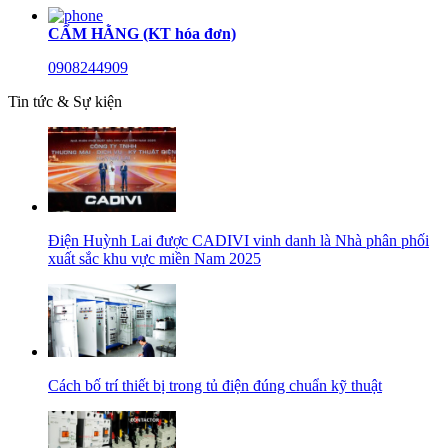
CẨM HẰNG (KT hóa đơn)
0908244909
Tin tức & Sự kiện
Điện Huỳnh Lai được CADIVI vinh danh là Nhà phân phối
xuất sắc khu vực miền Nam 2025
Cách bố trí thiết bị trong tủ điện đúng chuẩn kỹ thuật