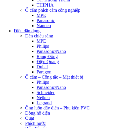
THIPHA
Ổ cắm phích cắm công nghiệp
MPE
Panasonic
Nanoco
Điện dân dụng
Đèn chiếu sáng
MPE
Philips
Panasonic/Nano
Rạng Đông
Điện Quang
Duhal
Paragon
Ổ cắm – Công tắc – Mặt thiết bị
Philips
Panasonic/Nano
Schneider
Neiken
Legrand
Ống luồn dây điện – Phụ kiện PVC
Đồng hồ điện
Quạt
Phích nước