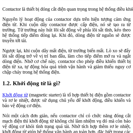
Contactor là thiết bị đóng cắt điện quan trọng trong hệ thống điều khi
Nguyên lý hoạt động của contactor dựa trên hiện tượng cảm ứng
điện từ. Khi cuộn dây contactor được cấp điện, nó sẽ tạo ra từ
trường. Từ trường này hút lõi sắt động về phía lõi sắt tĩnh, kéo theo
hệ thống tiếp điểm đóng lại. Khi đó, dòng điện từ nguồn sẽ được
truyền tới tải.
Ngược lại, khi cuộn dây mất điện, từ trường biến mất. Lò xo sẽ đẩy
lõi sắt động trở về vị trí ban đầu, làm cho tiếp điểm mở ra và ngắt
dòng điện. Nhờ cơ chế này, contactor cho phép điều khiển thiết bị
điện từ xa, tự động hóa quá trình vận hành và giảm thiểu nguy cơ
chập cháy trong hệ thống điện.
1.2. Khởi động từ là gì?
Khởi động từ
(magnetic starter) là tổ hợp thiết bị điện gồm contactor
và rơ le nhiệt, được sử dụng chủ yếu để khởi động, điều khiển và
bảo vệ động cơ điện.
Nói một cách đơn giản, nếu contactor chỉ có chức năng đóng cắt
mạch điện thì khởi động từ không chỉ làm nhiệm vụ đó mà còn bảo
vệ động cơ khỏi tình trạng quá tải. Nhờ tích hợp thêm rơ le nhiệt,
khởi động từ giúp hệ thống vận hành an toàn hơn, đặc biệt trong các