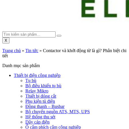
X
Trang chủ
»
Tin tức
»
Contactor và khởi động từ là gì? Phân biệt chi
tiết
Danh mục sản phẩm
Thiết bị điện công nghiệp
Tụ bù
Bộ điều khiển tụ bù
Relay Mikro
Thiết bị đóng cắt
Phụ kiện tủ điện
Đồng thanh – Busbar
Bộ chuyển nguồn ATS, MTS, UPS
Hệ thống thu sét
Dây cáp điện
Ổ cắm phích cắm công nghiệp