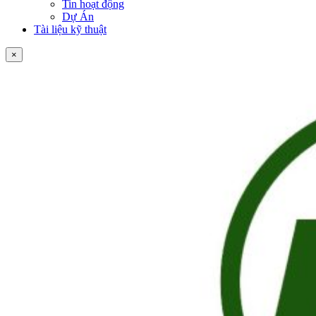
Tin hoạt động
Dự Án
Tài liệu kỹ thuật
×