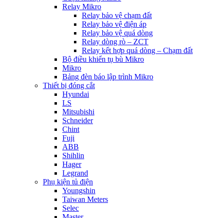
Relay Mikro
Relay bảo vệ chạm đất
Relay bảo vệ điện áp
Relay bảo vệ quá dòng
Relay dòng rò – ZCT
Relay kết hợp quá dòng – Chạm đất
Bộ điều khiển tụ bù Mikro
Mikro
Bảng đèn báo lập trình Mikro
Thiết bị đóng cắt
Hyundai
LS
Mitsubishi
Schneider
Chint
Fuji
ABB
Shihlin
Hager
Legrand
Phụ kiện tủ điện
Youngshin
Taiwan Meters
Selec
Master