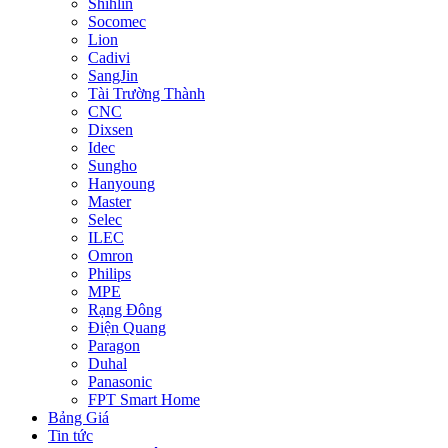
Shihlin
Socomec
Lion
Cadivi
SangJin
Tài Trường Thành
CNC
Dixsen
Idec
Sungho
Hanyoung
Master
Selec
ILEC
Omron
Philips
MPE
Rạng Đông
Điện Quang
Paragon
Duhal
Panasonic
FPT Smart Home
Bảng Giá
Tin tức