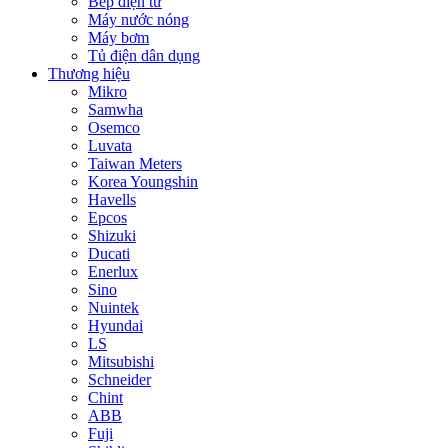
Bếp điện từ
Máy nước nóng
Máy bơm
Tủ điện dân dụng
Thương hiệu
Mikro
Samwha
Osemco
Luvata
Taiwan Meters
Korea Youngshin
Havells
Epcos
Shizuki
Ducati
Enerlux
Sino
Nuintek
Hyundai
LS
Mitsubishi
Schneider
Chint
ABB
Fuji