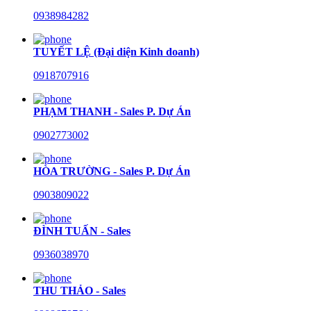
0938984282
TUYẾT LỆ (Đại diện Kinh doanh)
0918707916
PHẠM THANH - Sales P. Dự Án
0902773002
HÒA TRƯỜNG - Sales P. Dự Án
0903809022
ĐÌNH TUẤN - Sales
0936038970
THU THẢO - Sales