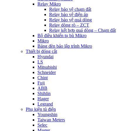
Relay Mikro
Relay bảo vệ chạm đất
Relay bảo vệ điện áp
Relay bảo vệ quá dòng
Relay dòng rò – ZCT
Relay kết hợp quá dòng – Chạm đất
Bộ điều khiển tụ bù Mikro
Mikro
Bảng đèn báo lập trình Mikro
Thiết bị đóng cắt
Hyundai
LS
Mitsubishi
Schneider
Chint
Fuji
ABB
Shihlin
Hager
Legrand
Phụ kiện tủ điện
Youngshin
Taiwan Meters
Selec
Master