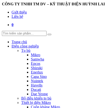
CÔNG TY TNHH TM DV – KỸ THUẬT ĐIỆN HUỲNH LAI
Giới thiệu
Liên hệ
0
Trang chủ
Điện công nghiệp
Tụ bù
Mikro
Samwha
Epcos
Shizuki
Enerlux
Capa Sino
Nuintek
Havells
Ducati
Dae Yeong
Bộ điều khiển tụ bù
Thiết bị điện Mikro
Cuộn kháng Mikro