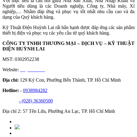
Với mục tiêu là cầu nối giữa Nhà Sản Xuất, Nhà Nhập Khẩu và
Người tiêu dùng là các Doanh nghiệp, Công ty, Nhà máy, Xí
nghiệp,… Nhằm đáp ứng và phục vụ tốt nhất nhu cầu cao và đa
dạng của Quý khách hàng.
Kỹ Thuật Điện Huỳnh Lai rất hân hạnh được đáp ứng các sản phẩm
thiết bị điện và phục vụ các yêu cầu từ quý khách hàng.
CÔNG TY TNHH THƯƠNG MẠI – DỊCH VỤ – KỸ THUẬT
ĐIỆN HUỲNH LAI
MST: 0302952238
Website:
huynhlai.vn
Địa chỉ:
129 Ký Con, Phường Bến Thành, TP. Hồ Chí Minh
Hotline:
-
0938984282
- (028) 36360500
Địa chỉ 2: 57 Tên Lửa, Phường An Lạc, TP. Hồ Chí Minh