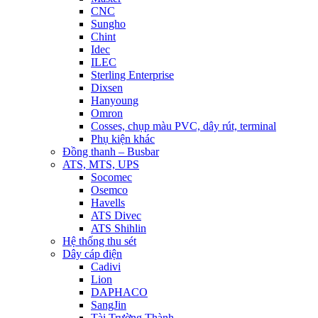
CNC
Sungho
Chint
Idec
ILEC
Sterling Enterprise
Dixsen
Hanyoung
Omron
Cosses, chụp màu PVC, dây rút, terminal
Phụ kiện khác
Đồng thanh – Busbar
ATS, MTS, UPS
Socomec
Osemco
Havells
ATS Divec
ATS Shihlin
Hệ thống thu sét
Dây cáp điện
Cadivi
Lion
DAPHACO
SangJin
Tài Trường Thành