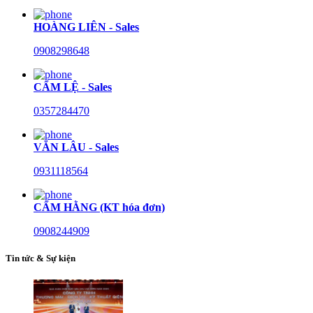
HOÀNG LIÊN - Sales
0908298648
CẨM LỆ - Sales
0357284470
VĂN LÂU - Sales
0931118564
CẨM HẰNG (KT hóa đơn)
0908244909
Tin tức & Sự kiện