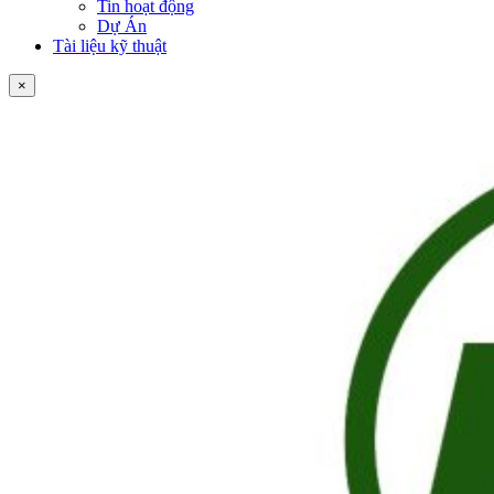
Tin hoạt động
Dự Án
Tài liệu kỹ thuật
×