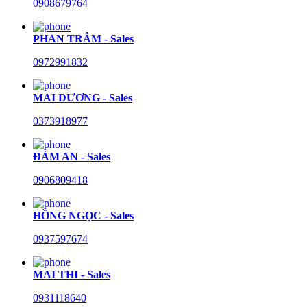
0908679764
PHAN TRÂM - Sales
0972991832
MAI DƯƠNG - Sales
0373918977
ĐÀM AN - Sales
0906809418
HỒNG NGỌC - Sales
0937597674
MAI THI - Sales
0931118640