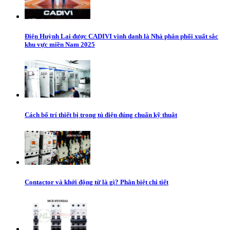
Điện Huỳnh Lai được CADIVI vinh danh là Nhà phân phối xuất sắc
khu vực miền Nam 2025
Cách bố trí thiết bị trong tủ điện đúng chuẩn kỹ thuật
Contactor và khởi động từ là gì? Phân biệt chi tiết