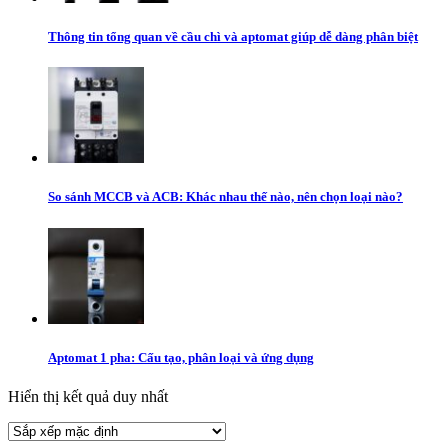
Thông tin tổng quan về cầu chì và aptomat giúp dễ dàng phân biệt
So sánh MCCB và ACB: Khác nhau thế nào, nên chọn loại nào?
Aptomat 1 pha: Cấu tạo, phân loại và ứng dụng
Hiển thị kết quả duy nhất