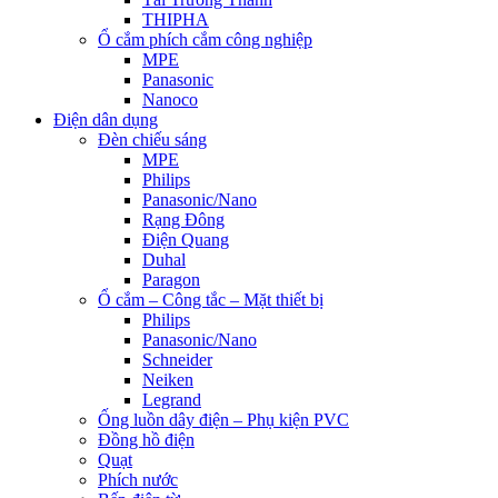
THIPHA
Ổ cắm phích cắm công nghiệp
MPE
Panasonic
Nanoco
Điện dân dụng
Đèn chiếu sáng
MPE
Philips
Panasonic/Nano
Rạng Đông
Điện Quang
Duhal
Paragon
Ổ cắm – Công tắc – Mặt thiết bị
Philips
Panasonic/Nano
Schneider
Neiken
Legrand
Ống luồn dây điện – Phụ kiện PVC
Đồng hồ điện
Quạt
Phích nước