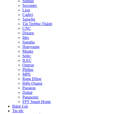
Shihlin
Socomec
Lion
Cadivi
SangJin
Tài Trường Thành
CNC
Dixsen
Idec
Sungho
Hanyoung
Master
Selec
ILEC
Omron
Philips
MPE
Rạng Đông
Điện Quang
Paragon
Duhal
Panasonic
FPT Smart Home
Bảng Giá
Tin tức