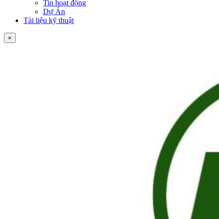
Tin hoạt động
Dự Án
Tài liệu kỹ thuật
×