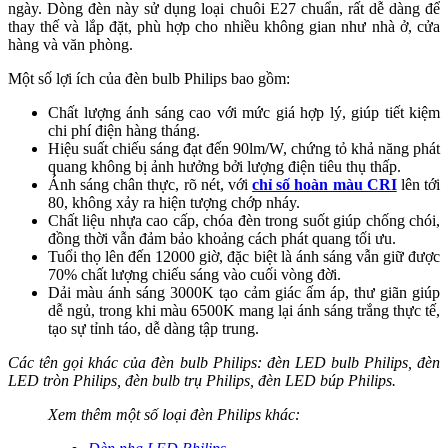
ngày. Dòng đèn này sử dụng loại chuôi E27 chuẩn, rất dễ dàng để
thay thế và lắp đặt, phù hợp cho nhiều không gian như nhà ở, cửa
hàng và văn phòng.
Một số lợi ích của đèn bulb Philips bao gồm:
Chất lượng ánh sáng cao với mức giá hợp lý, giúp tiết kiệm
chi phí điện hàng tháng.
Hiệu suất chiếu sáng đạt đến 90lm/W, chứng tỏ khả năng phát
quang không bị ảnh hưởng bởi lượng điện tiêu thụ thấp.
Ánh sáng chân thực, rõ nét, với
chỉ số hoàn màu CRI
lên tới
80, không xảy ra hiện tượng chớp nháy.
Chất liệu nhựa cao cấp, chóa đèn trong suốt giúp chống chói,
đồng thời vẫn đảm bảo khoảng cách phát quang tối ưu.
Tuổi thọ lên đến 12000 giờ, đặc biệt là ánh sáng vẫn giữ được
70% chất lượng chiếu sáng vào cuối vòng đời.
Dải màu ánh sáng 3000K tạo cảm giác ấm áp, thư giãn giúp
dễ ngủ, trong khi màu 6500K mang lại ánh sáng trắng thực tế,
tạo sự tỉnh táo, dễ dàng tập trung.
Các tên gọi khác của đèn bulb Philips: đèn LED bulb Philips, đèn
LED tròn Philips, đèn bulb trụ Philips, đèn LED búp Philips.
Xem thêm một số loại đèn Philips khác: