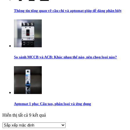
Thông tin tổng quan về cầu chì và aptomat giúp dễ dàng phân biệt
So sánh MCCB và ACB: Khác nhau thế nào, nên chọn loại nào?
Aptomat 1 pha: Cấu tạo, phân loại và ứng dụng
Hiển thị tất cả 9 kết quả