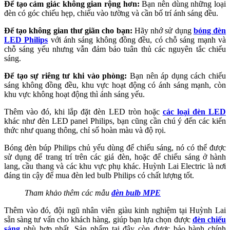
Để tạo cảm giác không gian rộng hơn:
Bạn nên dùng những loại
đèn có góc chiếu hẹp, chiếu vào tường và cần bố trí ánh sáng đều.
Để tạo không gian thư giãn cho bạn:
Hãy nhớ sử dụng
bóng đèn
LED Philips
với ánh sáng không đồng đều, có chỗ sáng mạnh và
chỗ sáng yếu nhưng vẫn đảm bảo tuân thủ các nguyên tắc chiếu
sáng.
Để tạo sự riêng tư khi vào phòng:
Bạn nên áp dụng cách chiếu
sáng không đồng đều, khu vực hoạt động có ánh sáng mạnh, còn
khu vực không hoạt động thì ánh sáng yếu.
Thêm vào đó, khi lắp đặt đèn LED tròn hoặc
các loại đèn LED
khác như đèn LED panel Philips, bạn cũng cần chú ý đến các kiến
thức như quang thông, chỉ số hoàn màu và độ rọi.
Bóng đèn búp Philips chủ yếu dùng để chiếu sáng, nó có thể được
sử dụng để trang trí trên các giá đèn, hoặc để chiếu sáng ở hành
lang, cầu thang và các khu vực phụ khác.
Huỳnh Lai Electric là nơi
đáng tin cậy để mua đèn led bulb Philips có chất lượng tốt.
Tham khảo thêm các mẫu
đèn bulb MPE
Thêm vào đó, đội ngũ nhân viên giàu kinh nghiệm tại Huỳnh Lai
sẵn sàng tư vấn cho khách hàng, giúp bạn lựa chọn được
đèn chiếu
sáng
phù hợp nhất. Sản phẩm tại đây còn được bảo hành chính