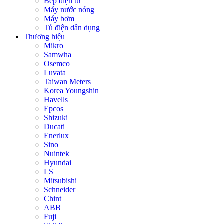
Bếp điện từ
Máy nước nóng
Máy bơm
Tủ điện dân dụng
Thương hiệu
Mikro
Samwha
Osemco
Luvata
Taiwan Meters
Korea Youngshin
Havells
Epcos
Shizuki
Ducati
Enerlux
Sino
Nuintek
Hyundai
LS
Mitsubishi
Schneider
Chint
ABB
Fuji