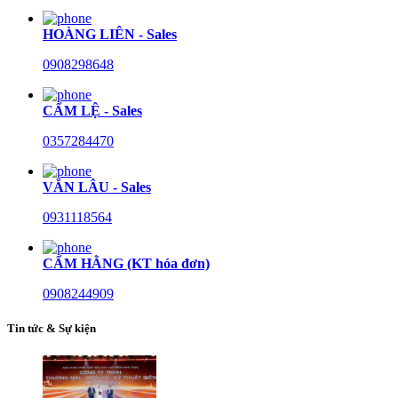
HOÀNG LIÊN - Sales
0908298648
CẨM LỆ - Sales
0357284470
VĂN LÂU - Sales
0931118564
CẨM HẰNG (KT hóa đơn)
0908244909
Tin tức & Sự kiện