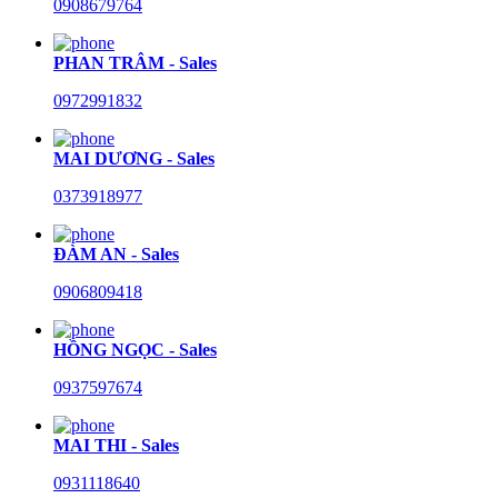
0908679764
PHAN TRÂM - Sales
0972991832
MAI DƯƠNG - Sales
0373918977
ĐÀM AN - Sales
0906809418
HỒNG NGỌC - Sales
0937597674
MAI THI - Sales
0931118640