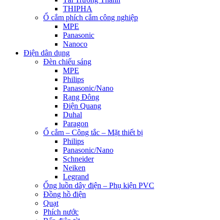
THIPHA
Ổ cắm phích cắm công nghiệp
MPE
Panasonic
Nanoco
Điện dân dụng
Đèn chiếu sáng
MPE
Philips
Panasonic/Nano
Rạng Đông
Điện Quang
Duhal
Paragon
Ổ cắm – Công tắc – Mặt thiết bị
Philips
Panasonic/Nano
Schneider
Neiken
Legrand
Ống luồn dây điện – Phụ kiện PVC
Đồng hồ điện
Quạt
Phích nước