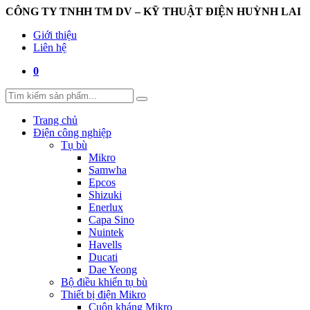
CÔNG TY TNHH TM DV – KỸ THUẬT ĐIỆN HUỲNH LAI
Giới thiệu
Liên hệ
0
Trang chủ
Điện công nghiệp
Tụ bù
Mikro
Samwha
Epcos
Shizuki
Enerlux
Capa Sino
Nuintek
Havells
Ducati
Dae Yeong
Bộ điều khiển tụ bù
Thiết bị điện Mikro
Cuộn kháng Mikro