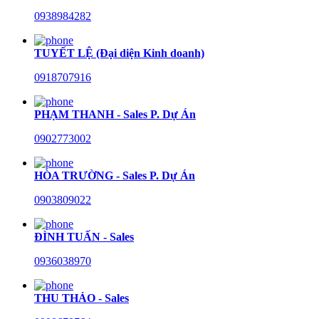
0938984282
TUYẾT LỆ (Đại diện Kinh doanh)
0918707916
PHẠM THANH - Sales P. Dự Án
0902773002
HÒA TRƯỜNG - Sales P. Dự Án
0903809022
ĐÌNH TUẤN - Sales
0936038970
THU THẢO - Sales