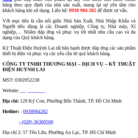
hãng theo quy định của nhà sản xuất, mang lại sự yên tâm cho
khách hàng khi sử dụng.
Liên hệ:
0938 984 282
để được tư vấn.
Với mục tiêu là cầu nối giữa Nhà Sản Xuất, Nhà Nhập Khẩu và
Người tiêu dùng là các Doanh nghiệp, Công ty, Nhà máy, Xí
nghiệp,… Nhằm đáp ứng và phục vụ tốt nhất nhu cầu cao và đa
dạng của Quý khách hàng.
Kỹ Thuật Điện Huỳnh Lai rất hân hạnh được đáp ứng các sản phẩm
thiết bị điện và phục vụ các yêu cầu từ quý khách hàng.
CÔNG TY TNHH THƯƠNG MẠI – DỊCH VỤ – KỸ THUẬT
ĐIỆN HUỲNH LAI
MST: 0302952238
Website:
huynhlai.vn
Địa chỉ:
129 Ký Con, Phường Bến Thành, TP. Hồ Chí Minh
Hotline:
-
0938984282
- (028) 36360500
Địa chỉ 2: 57 Tên Lửa, Phường An Lạc, TP. Hồ Chí Minh