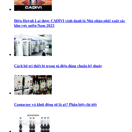
Điện Huỳnh Lai được CADIVI vinh danh là Nhà phân phối xuất sắc
khu vực miền Nam 2025
Cách bố trí thiết bị trong tủ điện đúng chuẩn kỹ thuật
Contactor và khởi động từ là gì? Phân biệt chi tiết