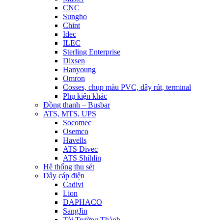
CNC
Sungho
Chint
Idec
ILEC
Sterling Enterprise
Dixsen
Hanyoung
Omron
Cosses, chụp màu PVC, dây rút, terminal
Phụ kiện khác
Đồng thanh – Busbar
ATS, MTS, UPS
Socomec
Osemco
Havells
ATS Divec
ATS Shihlin
Hệ thống thu sét
Dây cáp điện
Cadivi
Lion
DAPHACO
SangJin
Tài Trường Thành