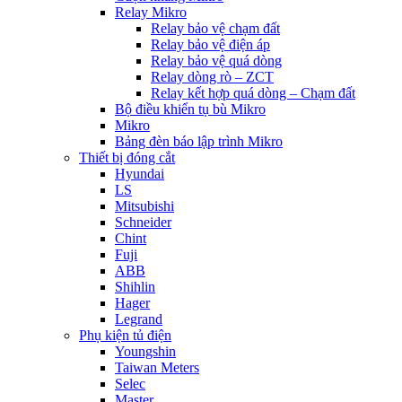
Relay Mikro
Relay bảo vệ chạm đất
Relay bảo vệ điện áp
Relay bảo vệ quá dòng
Relay dòng rò – ZCT
Relay kết hợp quá dòng – Chạm đất
Bộ điều khiển tụ bù Mikro
Mikro
Bảng đèn báo lập trình Mikro
Thiết bị đóng cắt
Hyundai
LS
Mitsubishi
Schneider
Chint
Fuji
ABB
Shihlin
Hager
Legrand
Phụ kiện tủ điện
Youngshin
Taiwan Meters
Selec
Master