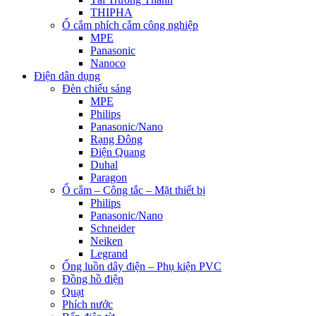
THIPHA
Ổ cắm phích cắm công nghiệp
MPE
Panasonic
Nanoco
Điện dân dụng
Đèn chiếu sáng
MPE
Philips
Panasonic/Nano
Rạng Đông
Điện Quang
Duhal
Paragon
Ổ cắm – Công tắc – Mặt thiết bị
Philips
Panasonic/Nano
Schneider
Neiken
Legrand
Ống luồn dây điện – Phụ kiện PVC
Đồng hồ điện
Quạt
Phích nước