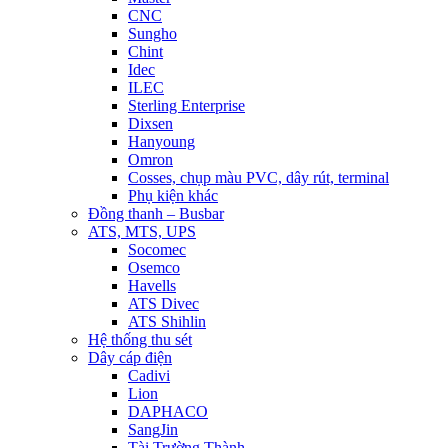
CNC
Sungho
Chint
Idec
ILEC
Sterling Enterprise
Dixsen
Hanyoung
Omron
Cosses, chụp màu PVC, dây rút, terminal
Phụ kiện khác
Đồng thanh – Busbar
ATS, MTS, UPS
Socomec
Osemco
Havells
ATS Divec
ATS Shihlin
Hệ thống thu sét
Dây cáp điện
Cadivi
Lion
DAPHACO
SangJin
Tài Trường Thành