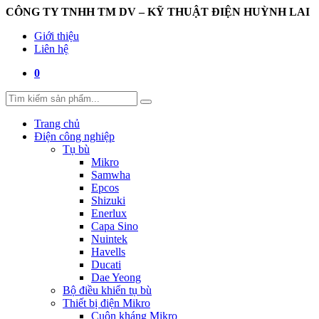
CÔNG TY TNHH TM DV – KỸ THUẬT ĐIỆN HUỲNH LAI
Giới thiệu
Liên hệ
0
Trang chủ
Điện công nghiệp
Tụ bù
Mikro
Samwha
Epcos
Shizuki
Enerlux
Capa Sino
Nuintek
Havells
Ducati
Dae Yeong
Bộ điều khiển tụ bù
Thiết bị điện Mikro
Cuộn kháng Mikro