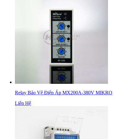
Relay Bảo Vệ Điện Áp MX200A-380V MIKRO
Liên Hệ