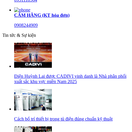
CẨM HẰNG (KT hóa đơn)
0908244909
Tin tức & Sự kiện
Điện Huỳnh Lai được CADIVI vinh danh là Nhà phân phối
xuất sắc khu vực miền Nam 2025
Cách bố trí thiết bị trong tủ điện đúng chuẩn kỹ thuật