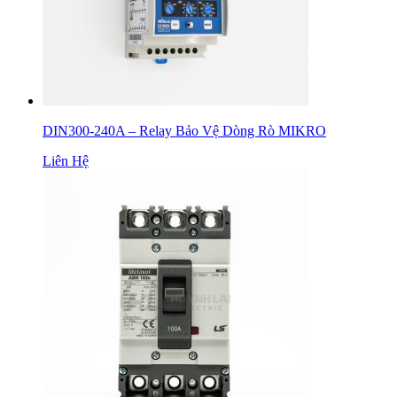
DIN300-240A – Relay Bảo Vệ Dòng Rò MIKRO
Liên Hệ