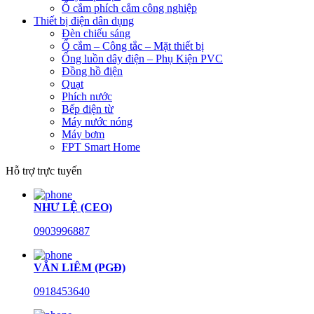
Ổ cắm phích cắm công nghiệp
Thiết bị điện dân dụng
Đèn chiếu sáng
Ổ cắm – Công tắc – Mặt thiết bị
Ống luồn dây điện – Phụ Kiện PVC
Đồng hồ điện
Quạt
Phích nước
Bếp điện từ
Máy nước nóng
Máy bơm
FPT Smart Home
Hỗ trợ trực tuyến
NHƯ LỆ (CEO)
0903996887
VĂN LIÊM (PGĐ)
0918453640