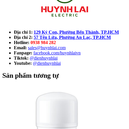
Địa chỉ 1:
129 Ký Con, Phường Bến Thành, TP.HCM
Địa chỉ 2:
57 Tên Lửa, Phường An Lạc, TP.HCM
Hotline:
0938 984 282
Email:
sales@huynhlai.com
Fanpage:
facebook.com/huynhlaivn
Tiktok:
@dienhuynhlai
Youtube:
@dienhuynhlai
Sản phẩm tương tự