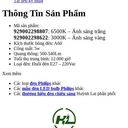
Tài liệu kỹ thuật
Thông Tin Sản Phẩm
Mã sản phẩm:
929002298807
: 6500K – Ánh sáng trắng
929002298622
: 3000K – Ánh sáng vàng
Kích thước bóng đèn: A60
Công suất: 5w
Quang thông: 500-540Lm
Tuổi thọ trung bình: 12.000 giờ
Loại đèn: Đuôi đèn E27 – 220Vac
Xem thêm
Các loại
đèn Philips
khác
Các
mẫu đèn LED bulb Philips
khác
Các
thương hiệu đèn chiếu sáng
Huỳnh Lai phân phối