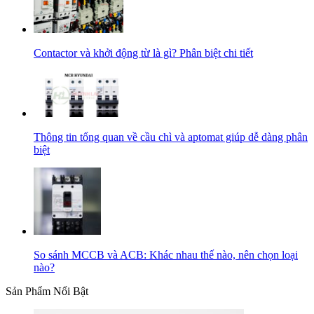
Contactor và khởi động từ là gì? Phân biệt chi tiết
Thông tin tổng quan về cầu chì và aptomat giúp dễ dàng phân
biệt
So sánh MCCB và ACB: Khác nhau thế nào, nên chọn loại
nào?
Sản Phẩm Nổi Bật