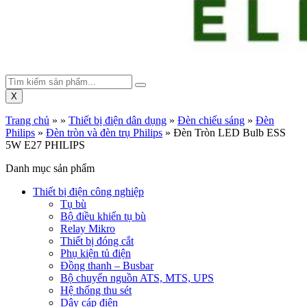
X
Trang chủ
»
»
Thiết bị điện dân dụng
»
Đèn chiếu sáng
»
Đèn
Philips
»
Đèn tròn và đèn trụ Philips
»
Đèn Tròn LED Bulb ESS
5W E27 PHILIPS
Danh mục sản phẩm
Thiết bị điện công nghiệp
Tụ bù
Bộ điều khiển tụ bù
Relay Mikro
Thiết bị đóng cắt
Phụ kiện tủ điện
Đồng thanh – Busbar
Bộ chuyển nguồn ATS, MTS, UPS
Hệ thống thu sét
Dây cáp điện