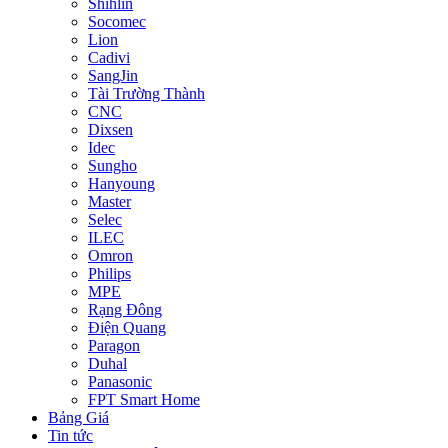
Shihlin
Socomec
Lion
Cadivi
SangJin
Tài Trường Thành
CNC
Dixsen
Idec
Sungho
Hanyoung
Master
Selec
ILEC
Omron
Philips
MPE
Rạng Đông
Điện Quang
Paragon
Duhal
Panasonic
FPT Smart Home
Bảng Giá
Tin tức