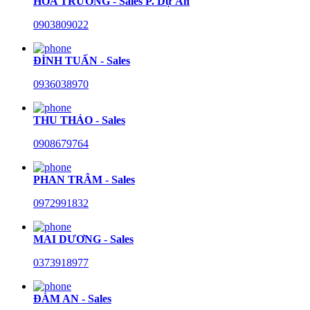
HÒA TRƯỜNG - Sales P. Dự Án
0903809022
ĐÌNH TUẤN - Sales
0936038970
THU THẢO - Sales
0908679764
PHAN TRÂM - Sales
0972991832
MAI DƯƠNG - Sales
0373918977
ĐÀM AN - Sales