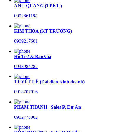
ANH QUANG (TPKT )
0902661184
KIM THOA (KT TRƯỞNG)
0909217601
Hỗ Trợ & Báo Giá
0938984282
TUYẾT LỆ (Đại diện Kinh doanh)
0918707916
PHẠM THANH - Sales P. Dự Án
0902773002