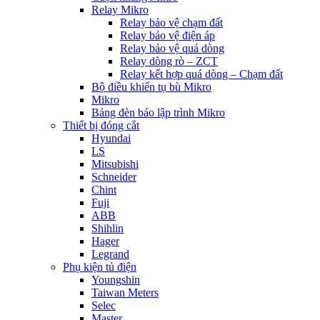
Relay Mikro
Relay bảo vệ chạm đất
Relay bảo vệ điện áp
Relay bảo vệ quá dòng
Relay dòng rò – ZCT
Relay kết hợp quá dòng – Chạm đất
Bộ điều khiển tụ bù Mikro
Mikro
Bảng đèn báo lập trình Mikro
Thiết bị đóng cắt
Hyundai
LS
Mitsubishi
Schneider
Chint
Fuji
ABB
Shihlin
Hager
Legrand
Phụ kiện tủ điện
Youngshin
Taiwan Meters
Selec
Master