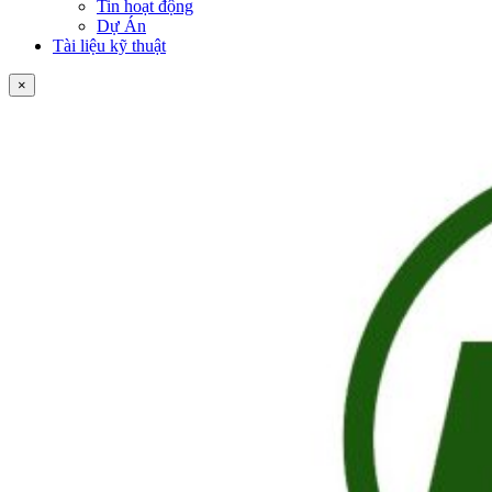
Tin hoạt động
Dự Án
Tài liệu kỹ thuật
×