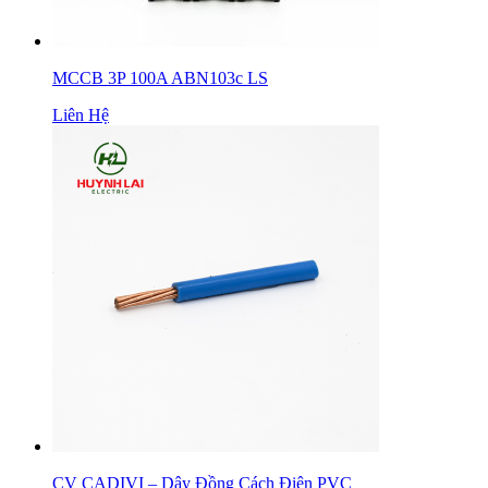
MCCB 3P 100A ABN103c LS
Liên Hệ
CV CADIVI – Dây Đồng Cách Điện PVC