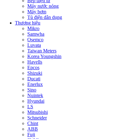
Bếp điện từ
Máy nước nóng
Máy bơm
Tủ điện dân dụng
Thương hiệu
Mikro
Samwha
Osemco
Luvata
Taiwan Meters
Korea Youngshin
Havells
Epcos
Shizuki
Ducati
Enerlux
Sino
Nuintek
Hyundai
LS
Mitsubishi
Schneider
Chint
ABB
Fuji