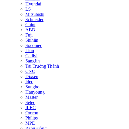
Hyundai
LS
Mitsubishi
Schneider
Chint
ABB
Fuji
Shihlin
Socomec
Lion
Cadivi
SangJin
Tài Trường Thành
CNC
Dixsen
Idec
Sungho
Hanyoung
Master
Selec
ILEC
Omron
Philips
MPE
Rạng Đông