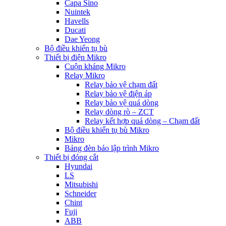
Capa Sino
Nuintek
Havells
Ducati
Dae Yeong
Bộ điều khiển tụ bù
Thiết bị điện Mikro
Cuộn kháng Mikro
Relay Mikro
Relay bảo vệ chạm đất
Relay bảo vệ điện áp
Relay bảo vệ quá dòng
Relay dòng rò – ZCT
Relay kết hợp quá dòng – Chạm đất
Bộ điều khiển tụ bù Mikro
Mikro
Bảng đèn báo lập trình Mikro
Thiết bị đóng cắt
Hyundai
LS
Mitsubishi
Schneider
Chint
Fuji
ABB