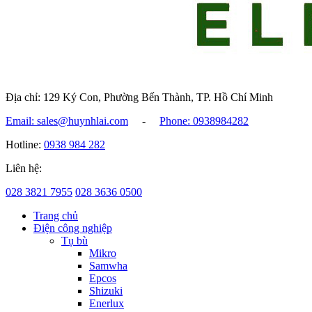
Địa chỉ: 129 Ký Con, Phường Bến Thành, TP. Hồ Chí Minh
Email: sales@huynhlai.com
-
Phone: 0938984282
Hotline:
0938 984 282
Liên hệ:
028 3821 7955
028 3636 0500
Trang chủ
Điện công nghiệp
Tụ bù
Mikro
Samwha
Epcos
Shizuki
Enerlux