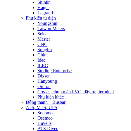
Shihlin
Hager
Legrand
Phụ kiện tủ điện
Youngshin
Taiwan Meters
Selec
Master
CNC
Sungho
Chint
Idec
ILEC
Sterling Enterprise
Dixsen
Hanyoung
Omron
Cosses, chụp màu PVC, dây rút, terminal
Phụ kiện khác
Đồng thanh – Busbar
ATS, MTS, UPS
Socomec
Osemco
Havells
ATS Divec