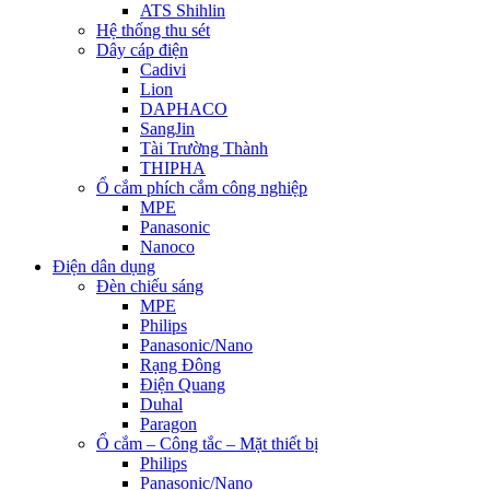
ATS Shihlin
Hệ thống thu sét
Dây cáp điện
Cadivi
Lion
DAPHACO
SangJin
Tài Trường Thành
THIPHA
Ổ cắm phích cắm công nghiệp
MPE
Panasonic
Nanoco
Điện dân dụng
Đèn chiếu sáng
MPE
Philips
Panasonic/Nano
Rạng Đông
Điện Quang
Duhal
Paragon
Ổ cắm – Công tắc – Mặt thiết bị
Philips
Panasonic/Nano