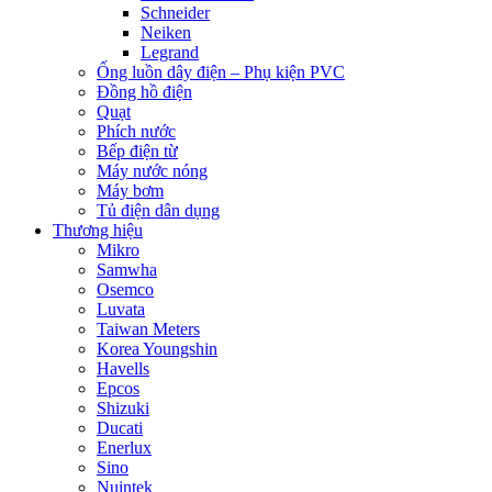
Schneider
Neiken
Legrand
Ống luồn dây điện – Phụ kiện PVC
Đồng hồ điện
Quạt
Phích nước
Bếp điện từ
Máy nước nóng
Máy bơm
Tủ điện dân dụng
Thương hiệu
Mikro
Samwha
Osemco
Luvata
Taiwan Meters
Korea Youngshin
Havells
Epcos
Shizuki
Ducati
Enerlux
Sino
Nuintek