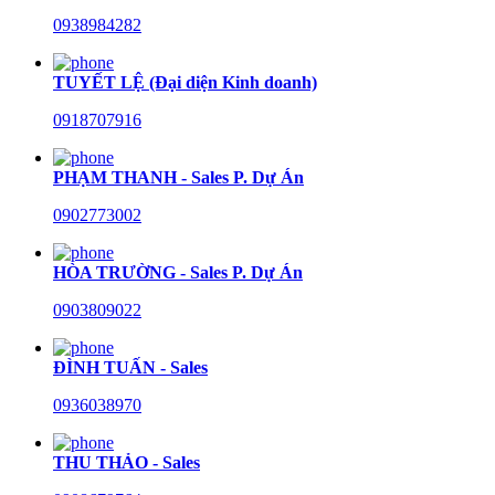
0938984282
TUYẾT LỆ (Đại diện Kinh doanh)
0918707916
PHẠM THANH - Sales P. Dự Án
0902773002
HÒA TRƯỜNG - Sales P. Dự Án
0903809022
ĐÌNH TUẤN - Sales
0936038970
THU THẢO - Sales