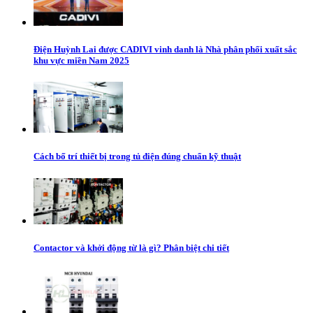
Điện Huỳnh Lai được CADIVI vinh danh là Nhà phân phối xuất sắc
khu vực miền Nam 2025
Cách bố trí thiết bị trong tủ điện đúng chuẩn kỹ thuật
Contactor và khởi động từ là gì? Phân biệt chi tiết