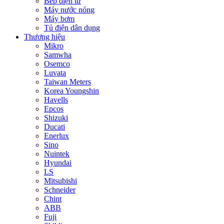
Bếp điện từ
Máy nước nóng
Máy bơm
Tủ điện dân dụng
Thương hiệu
Mikro
Samwha
Osemco
Luvata
Taiwan Meters
Korea Youngshin
Havells
Epcos
Shizuki
Ducati
Enerlux
Sino
Nuintek
Hyundai
LS
Mitsubishi
Schneider
Chint
ABB
Fuji