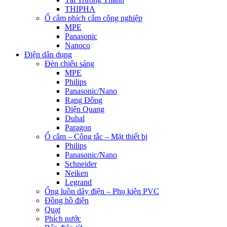
THIPHA
Ổ cắm phích cắm công nghiệp
MPE
Panasonic
Nanoco
Điện dân dụng
Đèn chiếu sáng
MPE
Philips
Panasonic/Nano
Rạng Đông
Điện Quang
Duhal
Paragon
Ổ cắm – Công tắc – Mặt thiết bị
Philips
Panasonic/Nano
Schneider
Neiken
Legrand
Ống luồn dây điện – Phụ kiện PVC
Đồng hồ điện
Quạt
Phích nước