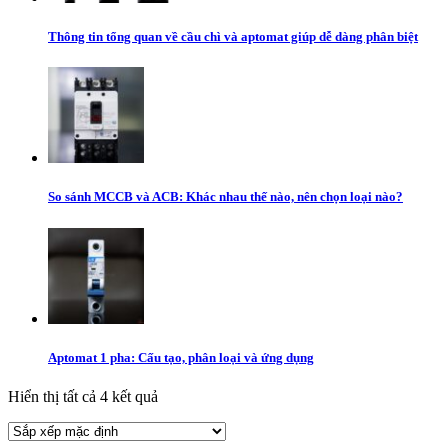
Thông tin tổng quan về cầu chì và aptomat giúp dễ dàng phân biệt
So sánh MCCB và ACB: Khác nhau thế nào, nên chọn loại nào?
Aptomat 1 pha: Cấu tạo, phân loại và ứng dụng
Hiển thị tất cả 4 kết quả