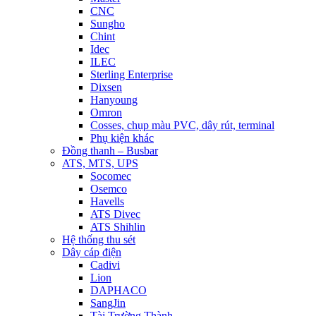
CNC
Sungho
Chint
Idec
ILEC
Sterling Enterprise
Dixsen
Hanyoung
Omron
Cosses, chụp màu PVC, dây rút, terminal
Phụ kiện khác
Đồng thanh – Busbar
ATS, MTS, UPS
Socomec
Osemco
Havells
ATS Divec
ATS Shihlin
Hệ thống thu sét
Dây cáp điện
Cadivi
Lion
DAPHACO
SangJin
Tài Trường Thành