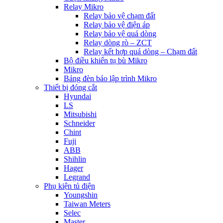
Relay Mikro
Relay bảo vệ chạm đất
Relay bảo vệ điện áp
Relay bảo vệ quá dòng
Relay dòng rò – ZCT
Relay kết hợp quá dòng – Chạm đất
Bộ điều khiển tụ bù Mikro
Mikro
Bảng đèn báo lập trình Mikro
Thiết bị đóng cắt
Hyundai
LS
Mitsubishi
Schneider
Chint
Fuji
ABB
Shihlin
Hager
Legrand
Phụ kiện tủ điện
Youngshin
Taiwan Meters
Selec
Master