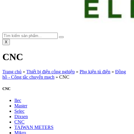
X
CNC
Trang chủ
»
Thiết bị điện công nghiệp
»
Phụ kiện tủ điện
»
Đồng
hồ - Công tắc chuyển mạch
»
CNC
CNC
Ilec
Master
Selec
Dixsen
CNC
TAIWAN METERS
Mikro