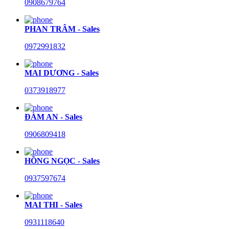
0908679764
PHAN TRÂM - Sales
0972991832
MAI DƯƠNG - Sales
0373918977
ĐÀM AN - Sales
0906809418
HỒNG NGỌC - Sales
0937597674
MAI THI - Sales
0931118640