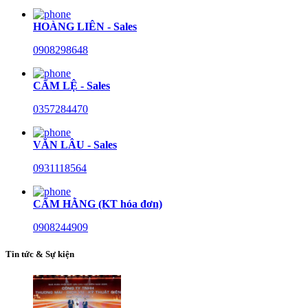
HOÀNG LIÊN - Sales
0908298648
CẨM LỆ - Sales
0357284470
VĂN LÂU - Sales
0931118564
CẨM HẰNG (KT hóa đơn)
0908244909
Tin tức & Sự kiện