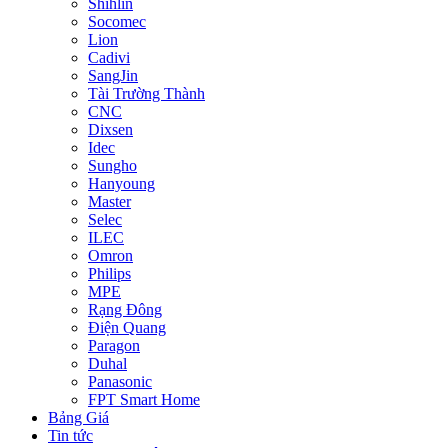
Shihlin
Socomec
Lion
Cadivi
SangJin
Tài Trường Thành
CNC
Dixsen
Idec
Sungho
Hanyoung
Master
Selec
ILEC
Omron
Philips
MPE
Rạng Đông
Điện Quang
Paragon
Duhal
Panasonic
FPT Smart Home
Bảng Giá
Tin tức