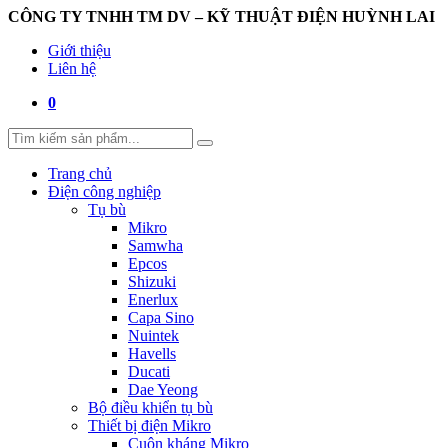
CÔNG TY TNHH TM DV – KỸ THUẬT ĐIỆN HUỲNH LAI
Giới thiệu
Liên hệ
0
Trang chủ
Điện công nghiệp
Tụ bù
Mikro
Samwha
Epcos
Shizuki
Enerlux
Capa Sino
Nuintek
Havells
Ducati
Dae Yeong
Bộ điều khiển tụ bù
Thiết bị điện Mikro
Cuộn kháng Mikro