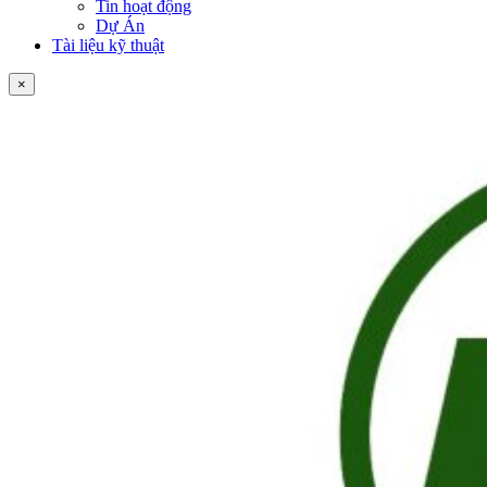
Tin hoạt động
Dự Án
Tài liệu kỹ thuật
×