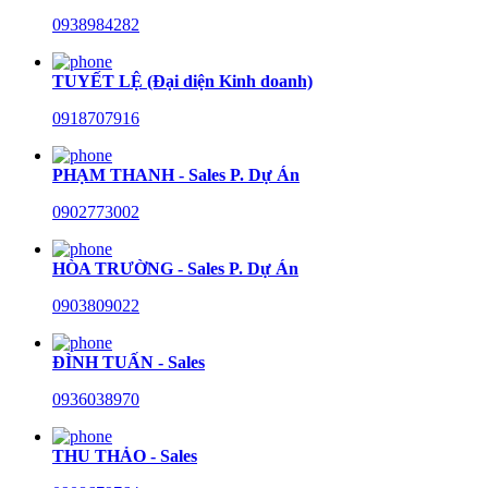
0938984282
TUYẾT LỆ (Đại diện Kinh doanh)
0918707916
PHẠM THANH - Sales P. Dự Án
0902773002
HÒA TRƯỜNG - Sales P. Dự Án
0903809022
ĐÌNH TUẤN - Sales
0936038970
THU THẢO - Sales