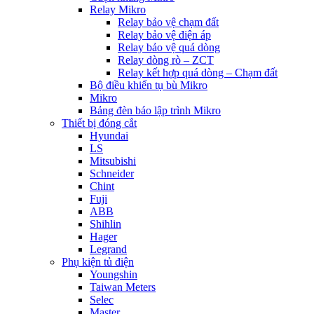
Relay Mikro
Relay bảo vệ chạm đất
Relay bảo vệ điện áp
Relay bảo vệ quá dòng
Relay dòng rò – ZCT
Relay kết hợp quá dòng – Chạm đất
Bộ điều khiển tụ bù Mikro
Mikro
Bảng đèn báo lập trình Mikro
Thiết bị đóng cắt
Hyundai
LS
Mitsubishi
Schneider
Chint
Fuji
ABB
Shihlin
Hager
Legrand
Phụ kiện tủ điện
Youngshin
Taiwan Meters
Selec
Master