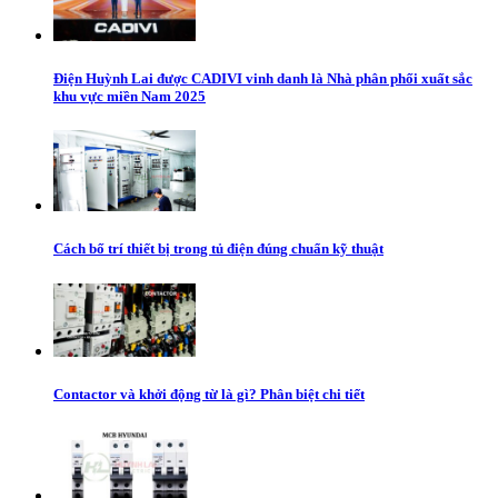
Điện Huỳnh Lai được CADIVI vinh danh là Nhà phân phối xuất sắc
khu vực miền Nam 2025
Cách bố trí thiết bị trong tủ điện đúng chuẩn kỹ thuật
Contactor và khởi động từ là gì? Phân biệt chi tiết