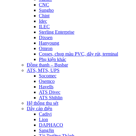
CNC
Sungho
Chint
Idec
ILEC
Sterling Enterprise
Dixsen
Hanyoung
Omron
Cosses, chụp màu PVC, dây rút, terminal
Phụ kiện khác
Đồng thanh – Busbar
ATS, MTS, UPS
Socomec
Osemco
Havells
ATS Divec
ATS Shihlin
Hệ thống thu sét
Dây cáp điện
Cadivi
Lion
DAPHACO
SangJin
Tài Trường Thành