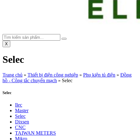
X
Selec
Trang chủ
»
Thiết bị điện công nghiệp
»
Phụ kiện tủ điện
»
Đồng
hồ - Công tắc chuyển mạch
»
Selec
Selec
Ilec
Master
Selec
Dixsen
CNC
TAIWAN METERS
Mikro