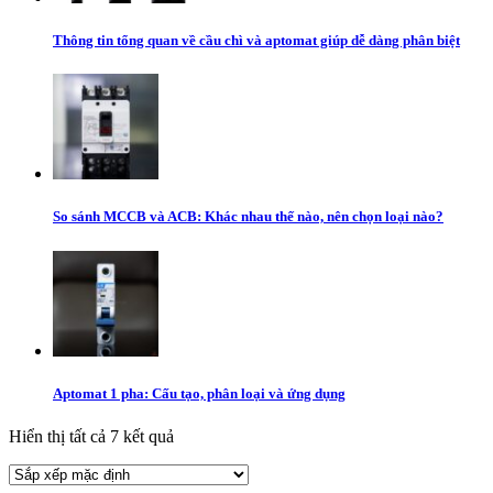
Thông tin tổng quan về cầu chì và aptomat giúp dễ dàng phân biệt
So sánh MCCB và ACB: Khác nhau thế nào, nên chọn loại nào?
Aptomat 1 pha: Cấu tạo, phân loại và ứng dụng
Hiển thị tất cả 7 kết quả