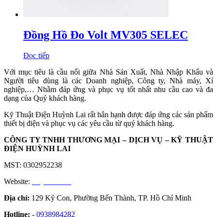
Đồng Hồ Đo Volt MV305 SELEC
Đọc tiếp
Với mục tiêu là cầu nối giữa Nhà Sản Xuất, Nhà Nhập Khẩu và
Người tiêu dùng là các Doanh nghiệp, Công ty, Nhà máy, Xí
nghiệp,… Nhằm đáp ứng và phục vụ tốt nhất nhu cầu cao và đa
dạng của Quý khách hàng.
Kỹ Thuật Điện Huỳnh Lai rất hân hạnh được đáp ứng các sản phẩm
thiết bị điện và phục vụ các yêu cầu từ quý khách hàng.
CÔNG TY TNHH THƯƠNG MẠI – DỊCH VỤ – KỸ THUẬT
ĐIỆN HUỲNH LAI
MST: 0302952238
Website:
huynhlai.vn
Địa chỉ:
129 Ký Con, Phường Bến Thành, TP. Hồ Chí Minh
Hotline:
-
0938984282