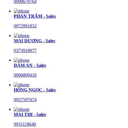
0908679764
PHAN TRÂM - Sales
0972991832
MAI DƯƠNG - Sales
0373918977
ĐÀM AN - Sales
0906809418
HỒNG NGỌC - Sales
0937597674
MAI THI - Sales
0931118640