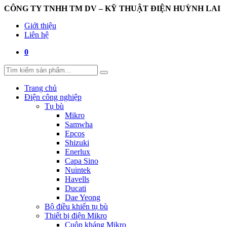
CÔNG TY TNHH TM DV – KỸ THUẬT ĐIỆN HUỲNH LAI
Giới thiệu
Liên hệ
0
Trang chủ
Điện công nghiệp
Tụ bù
Mikro
Samwha
Epcos
Shizuki
Enerlux
Capa Sino
Nuintek
Havells
Ducati
Dae Yeong
Bộ điều khiển tụ bù
Thiết bị điện Mikro
Cuộn kháng Mikro