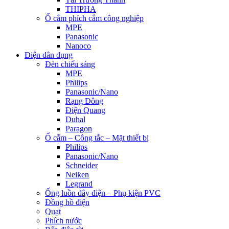
THIPHA
Ổ cắm phích cắm công nghiệp
MPE
Panasonic
Nanoco
Điện dân dụng
Đèn chiếu sáng
MPE
Philips
Panasonic/Nano
Rạng Đông
Điện Quang
Duhal
Paragon
Ổ cắm – Công tắc – Mặt thiết bị
Philips
Panasonic/Nano
Schneider
Neiken
Legrand
Ống luồn dây điện – Phụ kiện PVC
Đồng hồ điện
Quạt
Phích nước