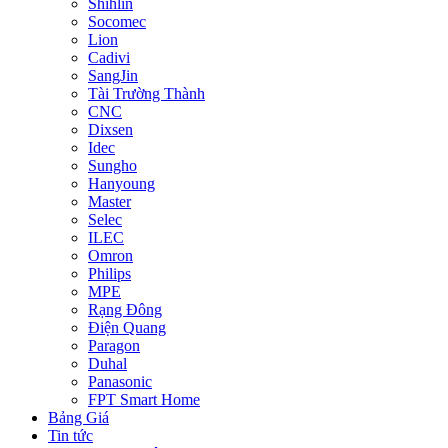
Shihlin
Socomec
Lion
Cadivi
SangJin
Tài Trường Thành
CNC
Dixsen
Idec
Sungho
Hanyoung
Master
Selec
ILEC
Omron
Philips
MPE
Rạng Đông
Điện Quang
Paragon
Duhal
Panasonic
FPT Smart Home
Bảng Giá
Tin tức