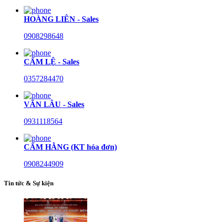
HOÀNG LIÊN - Sales
0908298648
CẨM LỆ - Sales
0357284470
VĂN LÂU - Sales
0931118564
CẨM HẰNG (KT hóa đơn)
0908244909
Tin tức & Sự kiện