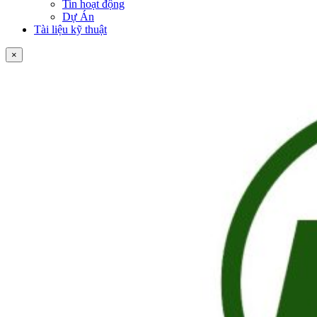
Tin hoạt động
Dự Án
Tài liệu kỹ thuật
×