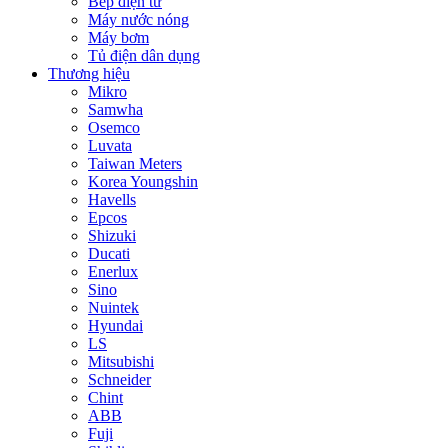
Bếp điện từ
Máy nước nóng
Máy bơm
Tủ điện dân dụng
Thương hiệu
Mikro
Samwha
Osemco
Luvata
Taiwan Meters
Korea Youngshin
Havells
Epcos
Shizuki
Ducati
Enerlux
Sino
Nuintek
Hyundai
LS
Mitsubishi
Schneider
Chint
ABB
Fuji