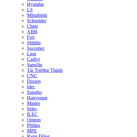
Hyundai
LS
Mitsubishi
Schneider
Chint
ABB
Fuji
Shihlin
Socomec
Lion
Cadivi
SangJin
Tài Trường Thành
CNC
Dixsen
Idec
Sungho
Hanyoung
Master
Selec
ILEC
Omron
Philips
MPE
Rạng Đông