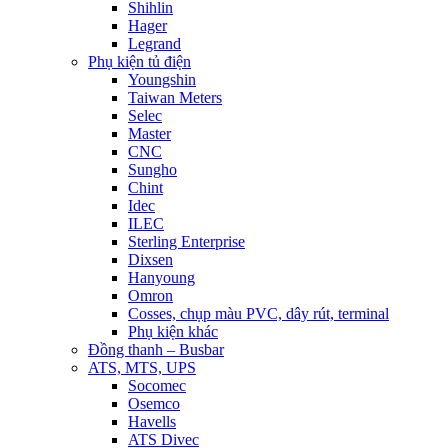
Shihlin
Hager
Legrand
Phụ kiện tủ điện
Youngshin
Taiwan Meters
Selec
Master
CNC
Sungho
Chint
Idec
ILEC
Sterling Enterprise
Dixsen
Hanyoung
Omron
Cosses, chụp màu PVC, dây rút, terminal
Phụ kiện khác
Đồng thanh – Busbar
ATS, MTS, UPS
Socomec
Osemco
Havells
ATS Divec