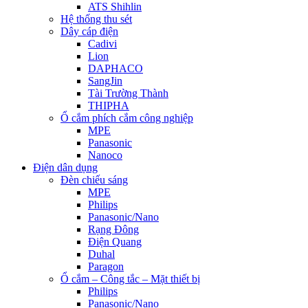
ATS Shihlin
Hệ thống thu sét
Dây cáp điện
Cadivi
Lion
DAPHACO
SangJin
Tài Trường Thành
THIPHA
Ổ cắm phích cắm công nghiệp
MPE
Panasonic
Nanoco
Điện dân dụng
Đèn chiếu sáng
MPE
Philips
Panasonic/Nano
Rạng Đông
Điện Quang
Duhal
Paragon
Ổ cắm – Công tắc – Mặt thiết bị
Philips
Panasonic/Nano