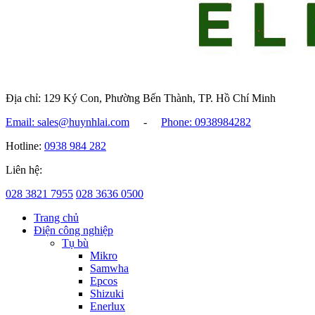
Địa chỉ: 129 Ký Con, Phường Bến Thành, TP. Hồ Chí Minh
Email: sales@huynhlai.com
-
Phone: 0938984282
Hotline:
0938 984 282
Liên hệ:
028 3821 7955
028 3636 0500
Trang chủ
Điện công nghiệp
Tụ bù
Mikro
Samwha
Epcos
Shizuki
Enerlux