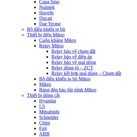
Capa Sino
Nuintek
Havells
Ducati
Dae Yeong
Bộ điều khiển tụ bù
Thiết bị điện Mikro
Cuộn kháng Mikro
Relay Mikro
Relay bảo vệ chạm đất
Relay bảo vệ điện áp
Relay bảo vệ quá dòng
Relay dòng rò – ZCT
Relay kết hợp quá dòng – Chạm đất
Bộ điều khiển tụ bù Mikro
Mikro
Bảng đèn báo lập trình Mikro
Thiết bị đóng cắt
Hyundai
LS
Mitsubishi
Schneider
Chint
Fuji
ABB