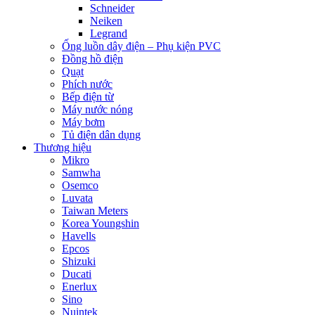
Schneider
Neiken
Legrand
Ống luồn dây điện – Phụ kiện PVC
Đồng hồ điện
Quạt
Phích nước
Bếp điện từ
Máy nước nóng
Máy bơm
Tủ điện dân dụng
Thương hiệu
Mikro
Samwha
Osemco
Luvata
Taiwan Meters
Korea Youngshin
Havells
Epcos
Shizuki
Ducati
Enerlux
Sino
Nuintek