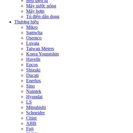
Bếp điện từ
Máy nước nóng
Máy bơm
Tủ điện dân dụng
Thương hiệu
Mikro
Samwha
Osemco
Luvata
Taiwan Meters
Korea Youngshin
Havells
Epcos
Shizuki
Ducati
Enerlux
Sino
Nuintek
Hyundai
LS
Mitsubishi
Schneider
Chint
ABB
Fuji