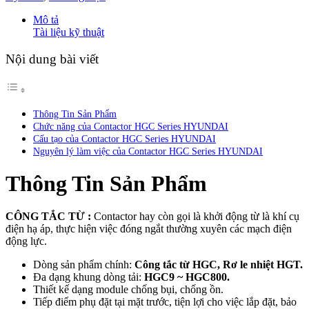
Mô tả
Tài liệu kỹ thuật
Nội dung bài viết
Thông Tin Sản Phẩm
Chức năng của Contactor HGC Series HYUNDAI
Cấu tạo của Contactor HGC Series HYUNDAI
Nguyên lý làm việc của Contactor HGC Series HYUNDAI
Thông Tin Sản Phẩm
CÔNG TẮC TỪ :
Contactor hay còn gọi là khởi động từ là khí cụ
điện hạ áp, thực hiện việc đóng ngắt thường xuyên các mạch điện
động lực.
Dòng sản phẩm chính:
Công tắc từ HGC, Rơ le nhiệt HGT.
Đa dạng khung dòng tải:
HGC9 ~ HGC800.
Thiết kế dạng module chống bụi, chống ồn.
Tiếp điểm phụ đặt tại mặt trước, tiện lợi cho việc lắp đặt, bảo