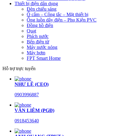
Thiết bị điện dân dụng
Đèn chiếu sáng
Ổ cắm – Công tắc – Mặt thiết bị
Ống luồn dây điện – Phụ Kiện PVC
Đồng hồ điện
Quạt
Phích nước
Bếp điện từ
Máy nước nóng
Máy bơm
FPT Smart Home
Hỗ trợ trực tuyến
NHƯ LỆ (CEO)
0903996887
VĂN LIÊM (PGĐ)
0918453640