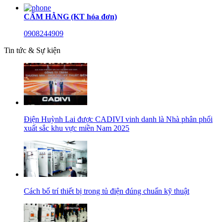
CẨM HẰNG (KT hóa đơn)
0908244909
Tin tức & Sự kiện
Điện Huỳnh Lai được CADIVI vinh danh là Nhà phân phối
xuất sắc khu vực miền Nam 2025
Cách bố trí thiết bị trong tủ điện đúng chuẩn kỹ thuật