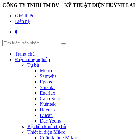
CÔNG TY TNHH TM DV – KỸ THUẬT ĐIỆN HUỲNH LAI
Giới thiệu
Liên hệ
0
Trang chủ
Điện công nghiệp
Tụ bù
Mikro
Samwha
Epcos
Shizuki
Enerlux
Capa Sino
Nuintek
Havells
Ducati
Dae Yeong
Bộ điều khiển tụ bù
Thiết bị điện Mikro
Cuộn kháng Mikro