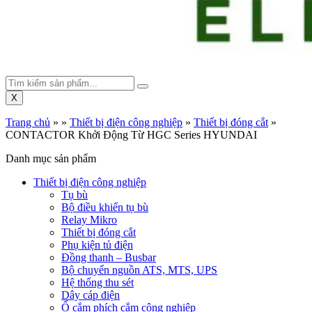
X
Trang chủ
»
»
Thiết bị điện công nghiệp
»
Thiết bị đóng cắt
»
CONTACTOR Khởi Động Từ HGC Series HYUNDAI
Danh mục sản phẩm
Thiết bị điện công nghiệp
Tụ bù
Bộ điều khiển tụ bù
Relay Mikro
Thiết bị đóng cắt
Phụ kiện tủ điện
Đồng thanh – Busbar
Bộ chuyển nguồn ATS, MTS, UPS
Hệ thống thu sét
Dây cáp điện
Ổ cắm phích cắm công nghiệp