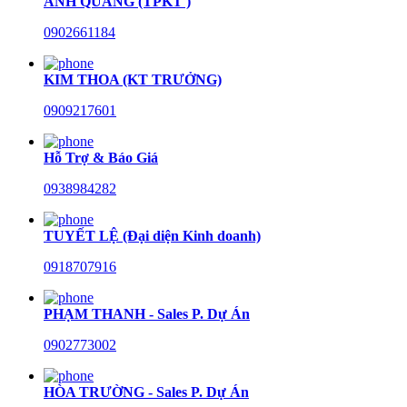
ANH QUANG (TPKT )
0902661184
KIM THOA (KT TRƯỞNG)
0909217601
Hỗ Trợ & Báo Giá
0938984282
TUYẾT LỆ (Đại diện Kinh doanh)
0918707916
PHẠM THANH - Sales P. Dự Án
0902773002
HÒA TRƯỜNG - Sales P. Dự Án