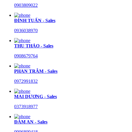
0903809022
ĐÌNH TUẤN - Sales
0936038970
THU THẢO - Sales
0908679764
PHAN TRÂM - Sales
0972991832
MAI DƯƠNG - Sales
0373918977
ĐÀM AN - Sales
0906809418