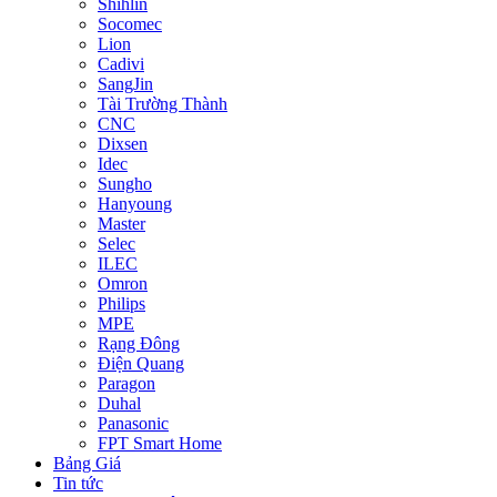
Shihlin
Socomec
Lion
Cadivi
SangJin
Tài Trường Thành
CNC
Dixsen
Idec
Sungho
Hanyoung
Master
Selec
ILEC
Omron
Philips
MPE
Rạng Đông
Điện Quang
Paragon
Duhal
Panasonic
FPT Smart Home
Bảng Giá
Tin tức