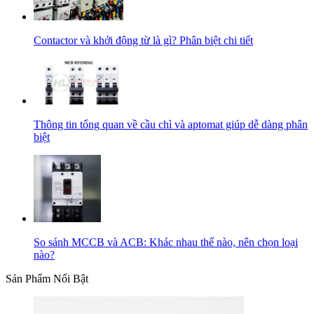
Contactor và khởi động từ là gì? Phân biệt chi tiết
Thông tin tổng quan về cầu chì và aptomat giúp dễ dàng phân
biệt
So sánh MCCB và ACB: Khác nhau thế nào, nên chọn loại
nào?
Sản Phẩm Nổi Bật