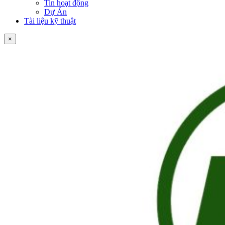
Tin hoạt động
Dự Án
Tài liệu kỹ thuật
×