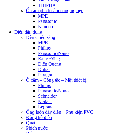
THIPHA
Ổ cắm phích cắm công nghiệp
MPE
Panasonic
Nanoco
Điện dân dụng
Đèn chiếu sáng
MPE
Philips
Panasonic/Nano
Rạng Đông
Điện Quang
Duhal
Paragon
Ổ cắm – Công tắc – Mặt thiết bị
Philips
Panasonic/Nano
Schneider
Neiken
Legrand
Ống luồn dây điện – Phụ kiện PVC
Đồng hồ điện
Quạt
Phích nước