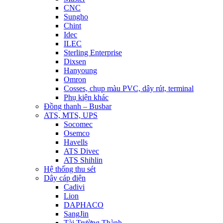
CNC
Sungho
Chint
Idec
ILEC
Sterling Enterprise
Dixsen
Hanyoung
Omron
Cosses, chụp màu PVC, dây rút, terminal
Phụ kiện khác
Đồng thanh – Busbar
ATS, MTS, UPS
Socomec
Osemco
Havells
ATS Divec
ATS Shihlin
Hệ thống thu sét
Dây cáp điện
Cadivi
Lion
DAPHACO
SangJin
Tài Trường Thành