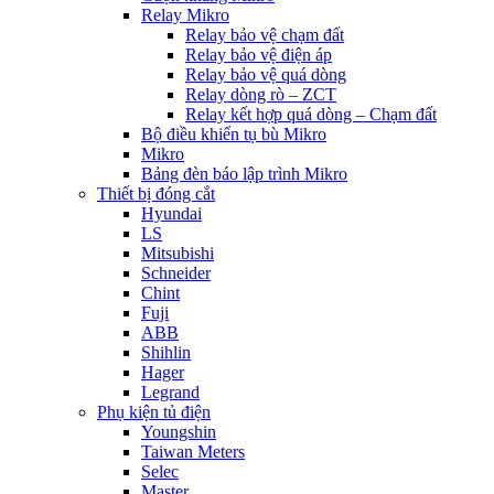
Relay Mikro
Relay bảo vệ chạm đất
Relay bảo vệ điện áp
Relay bảo vệ quá dòng
Relay dòng rò – ZCT
Relay kết hợp quá dòng – Chạm đất
Bộ điều khiển tụ bù Mikro
Mikro
Bảng đèn báo lập trình Mikro
Thiết bị đóng cắt
Hyundai
LS
Mitsubishi
Schneider
Chint
Fuji
ABB
Shihlin
Hager
Legrand
Phụ kiện tủ điện
Youngshin
Taiwan Meters
Selec
Master