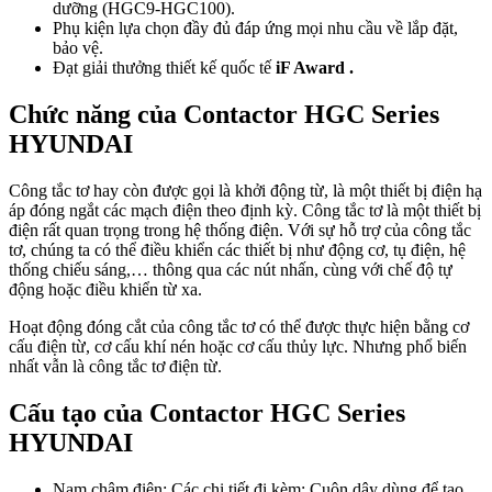
dưỡng (HGC9-HGC100).
Phụ kiện lựa chọn đầy đủ đáp ứng mọi nhu cầu về lắp đặt,
bảo vệ.
Đạt giải thưởng thiết kế quốc tế
iF Award .
Chức năng của Contactor HGC Series
HYUNDAI
Công tắc tơ hay còn được gọi là khởi động từ, là một thiết bị điện hạ
áp đóng ngắt các mạch điện theo định kỳ. Công tắc tơ là một thiết bị
điện rất quan trọng trong hệ thống điện. Với sự hỗ trợ của công tắc
tơ, chúng ta có thể điều khiển các thiết bị như động cơ, tụ điện, hệ
thống chiếu sáng,… thông qua các nút nhấn, cùng với chế độ tự
động hoặc điều khiển từ xa.
Hoạt động đóng cắt của công tắc tơ có thể được thực hiện bằng cơ
cấu điện từ, cơ cấu khí nén hoặc cơ cấu thủy lực. Nhưng phổ biến
nhất vẫn là công tắc tơ điện từ.
Cấu tạo của Contactor HGC Series
HYUNDAI
Nam châm điện: Các chi tiết đi kèm: Cuộn dây dùng để tạo