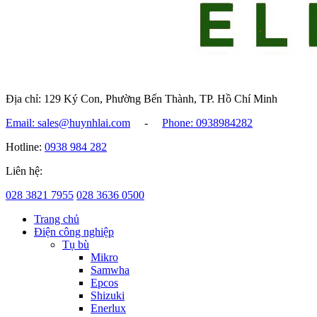
Địa chỉ: 129 Ký Con, Phường Bến Thành, TP. Hồ Chí Minh
Email: sales@huynhlai.com
-
Phone: 0938984282
Hotline:
0938 984 282
Liên hệ:
028 3821 7955
028 3636 0500
Trang chủ
Điện công nghiệp
Tụ bù
Mikro
Samwha
Epcos
Shizuki
Enerlux