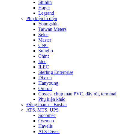
Shihlin
Hager
Legrand
Phụ kiện tủ điện
Youngshin
Taiwan Meters
Selec
Master
CNC
Sungho
Chint
Idec
ILEC
Sterling Enterprise
Dixsen
Hanyoung
Omron
Cosses, chụp màu PVC, dây rút, terminal
Phụ kiện khác
Đồng thanh – Busbar
ATS, MTS, UPS
Socomec
Osemco
Havells
ATS Divec