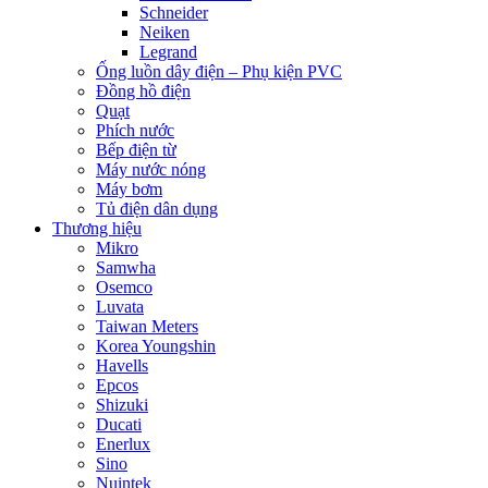
Schneider
Neiken
Legrand
Ống luồn dây điện – Phụ kiện PVC
Đồng hồ điện
Quạt
Phích nước
Bếp điện từ
Máy nước nóng
Máy bơm
Tủ điện dân dụng
Thương hiệu
Mikro
Samwha
Osemco
Luvata
Taiwan Meters
Korea Youngshin
Havells
Epcos
Shizuki
Ducati
Enerlux
Sino
Nuintek