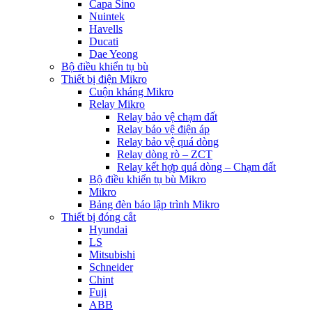
Capa Sino
Nuintek
Havells
Ducati
Dae Yeong
Bộ điều khiển tụ bù
Thiết bị điện Mikro
Cuộn kháng Mikro
Relay Mikro
Relay bảo vệ chạm đất
Relay bảo vệ điện áp
Relay bảo vệ quá dòng
Relay dòng rò – ZCT
Relay kết hợp quá dòng – Chạm đất
Bộ điều khiển tụ bù Mikro
Mikro
Bảng đèn báo lập trình Mikro
Thiết bị đóng cắt
Hyundai
LS
Mitsubishi
Schneider
Chint
Fuji
ABB