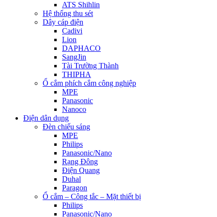
ATS Shihlin
Hệ thống thu sét
Dây cáp điện
Cadivi
Lion
DAPHACO
SangJin
Tài Trường Thành
THIPHA
Ổ cắm phích cắm công nghiệp
MPE
Panasonic
Nanoco
Điện dân dụng
Đèn chiếu sáng
MPE
Philips
Panasonic/Nano
Rạng Đông
Điện Quang
Duhal
Paragon
Ổ cắm – Công tắc – Mặt thiết bị
Philips
Panasonic/Nano