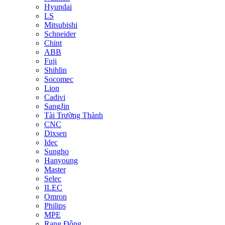
Hyundai
LS
Mitsubishi
Schneider
Chint
ABB
Fuji
Shihlin
Socomec
Lion
Cadivi
SangJin
Tài Trường Thành
CNC
Dixsen
Idec
Sungho
Hanyoung
Master
Selec
ILEC
Omron
Philips
MPE
Rạng Đông