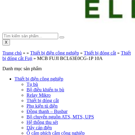
X
Trang chủ
»
»
Thiết bị điện công nghiệp
»
Thiết bị đóng cắt
»
Thiết
bị đóng cắt Fuji
»
MCB FUJI BCL63E0CG-1P 10A
Danh mục sản phẩm
Thiết bị điện công nghiệp
Tụ bù
Bộ điều khiển tụ bù
Relay Mikro
Thiết bị đóng cắt
Phụ kiện tủ điện
Đồng thanh – Busbar
Bộ chuyển nguồn ATS, MTS, UPS
Hệ thống thu sét
Dây cáp điện
Ổ cắm phích cắm công nghiệp