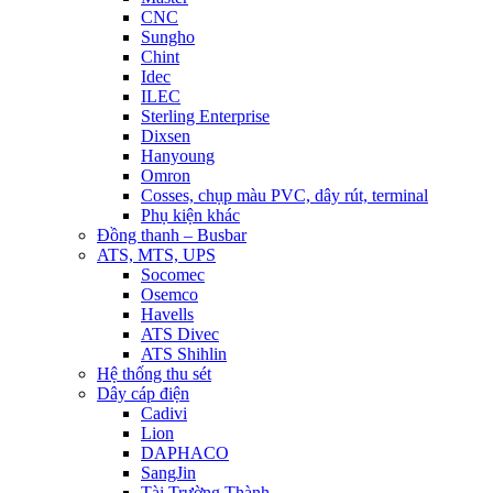
CNC
Sungho
Chint
Idec
ILEC
Sterling Enterprise
Dixsen
Hanyoung
Omron
Cosses, chụp màu PVC, dây rút, terminal
Phụ kiện khác
Đồng thanh – Busbar
ATS, MTS, UPS
Socomec
Osemco
Havells
ATS Divec
ATS Shihlin
Hệ thống thu sét
Dây cáp điện
Cadivi
Lion
DAPHACO
SangJin
Tài Trường Thành