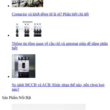
Contactor và khởi động từ là gì? Phân biệt chi tiết
Thông tin tổng quan về cầu chì và aptomat giúp dễ dàng phân
biệt
So sánh MCCB và ACB: Khác nhau thế nào, nên chọn loại
nào?
Sản Phẩm Nổi Bật