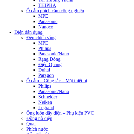
THIPHA
Ổ cắm phích cắm công nghiệp
MPE
Panasonic
Nanoco
Điện dân dụng
Đèn chiếu sáng
MPE
Philips
Panasonic/Nano
Rạng Đông
Điện Quang
Duhal
Paragon
Ổ cắm – Công tắc – Mặt thiết bị
Philips
Panasonic/Nano
Schneider
Neiken
Legrand
Ống luồn dây điện – Phụ kiện PVC
Đồng hồ điện
Quạt
Phích nước