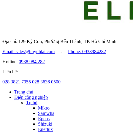
Địa chỉ: 129 Ký Con, Phường Bến Thành, TP. Hồ Chí Minh
Email: sales@huynhlai.com
-
Phone: 0938984282
Hotline:
0938 984 282
Liên hệ:
028 3821 7955
028 3636 0500
Trang chủ
Điện công nghiệp
Tụ bù
Mikro
Samwha
Epcos
Shizuki
Enerlux