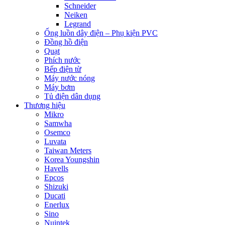
Schneider
Neiken
Legrand
Ống luồn dây điện – Phụ kiện PVC
Đồng hồ điện
Quạt
Phích nước
Bếp điện từ
Máy nước nóng
Máy bơm
Tủ điện dân dụng
Thương hiệu
Mikro
Samwha
Osemco
Luvata
Taiwan Meters
Korea Youngshin
Havells
Epcos
Shizuki
Ducati
Enerlux
Sino
Nuintek