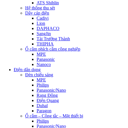
ATS Shihlin
Hệ thống thu sét
Dây cáp điện
Cadivi
Lion
DAPHACO
SangJin
Tài Trường Thành
THIPHA
Ổ cắm phích cắm công nghiệp
MPE
Panasonic
Nanoco
Điện dân dụng
Đèn chiếu sáng
MPE
Philips
Panasonic/Nano
Rạng Đông
Điện Quang
Duhal
Paragon
Ổ cắm – Công tắc – Mặt thiết bị
Philips
Panasonic/Nano