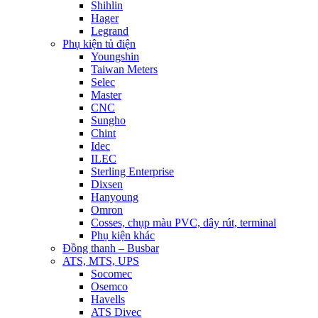
Shihlin
Hager
Legrand
Phụ kiện tủ điện
Youngshin
Taiwan Meters
Selec
Master
CNC
Sungho
Chint
Idec
ILEC
Sterling Enterprise
Dixsen
Hanyoung
Omron
Cosses, chụp màu PVC, dây rút, terminal
Phụ kiện khác
Đồng thanh – Busbar
ATS, MTS, UPS
Socomec
Osemco
Havells
ATS Divec