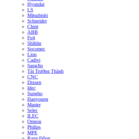
Hyundai
LS
Mitsubishi
Schneider
Chint
ABB
Fuji
Shihlin
Socomec
Lion
Cadivi
SangJin
Tài Trường Thành
CNC
Dixsen
Idec
Sungho
Hanyoung
Master
Selec
ILEC
Omron
Philips
MPE
Rạng Đông