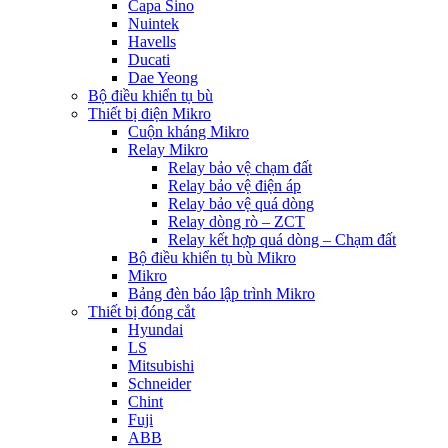
Capa Sino
Nuintek
Havells
Ducati
Dae Yeong
Bộ điều khiển tụ bù
Thiết bị điện Mikro
Cuộn kháng Mikro
Relay Mikro
Relay bảo vệ chạm đất
Relay bảo vệ điện áp
Relay bảo vệ quá dòng
Relay dòng rò – ZCT
Relay kết hợp quá dòng – Chạm đất
Bộ điều khiển tụ bù Mikro
Mikro
Bảng đèn báo lập trình Mikro
Thiết bị đóng cắt
Hyundai
LS
Mitsubishi
Schneider
Chint
Fuji
ABB