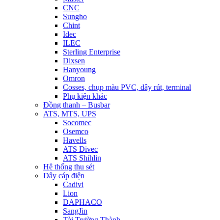
CNC
Sungho
Chint
Idec
ILEC
Sterling Enterprise
Dixsen
Hanyoung
Omron
Cosses, chụp màu PVC, dây rút, terminal
Phụ kiện khác
Đồng thanh – Busbar
ATS, MTS, UPS
Socomec
Osemco
Havells
ATS Divec
ATS Shihlin
Hệ thống thu sét
Dây cáp điện
Cadivi
Lion
DAPHACO
SangJin
Tài Trường Thành