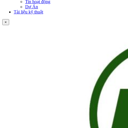
Tin hoạt động
Dự Án
Tài liệu kỹ thuật
×