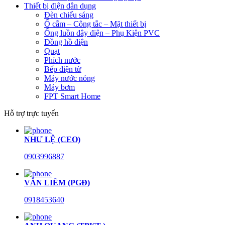
Thiết bị điện dân dụng
Đèn chiếu sáng
Ổ cắm – Công tắc – Mặt thiết bị
Ống luồn dây điện – Phụ Kiện PVC
Đồng hồ điện
Quạt
Phích nước
Bếp điện từ
Máy nước nóng
Máy bơm
FPT Smart Home
Hỗ trợ trực tuyến
NHƯ LỆ (CEO)
0903996887
VĂN LIÊM (PGĐ)
0918453640