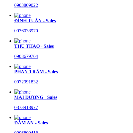
0903809022
ĐÌNH TUẤN - Sales
0936038970
THU THẢO - Sales
0908679764
PHAN TRÂM - Sales
0972991832
MAI DƯƠNG - Sales
0373918977
ĐÀM AN - Sales
0906809418