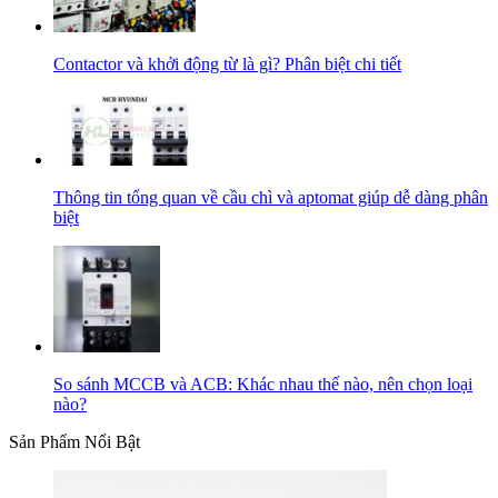
Contactor và khởi động từ là gì? Phân biệt chi tiết
Thông tin tổng quan về cầu chì và aptomat giúp dễ dàng phân
biệt
So sánh MCCB và ACB: Khác nhau thế nào, nên chọn loại
nào?
Sản Phẩm Nổi Bật