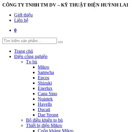
CÔNG TY TNHH TM DV – KỸ THUẬT ĐIỆN HUỲNH LAI
Giới thiệu
Liên hệ
0
Trang chủ
Điện công nghiệp
Tụ bù
Mikro
Samwha
Epcos
Shizuki
Enerlux
Capa Sino
Nuintek
Havells
Ducati
Dae Yeong
Bộ điều khiển tụ bù
Thiết bị điện Mikro
Cuộn kháng Mikro