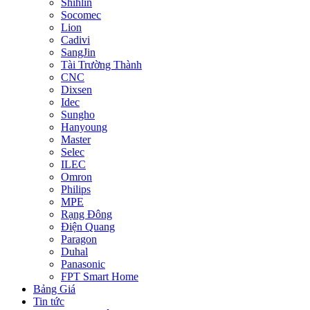
Shihlin
Socomec
Lion
Cadivi
SangJin
Tài Trường Thành
CNC
Dixsen
Idec
Sungho
Hanyoung
Master
Selec
ILEC
Omron
Philips
MPE
Rạng Đông
Điện Quang
Paragon
Duhal
Panasonic
FPT Smart Home
Bảng Giá
Tin tức