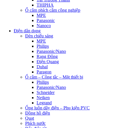
THIPHA
Ổ cắm phích cắm công nghiệp
MPE
Panasonic
Nanoco
Điện dân dụng
Đèn chiếu sáng
MPE
Philips
Panasonic/Nano
Rạng Đông
Điện Quang
Duhal
Paragon
Ổ cắm – Công tắc – Mặt thiết bị
Philips
Panasonic/Nano
Schneider
Neiken
Legrand
Ống luồn dây điện – Phụ kiện PVC
Đồng hồ điện
Quạt
Phích nước