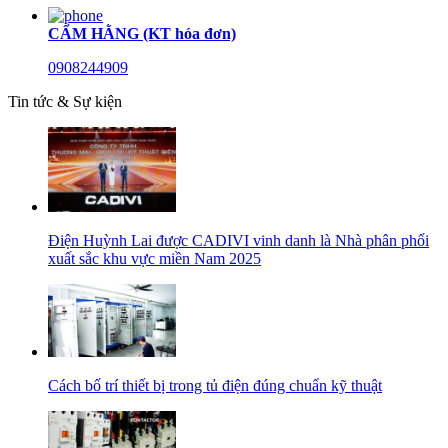
CẨM HẰNG (KT hóa đơn)
0908244909
Tin tức & Sự kiện
Điện Huỳnh Lai được CADIVI vinh danh là Nhà phân phối
xuất sắc khu vực miền Nam 2025
Cách bố trí thiết bị trong tủ điện đúng chuẩn kỹ thuật