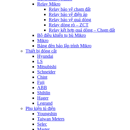
Relay Mikro
Relay bảo vệ chạm đất
Relay bảo vệ điện áp
Relay bảo vệ quá dòng
Relay dòng rò – ZCT
Relay kết hợp quá dòng – Chạm đất
Bộ điều khiển tụ bù Mikro
Mikro
Bảng đèn báo lập trình Mikro
Thiết bị đóng cắt
Hyundai
LS
Mitsubishi
Schneider
Chint
Fuji
ABB
Shihlin
Hager
Legrand
Phụ kiện tủ điện
Youngshin
Taiwan Meters
Selec
Master