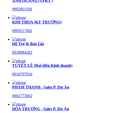
ANH QUANG (TPKT )
0902661184
KIM THOA (KT TRƯỞNG)
0909217601
Hỗ Trợ & Báo Giá
0938984282
TUYẾT LỆ (Đại diện Kinh doanh)
0918707916
PHẠM THANH - Sales P. Dự Án
0902773002
HÒA TRƯỜNG - Sales P. Dự Án