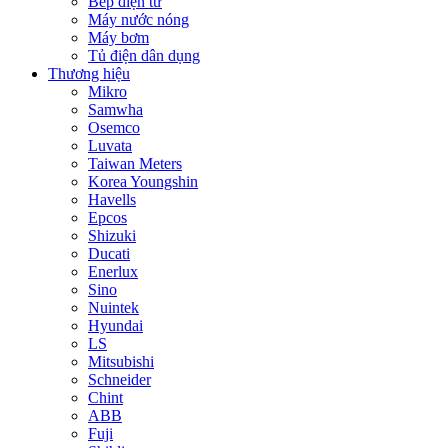
Bếp điện từ
Máy nước nóng
Máy bơm
Tủ điện dân dụng
Thương hiệu
Mikro
Samwha
Osemco
Luvata
Taiwan Meters
Korea Youngshin
Havells
Epcos
Shizuki
Ducati
Enerlux
Sino
Nuintek
Hyundai
LS
Mitsubishi
Schneider
Chint
ABB
Fuji