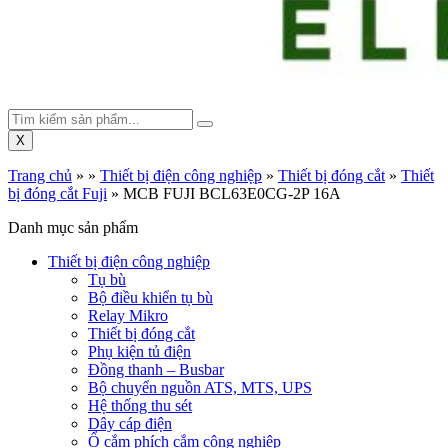
X
Trang chủ
»
»
Thiết bị điện công nghiệp
»
Thiết bị đóng cắt
»
Thiết
bị đóng cắt Fuji
»
MCB FUJI BCL63E0CG-2P 16A
Danh mục sản phẩm
Thiết bị điện công nghiệp
Tụ bù
Bộ điều khiển tụ bù
Relay Mikro
Thiết bị đóng cắt
Phụ kiện tủ điện
Đồng thanh – Busbar
Bộ chuyển nguồn ATS, MTS, UPS
Hệ thống thu sét
Dây cáp điện
Ổ cắm phích cắm công nghiệp