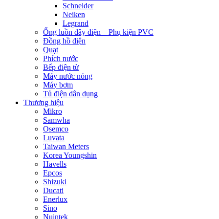
Schneider
Neiken
Legrand
Ống luồn dây điện – Phụ kiện PVC
Đồng hồ điện
Quạt
Phích nước
Bếp điện từ
Máy nước nóng
Máy bơm
Tủ điện dân dụng
Thương hiệu
Mikro
Samwha
Osemco
Luvata
Taiwan Meters
Korea Youngshin
Havells
Epcos
Shizuki
Ducati
Enerlux
Sino
Nuintek