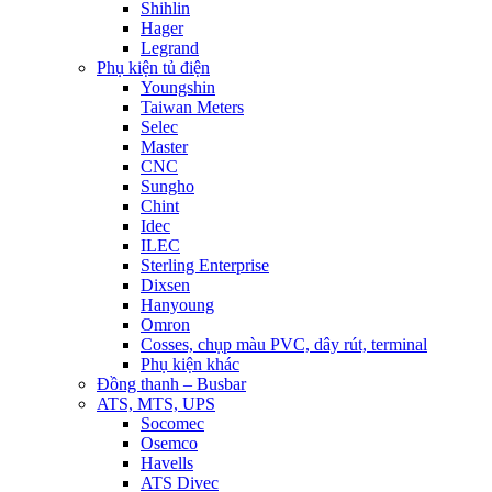
Shihlin
Hager
Legrand
Phụ kiện tủ điện
Youngshin
Taiwan Meters
Selec
Master
CNC
Sungho
Chint
Idec
ILEC
Sterling Enterprise
Dixsen
Hanyoung
Omron
Cosses, chụp màu PVC, dây rút, terminal
Phụ kiện khác
Đồng thanh – Busbar
ATS, MTS, UPS
Socomec
Osemco
Havells
ATS Divec