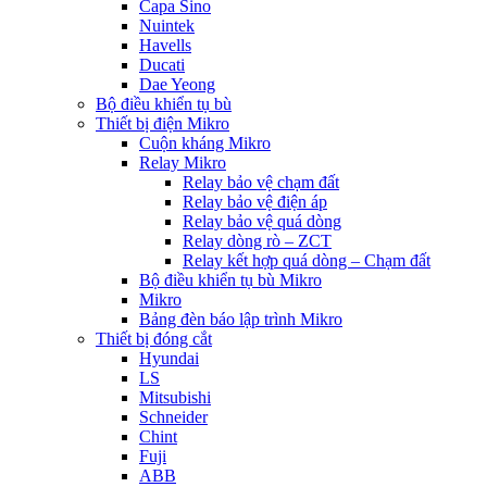
Capa Sino
Nuintek
Havells
Ducati
Dae Yeong
Bộ điều khiển tụ bù
Thiết bị điện Mikro
Cuộn kháng Mikro
Relay Mikro
Relay bảo vệ chạm đất
Relay bảo vệ điện áp
Relay bảo vệ quá dòng
Relay dòng rò – ZCT
Relay kết hợp quá dòng – Chạm đất
Bộ điều khiển tụ bù Mikro
Mikro
Bảng đèn báo lập trình Mikro
Thiết bị đóng cắt
Hyundai
LS
Mitsubishi
Schneider
Chint
Fuji
ABB