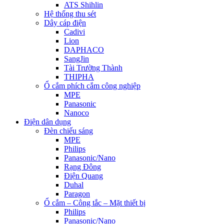
ATS Shihlin
Hệ thống thu sét
Dây cáp điện
Cadivi
Lion
DAPHACO
SangJin
Tài Trường Thành
THIPHA
Ổ cắm phích cắm công nghiệp
MPE
Panasonic
Nanoco
Điện dân dụng
Đèn chiếu sáng
MPE
Philips
Panasonic/Nano
Rạng Đông
Điện Quang
Duhal
Paragon
Ổ cắm – Công tắc – Mặt thiết bị
Philips
Panasonic/Nano