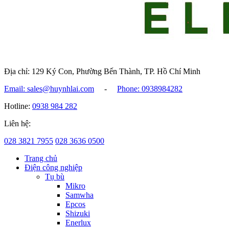
Địa chỉ: 129 Ký Con, Phường Bến Thành, TP. Hồ Chí Minh
Email: sales@huynhlai.com
-
Phone: 0938984282
Hotline:
0938 984 282
Liên hệ:
028 3821 7955
028 3636 0500
Trang chủ
Điện công nghiệp
Tụ bù
Mikro
Samwha
Epcos
Shizuki
Enerlux