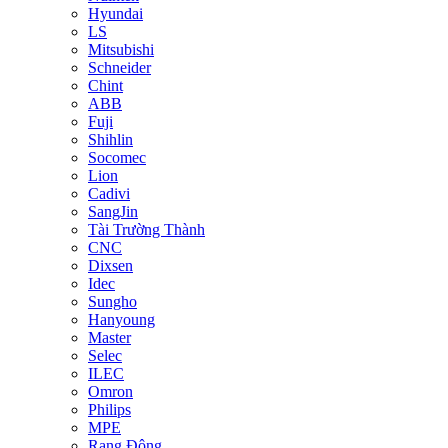
Hyundai
LS
Mitsubishi
Schneider
Chint
ABB
Fuji
Shihlin
Socomec
Lion
Cadivi
SangJin
Tài Trường Thành
CNC
Dixsen
Idec
Sungho
Hanyoung
Master
Selec
ILEC
Omron
Philips
MPE
Rạng Đông