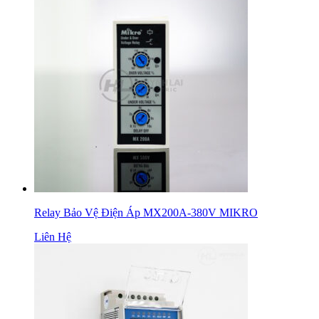
Relay Bảo Vệ Điện Áp MX200A-380V MIKRO
Liên Hệ