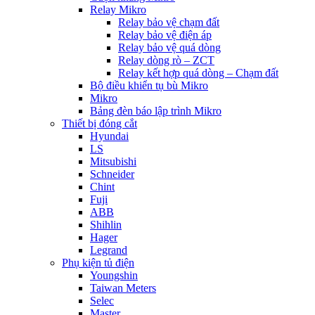
Relay Mikro
Relay bảo vệ chạm đất
Relay bảo vệ điện áp
Relay bảo vệ quá dòng
Relay dòng rò – ZCT
Relay kết hợp quá dòng – Chạm đất
Bộ điều khiển tụ bù Mikro
Mikro
Bảng đèn báo lập trình Mikro
Thiết bị đóng cắt
Hyundai
LS
Mitsubishi
Schneider
Chint
Fuji
ABB
Shihlin
Hager
Legrand
Phụ kiện tủ điện
Youngshin
Taiwan Meters
Selec
Master