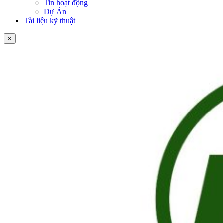
Tin hoạt động
Dự Án
Tài liệu kỹ thuật
×