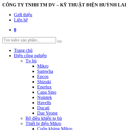
CÔNG TY TNHH TM DV – KỸ THUẬT ĐIỆN HUỲNH LAI
Giới thiệu
Liên hệ
0
Trang chủ
Điện công nghiệp
Tụ bù
Mikro
Samwha
Epcos
Shizuki
Enerlux
Capa Sino
Nuintek
Havells
Ducati
Dae Yeong
Bộ điều khiển tụ bù
Thiết bị điện Mikro
Cuộn kháng Mikro