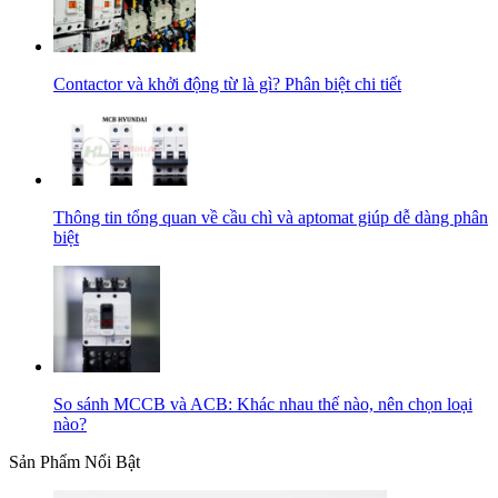
Contactor và khởi động từ là gì? Phân biệt chi tiết
Thông tin tổng quan về cầu chì và aptomat giúp dễ dàng phân
biệt
So sánh MCCB và ACB: Khác nhau thế nào, nên chọn loại
nào?
Sản Phẩm Nổi Bật