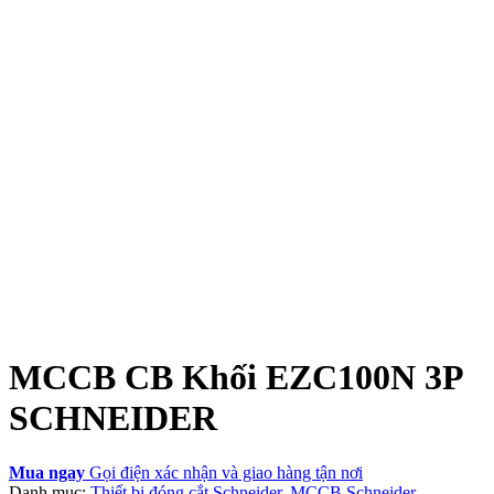
MCCB CB Khối EZC100N 3P
SCHNEIDER
Mua ngay
Gọi điện xác nhận và giao hàng tận nơi
Danh mục:
Thiết bị đóng cắt Schneider
,
MCCB Schneider