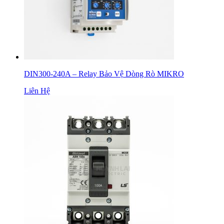
DIN300-240A – Relay Bảo Vệ Dòng Rò MIKRO
Liên Hệ