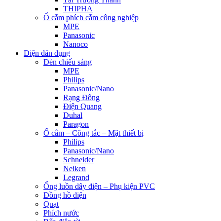
THIPHA
Ổ cắm phích cắm công nghiệp
MPE
Panasonic
Nanoco
Điện dân dụng
Đèn chiếu sáng
MPE
Philips
Panasonic/Nano
Rạng Đông
Điện Quang
Duhal
Paragon
Ổ cắm – Công tắc – Mặt thiết bị
Philips
Panasonic/Nano
Schneider
Neiken
Legrand
Ống luồn dây điện – Phụ kiện PVC
Đồng hồ điện
Quạt
Phích nước