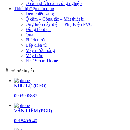
Ổ cắm phích cắm công nghiệp
Thiết bị điện dân dụng
Đèn chiếu sáng
Ổ cắm – Công tắc – Mặt thiết bị
Ống luồn dây điện – Phụ Kiện PVC
Đồng hồ điện
Quạt
Phích nước
Bếp điện từ
Máy nước nóng
Máy bơm
FPT Smart Home
Hỗ trợ trực tuyến
NHƯ LỆ (CEO)
0903996887
VĂN LIÊM (PGĐ)
0918453640