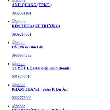
ANH QUANG (TPKT )
0902661184
KIM THOA (KT TRƯỞNG)
0909217601
Hỗ Trợ & Báo Giá
0938984282
TUYẾT LỆ (Đại diện Kinh doanh)
0918707916
PHẠM THANH - Sales P. Dự Án
0902773002