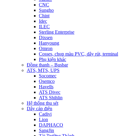
CNC
Sungho
Chint
Idec
ILEC
Sterling Enterprise
Dixsen
Hanyoung
Omron
Cosses, chụp màu PVC, dây rút, terminal
Phụ kiện khác
Đồng thanh – Busbar
ATS, MTS, UPS
Socomec
Osemco
Havells
ATS Divec
ATS Shihlin
Hệ thống thu sét
Dây cáp điện
Cadivi
Lion
DAPHACO
SangJin
Tài Trường Thành