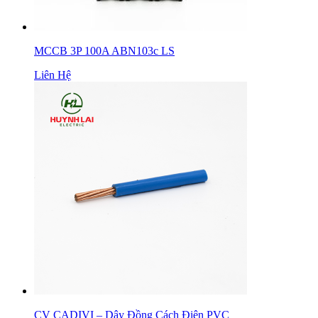
MCCB 3P 100A ABN103c LS
Liên Hệ
CV CADIVI – Dây Đồng Cách Điện PVC