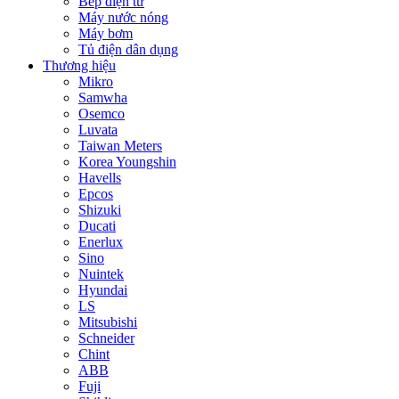
Bếp điện từ
Máy nước nóng
Máy bơm
Tủ điện dân dụng
Thương hiệu
Mikro
Samwha
Osemco
Luvata
Taiwan Meters
Korea Youngshin
Havells
Epcos
Shizuki
Ducati
Enerlux
Sino
Nuintek
Hyundai
LS
Mitsubishi
Schneider
Chint
ABB
Fuji