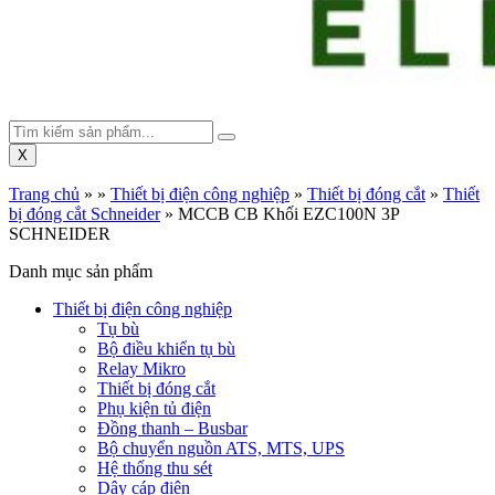
X
Trang chủ
»
»
Thiết bị điện công nghiệp
»
Thiết bị đóng cắt
»
Thiết
bị đóng cắt Schneider
»
MCCB CB Khối EZC100N 3P
SCHNEIDER
Danh mục sản phẩm
Thiết bị điện công nghiệp
Tụ bù
Bộ điều khiển tụ bù
Relay Mikro
Thiết bị đóng cắt
Phụ kiện tủ điện
Đồng thanh – Busbar
Bộ chuyển nguồn ATS, MTS, UPS
Hệ thống thu sét
Dây cáp điện