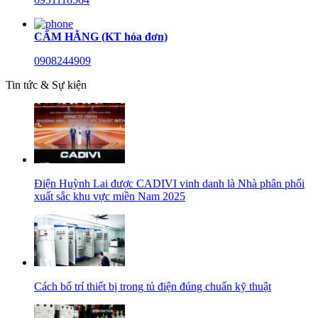
CẨM HẰNG (KT hóa đơn)
0908244909
Tin tức & Sự kiện
Điện Huỳnh Lai được CADIVI vinh danh là Nhà phân phối
xuất sắc khu vực miền Nam 2025
Cách bố trí thiết bị trong tủ điện đúng chuẩn kỹ thuật