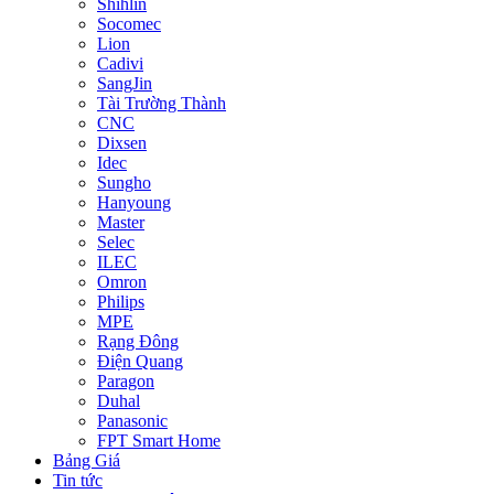
Shihlin
Socomec
Lion
Cadivi
SangJin
Tài Trường Thành
CNC
Dixsen
Idec
Sungho
Hanyoung
Master
Selec
ILEC
Omron
Philips
MPE
Rạng Đông
Điện Quang
Paragon
Duhal
Panasonic
FPT Smart Home
Bảng Giá
Tin tức