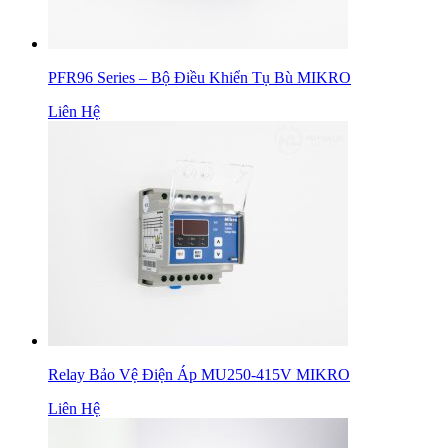
PFR96 Series – Bộ Điều Khiển Tụ Bù MIKRO
Liên Hệ
Relay Bảo Vệ Điện Áp MU250-415V MIKRO
Liên Hệ