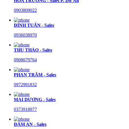
HÒA TRƯỜNG - Sales P. Dự Án
0903809022
ĐÌNH TUẤN - Sales
0936038970
THU THẢO - Sales
0908679764
PHAN TRÂM - Sales
0972991832
MAI DƯƠNG - Sales
0373918977
ĐÀM AN - Sales