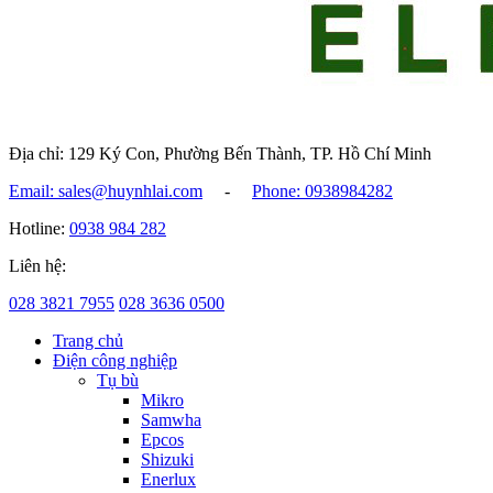
Địa chỉ: 129 Ký Con, Phường Bến Thành, TP. Hồ Chí Minh
Email: sales@huynhlai.com
-
Phone: 0938984282
Hotline:
0938 984 282
Liên hệ:
028 3821 7955
028 3636 0500
Trang chủ
Điện công nghiệp
Tụ bù
Mikro
Samwha
Epcos
Shizuki
Enerlux