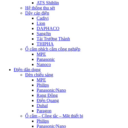
ATS Shihlin
Hệ thống thu sét
Dây cáp điện
Cadivi
Lion
DAPHACO
SangJin
Tài Trường Thành
THIPHA
Ổ cắm phích cắm công nghiệp
MPE
Panasonic
Nanoco
Điện dân dụng
Đèn chiếu sáng
MPE
Philips
Panasonic/Nano
Rạng Đông
Điện Quang
Duhal
Paragon
Ổ cắm – Công tắc – Mặt thiết bị
Philips
Panasonic/Nano