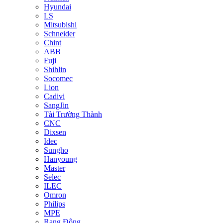
Hyundai
LS
Mitsubishi
Schneider
Chint
ABB
Fuji
Shihlin
Socomec
Lion
Cadivi
SangJin
Tài Trường Thành
CNC
Dixsen
Idec
Sungho
Hanyoung
Master
Selec
ILEC
Omron
Philips
MPE
Rạng Đông