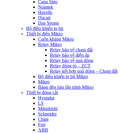
Capa Sino
Nuintek
Havells
Ducati
Dae Yeong
Bộ điều khiển tụ bù
Thiết bị điện Mikro
Cuộn kháng Mikro
Relay Mikro
Relay bảo vệ chạm đất
Relay bảo vệ điện áp
Relay bảo vệ quá dòng
Relay dòng rò – ZCT
Relay kết hợp quá dòng – Chạm đất
Bộ điều khiển tụ bù Mikro
Mikro
Bảng đèn báo lập trình Mikro
Thiết bị đóng cắt
Hyundai
LS
Mitsubishi
Schneider
Chint
Fuji
ABB