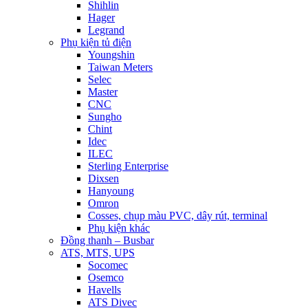
Shihlin
Hager
Legrand
Phụ kiện tủ điện
Youngshin
Taiwan Meters
Selec
Master
CNC
Sungho
Chint
Idec
ILEC
Sterling Enterprise
Dixsen
Hanyoung
Omron
Cosses, chụp màu PVC, dây rút, terminal
Phụ kiện khác
Đồng thanh – Busbar
ATS, MTS, UPS
Socomec
Osemco
Havells
ATS Divec