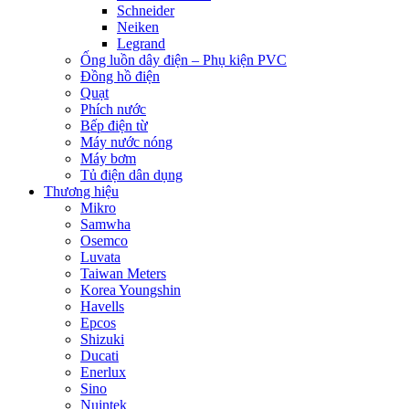
Schneider
Neiken
Legrand
Ống luồn dây điện – Phụ kiện PVC
Đồng hồ điện
Quạt
Phích nước
Bếp điện từ
Máy nước nóng
Máy bơm
Tủ điện dân dụng
Thương hiệu
Mikro
Samwha
Osemco
Luvata
Taiwan Meters
Korea Youngshin
Havells
Epcos
Shizuki
Ducati
Enerlux
Sino
Nuintek