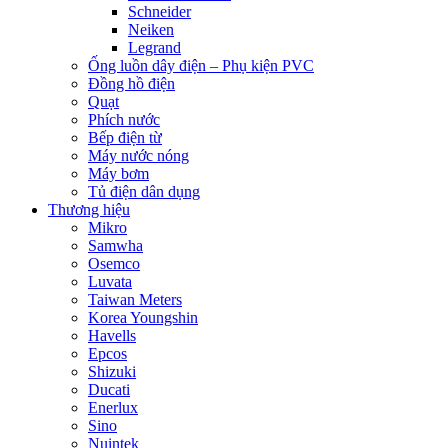
Schneider
Neiken
Legrand
Ống luồn dây điện – Phụ kiện PVC
Đồng hồ điện
Quạt
Phích nước
Bếp điện từ
Máy nước nóng
Máy bơm
Tủ điện dân dụng
Thương hiệu
Mikro
Samwha
Osemco
Luvata
Taiwan Meters
Korea Youngshin
Havells
Epcos
Shizuki
Ducati
Enerlux
Sino
Nuintek