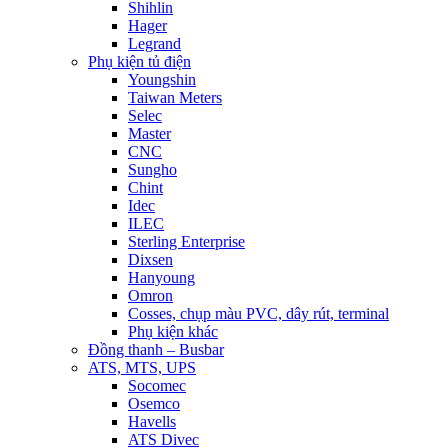
Shihlin
Hager
Legrand
Phụ kiện tủ điện
Youngshin
Taiwan Meters
Selec
Master
CNC
Sungho
Chint
Idec
ILEC
Sterling Enterprise
Dixsen
Hanyoung
Omron
Cosses, chụp màu PVC, dây rút, terminal
Phụ kiện khác
Đồng thanh – Busbar
ATS, MTS, UPS
Socomec
Osemco
Havells
ATS Divec