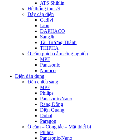
ATS Shihlin
Hệ thống thu sét
Dây cáp điện
Cadivi
Lion
DAPHACO
SangJin
Tài Trường Thành
THIPHA
Ổ cắm phích cắm công nghiệp
MPE
Panasonic
Nanoco
Điện dân dụng
Đèn chiếu sáng
MPE
Philips
Panasonic/Nano
Rạng Đông
Điện Quang
Duhal
Paragon
Ổ cắm – Công tắc – Mặt thiết bị
Philips
Panasonic/Nano