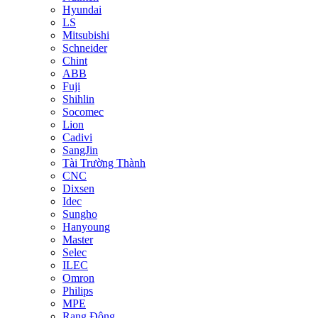
Hyundai
LS
Mitsubishi
Schneider
Chint
ABB
Fuji
Shihlin
Socomec
Lion
Cadivi
SangJin
Tài Trường Thành
CNC
Dixsen
Idec
Sungho
Hanyoung
Master
Selec
ILEC
Omron
Philips
MPE
Rạng Đông