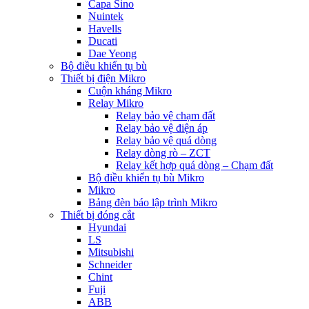
Capa Sino
Nuintek
Havells
Ducati
Dae Yeong
Bộ điều khiển tụ bù
Thiết bị điện Mikro
Cuộn kháng Mikro
Relay Mikro
Relay bảo vệ chạm đất
Relay bảo vệ điện áp
Relay bảo vệ quá dòng
Relay dòng rò – ZCT
Relay kết hợp quá dòng – Chạm đất
Bộ điều khiển tụ bù Mikro
Mikro
Bảng đèn báo lập trình Mikro
Thiết bị đóng cắt
Hyundai
LS
Mitsubishi
Schneider
Chint
Fuji
ABB