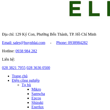
Địa chỉ: 129 Ký Con, Phường Bến Thành, TP. Hồ Chí Minh
Email: sales@huynhlai.com
-
Phone: 0938984282
Hotline:
0938 984 282
Liên hệ:
028 3821 7955
028 3636 0500
Trang chủ
Điện công nghiệp
Tụ bù
Mikro
Samwha
Epcos
Shizuki
Enerlux