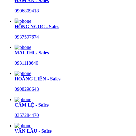
ĐÀM AN - Sales
0906809418
HỒNG NGỌC - Sales
0937597674
MAI THI - Sales
0931118640
HOÀNG LIÊN - Sales
0908298648
CẨM LỆ - Sales
0357284470
VĂN LÂU - Sales