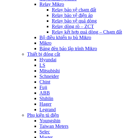
Relay Mikro
Relay bảo vệ chạm đất
Relay bảo vệ điện áp
Relay bảo vệ quá dòng
Relay dòng rò – ZCT
Relay kết hợp quá dòng – Chạm đất
Bộ điều khiển tụ bù Mikro
Mikro
Bảng đèn báo lập trình Mikro
Thiết bị đóng cắt
Hyundai
LS
Mitsubishi
Schneider
Chint
Fuji
ABB
Shihlin
Hager
Legrand
Phụ kiện tủ điện
Youngshin
Taiwan Meters
Selec
Master