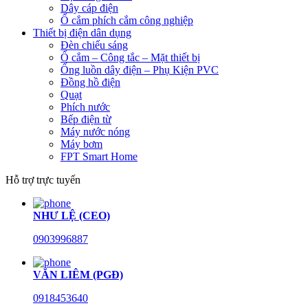
Dây cáp điện
Ổ cắm phích cắm công nghiệp
Thiết bị điện dân dụng
Đèn chiếu sáng
Ổ cắm – Công tắc – Mặt thiết bị
Ống luồn dây điện – Phụ Kiện PVC
Đồng hồ điện
Quạt
Phích nước
Bếp điện từ
Máy nước nóng
Máy bơm
FPT Smart Home
Hỗ trợ trực tuyến
NHƯ LỆ (CEO)
0903996887
VĂN LIÊM (PGĐ)
0918453640