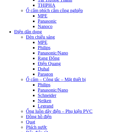
THIPHA
Ổ cắm phích cắm công nghiệp
MPE
Panasonic
Nanoco
Điện dân dụng
Đèn chiếu sáng
MPE
Philips
Panasonic/Nano
Rạng Đông
Điện Quang
Duhal
Paragon
Ổ cắm – Công tắc – Mặt thiết bị
Philips
Panasonic/Nano
Schneider
Neiken
Legrand
Ống luồn dây điện – Phụ kiện PVC
Đồng hồ điện
Quạt
Phích nước