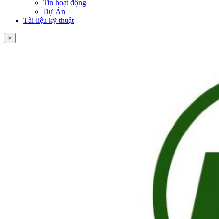
Tin hoạt động
Dự Án
Tài liệu kỹ thuật
×