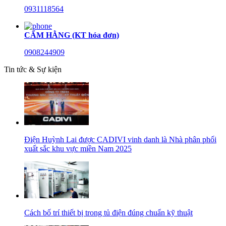
0931118564
CẨM HẰNG (KT hóa đơn)
0908244909
Tin tức & Sự kiện
Điện Huỳnh Lai được CADIVI vinh danh là Nhà phân phối
xuất sắc khu vực miền Nam 2025
Cách bố trí thiết bị trong tủ điện đúng chuẩn kỹ thuật