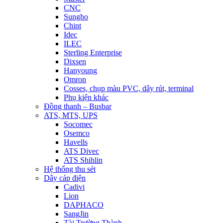
CNC
Sungho
Chint
Idec
ILEC
Sterling Enterprise
Dixsen
Hanyoung
Omron
Cosses, chụp màu PVC, dây rút, terminal
Phụ kiện khác
Đồng thanh – Busbar
ATS, MTS, UPS
Socomec
Osemco
Havells
ATS Divec
ATS Shihlin
Hệ thống thu sét
Dây cáp điện
Cadivi
Lion
DAPHACO
SangJin
Tài Trường Thành