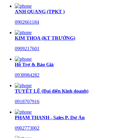
ANH QUANG (TPKT )
0902661184
KIM THOA (KT TRƯỞNG)
0909217601
Hỗ Trợ & Báo Giá
0938984282
TUYẾT LỆ (Đại diện Kinh doanh)
0918707916
PHẠM THANH - Sales P. Dự Án
0902773002