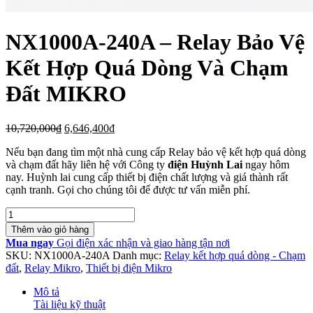
NX1000A-240A – Relay Bảo Vệ
Kết Hợp Quá Dòng Và Chạm
Đất MIKRO
Giá
Giá
10,720,000
₫
6,646,400
₫
gốc
hiện
Nếu bạn đang tìm một nhà cung cấp Relay bảo vệ kết hợp quá dòng
là:
tại
và chạm đất hãy liên hệ với Công ty
điện Huỳnh Lai
ngay hôm
10,720,000₫.
là:
nay. Huỳnh lai cung cấp thiết bị điện chất lượng và giá thành rất
6,646,400₫.
cạnh tranh. Gọi cho chúng tôi để được tư vấn miễn phí.
Số
lượng
Thêm vào giỏ hàng
Mua ngay
Gọi điện xác nhận và giao hàng tận nơi
SKU:
NX1000A-240A
Danh mục:
Relay kết hợp quá dòng - Chạm
đất
,
Relay Mikro
,
Thiết bị điện Mikro
Mô tả
Tài liệu kỹ thuật