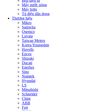
Bếp điện từ
Máy nước nóng
Máy bơm
Tủ điện dân dụng
Thương hiệu
Mikro
Samwha
Osemco
Luvata
Taiwan Meters
Korea Youngshin
Havells
Epcos
Shizuki
Ducati
Enerlux
Sino
Nuintek
Hyundai
LS
Mitsubishi
Schneider
Chint
ABB
Fuji