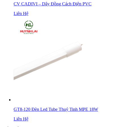
CV CADIVI – Dây Đồng Cách Điện PVC
Liên Hệ
GT8-120 Đèn Led Tube Thuỷ Tinh MPE 18W
Liên Hệ