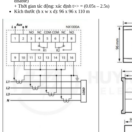
disable)
+ Thời gian tác động: xác định t>> = (0.05s – 2.5s)
Kích thước (h x w x d): 96 x 96 x 110 m