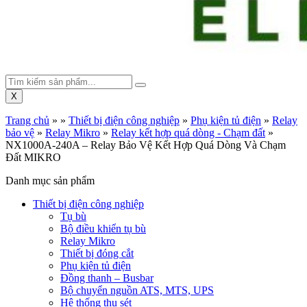
X
Trang chủ
»
»
Thiết bị điện công nghiệp
»
Phụ kiện tủ điện
»
Relay
bảo vệ
»
Relay Mikro
»
Relay kết hợp quá dòng - Chạm đất
»
NX1000A-240A – Relay Bảo Vệ Kết Hợp Quá Dòng Và Chạm
Đất MIKRO
Danh mục sản phẩm
Thiết bị điện công nghiệp
Tụ bù
Bộ điều khiển tụ bù
Relay Mikro
Thiết bị đóng cắt
Phụ kiện tủ điện
Đồng thanh – Busbar
Bộ chuyển nguồn ATS, MTS, UPS
Hệ thống thu sét