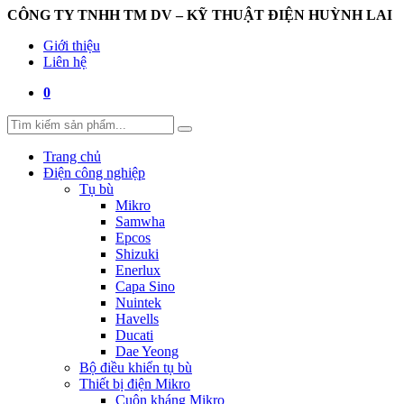
CÔNG TY TNHH TM DV – KỸ THUẬT ĐIỆN HUỲNH LAI
Giới thiệu
Liên hệ
0
Trang chủ
Điện công nghiệp
Tụ bù
Mikro
Samwha
Epcos
Shizuki
Enerlux
Capa Sino
Nuintek
Havells
Ducati
Dae Yeong
Bộ điều khiển tụ bù
Thiết bị điện Mikro
Cuộn kháng Mikro