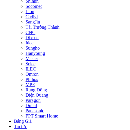
Shihlin
Socomec
Lion
Cadivi
SangJin
Tài Trường Thành
CNC
Dixsen
Idec
Sungho
Hanyoung
Master
Selec
ILEC
Omron
Philips
MPE
Rạng Đông
Điện Quang
Paragon
Duhal
Panasonic
FPT Smart Home
Bảng Giá
Tin tức