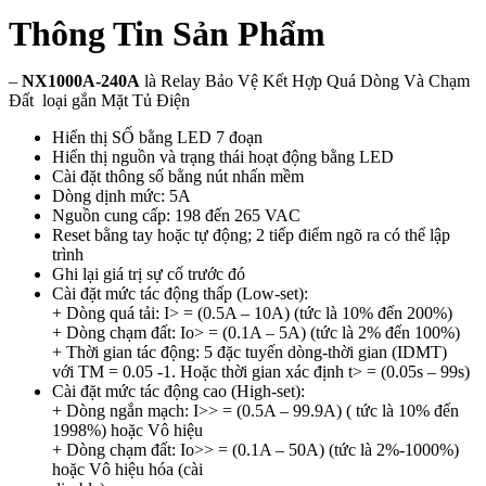
Thông Tin Sản Phẩm
–
NX1000A-240A
là Relay Bảo Vệ Kết Hợp Quá Dòng Và Chạm
Đất loại gắn Mặt Tủ Điện
Hiển thị SỐ bằng LED 7 đoạn
Hiển thị nguồn và trạng thái hoạt động bằng LED
Cài đặt thông số bằng nút nhấn mềm
Dòng dịnh mức: 5A
Nguồn cung cấp: 198 đến 265 VAC
Reset bằng tay hoặc tự động; 2 tiếp điểm ngõ ra có thể lập
trình
Ghi lại giá trị sự cố trước đó
Cài đặt mức tác động thấp (Low-set):
+ Dòng quá tải: I> = (0.5A – 10A) (tức là 10% đến 200%)
+ Dòng chạm đất: Io> = (0.1A – 5A) (tức là 2% đến 100%)
+ Thời gian tác động: 5 đặc tuyến dòng-thời gian (IDMT)
với TM = 0.05 -1. Hoặc thời gian xác định t> = (0.05s – 99s)
Cài đặt mức tác động cao (High-set):
+ Dòng ngắn mạch: I>> = (0.5A – 99.9A) ( tức là 10% đến
1998%) hoặc Vô hiệu
+ Dòng chạm đất: Io>> = (0.1A – 50A) (tức là 2%-1000%)
hoặc Vô hiệu hóa (cài