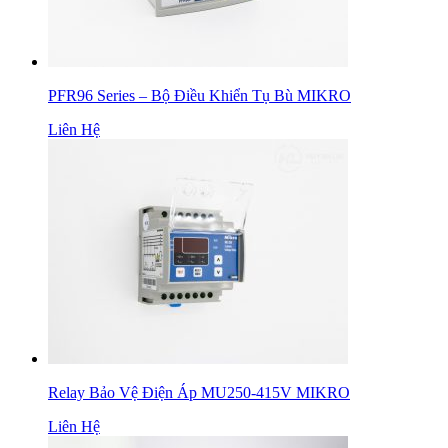
PFR96 Series – Bộ Điều Khiển Tụ Bù MIKRO
Liên Hệ
Relay Bảo Vệ Điện Áp MU250-415V MIKRO
Liên Hệ