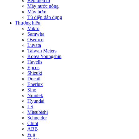
Bếp điện từ
Máy nước nóng
Máy bơm
Tủ điện dân dụng
Thương hiệu
Mikro
Samwha
Osemco
Luvata
Taiwan Meters
Korea Youngshin
Havells
Epcos
Shizuki
Ducati
Enerlux
Sino
Nuintek
Hyundai
LS
Mitsubishi
Schneider
Chint
ABB
Fuji