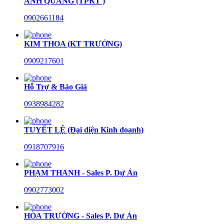
ANH QUANG (TPKT )
0902661184
KIM THOA (KT TRƯỞNG)
0909217601
Hỗ Trợ & Báo Giá
0938984282
TUYẾT LỆ (Đại diện Kinh doanh)
0918707916
PHẠM THANH - Sales P. Dự Án
0902773002
HÒA TRƯỜNG - Sales P. Dự Án