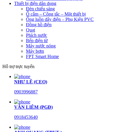
Thiết bị điện dân dụng
Đèn chiếu sáng
Ổ cắm – Công tắc – Mặt thiết bị
Ống luồn dây điện – Phụ Kiện PVC
Đồng hồ điện
Quạt
Phích nước
Bếp điện từ
Máy nước nóng
Máy bơm
FPT Smart Home
Hỗ trợ trực tuyến
NHƯ LỆ (CEO)
0903996887
VĂN LIÊM (PGĐ)
0918453640