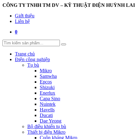
CÔNG TY TNHH TM DV – KỸ THUẬT ĐIỆN HUỲNH LAI
Giới thiệu
Liên hệ
0
Trang chủ
Điện công nghiệp
Tụ bù
Mikro
Samwha
Epcos
Shizuki
Enerlux
Capa Sino
Nuintek
Havells
Ducati
Dae Yeong
Bộ điều khiển tụ bù
Thiết bị điện Mikro
Cuộn kháng Mikro