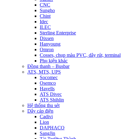
CNC
Sungho
Chint
Idec
ILEC
Sterling Enterprise
Dixsen
Hanyoung
Omron
Cosses, chụp màu PVC, dây rút, terminal
Phụ kiện khác
Đồng thanh – Busbar
ATS, MTS, UPS
Socomec
Osemco
Havells
ATS Divec
ATS Shihlin
Hệ thống thu sét
Dây cáp điện
Cadivi
Lion
DAPHACO
SangJin
Tài Trường Thành