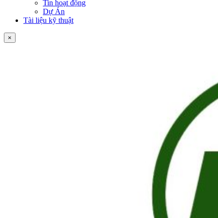
Tin hoạt động
Dự Án
Tài liệu kỹ thuật
×