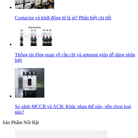
Contactor và khởi động từ là gì? Phân biệt chi tiết
Thông tin tổng quan về cầu chì và aptomat giúp dễ dàng phân
biệt
So sánh MCCB và ACB: Khác nhau thế nào, nên chọn loại
nào?
Sản Phẩm Nổi Bật