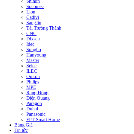
Shihlin
Socomec
Lion
Cadivi
SangJin
Tài Trường Thành
CNC
Dixsen
Idec
Sungho
Hanyoung
Master
Selec
ILEC
Omron
Philips
MPE
Rạng Đông
Điện Quang
Paragon
Duhal
Panasonic
FPT Smart Home
Bảng Giá
Tin tức