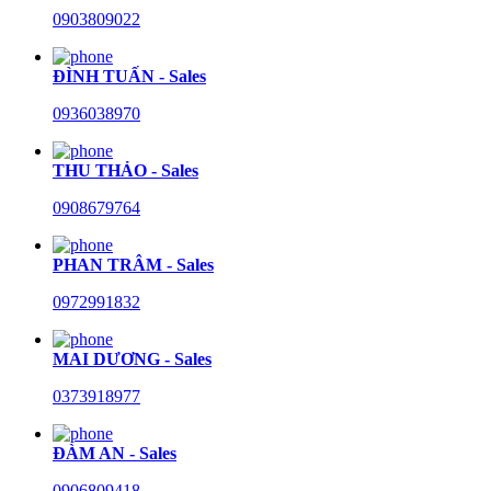
0903809022
ĐÌNH TUẤN - Sales
0936038970
THU THẢO - Sales
0908679764
PHAN TRÂM - Sales
0972991832
MAI DƯƠNG - Sales
0373918977
ĐÀM AN - Sales
0906809418