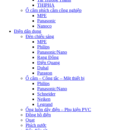
THIPHA
Ổ cắm phích cắm công nghiệp
MPE
Panasonic
Nanoco
Điện dân dụng
Đèn chiếu sáng
MPE
Philips
Panasonic/Nano
Rạng Đông
Điện Quang
Duhal
Paragon
Ổ cắm – Công tắc – Mặt thiết bị
Philips
Panasonic/Nano
Schneider
Neiken
Legrand
Ống luồn dây điện – Phụ kiện PVC
Đồng hồ điện
Quạt
Phích nước