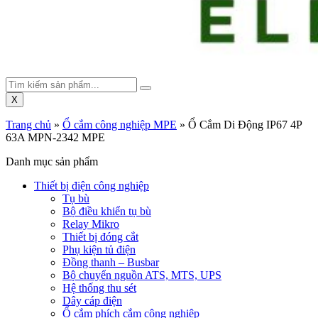
X
Trang chủ
»
Ổ cắm công nghiệp MPE
»
Ổ Cắm Di Động IP67 4P
63A MPN-2342 MPE
Danh mục sản phẩm
Thiết bị điện công nghiệp
Tụ bù
Bộ điều khiển tụ bù
Relay Mikro
Thiết bị đóng cắt
Phụ kiện tủ điện
Đồng thanh – Busbar
Bộ chuyển nguồn ATS, MTS, UPS
Hệ thống thu sét
Dây cáp điện
Ổ cắm phích cắm công nghiệp