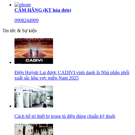
CẨM HẰNG (KT hóa đơn)
0908244909
Tin tức & Sự kiện
Điện Huỳnh Lai được CADIVI vinh danh là Nhà phân phối
xuất sắc khu vực miền Nam 2025
Cách bố trí thiết bị trong tủ điện đúng chuẩn kỹ thuật