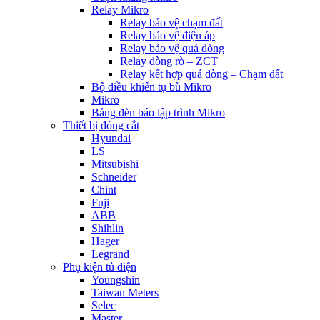
Relay Mikro
Relay bảo vệ chạm đất
Relay bảo vệ điện áp
Relay bảo vệ quá dòng
Relay dòng rò – ZCT
Relay kết hợp quá dòng – Chạm đất
Bộ điều khiển tụ bù Mikro
Mikro
Bảng đèn báo lập trình Mikro
Thiết bị đóng cắt
Hyundai
LS
Mitsubishi
Schneider
Chint
Fuji
ABB
Shihlin
Hager
Legrand
Phụ kiện tủ điện
Youngshin
Taiwan Meters
Selec
Master