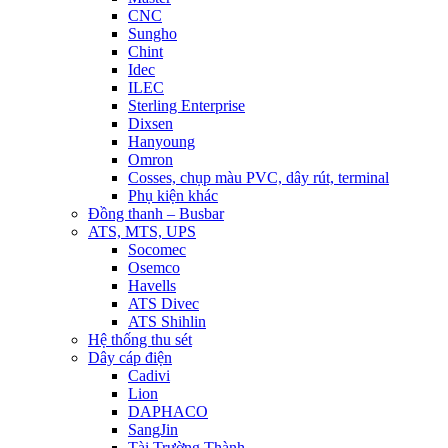
CNC
Sungho
Chint
Idec
ILEC
Sterling Enterprise
Dixsen
Hanyoung
Omron
Cosses, chụp màu PVC, dây rút, terminal
Phụ kiện khác
Đồng thanh – Busbar
ATS, MTS, UPS
Socomec
Osemco
Havells
ATS Divec
ATS Shihlin
Hệ thống thu sét
Dây cáp điện
Cadivi
Lion
DAPHACO
SangJin
Tài Trường Thành