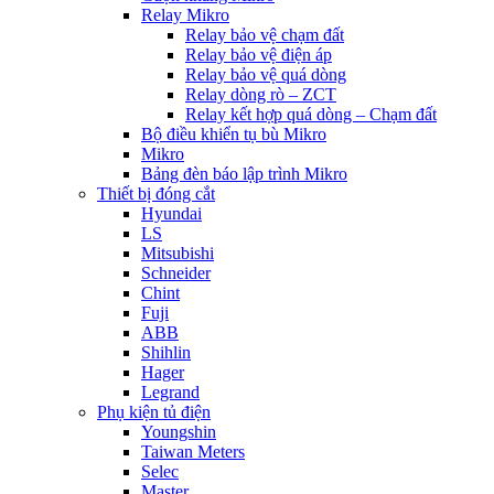
Relay Mikro
Relay bảo vệ chạm đất
Relay bảo vệ điện áp
Relay bảo vệ quá dòng
Relay dòng rò – ZCT
Relay kết hợp quá dòng – Chạm đất
Bộ điều khiển tụ bù Mikro
Mikro
Bảng đèn báo lập trình Mikro
Thiết bị đóng cắt
Hyundai
LS
Mitsubishi
Schneider
Chint
Fuji
ABB
Shihlin
Hager
Legrand
Phụ kiện tủ điện
Youngshin
Taiwan Meters
Selec
Master