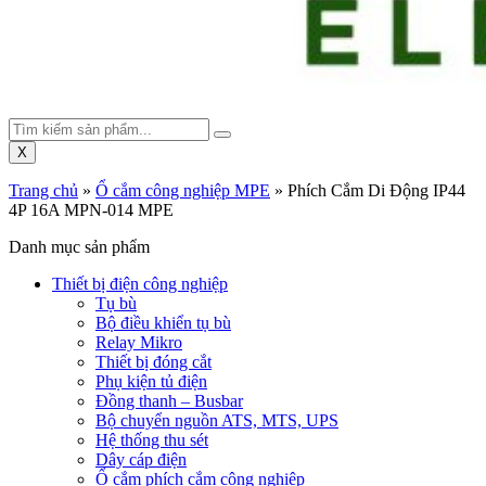
X
Trang chủ
»
Ổ cắm công nghiệp MPE
»
Phích Cắm Di Động IP44
4P 16A MPN-014 MPE
Danh mục sản phẩm
Thiết bị điện công nghiệp
Tụ bù
Bộ điều khiển tụ bù
Relay Mikro
Thiết bị đóng cắt
Phụ kiện tủ điện
Đồng thanh – Busbar
Bộ chuyển nguồn ATS, MTS, UPS
Hệ thống thu sét
Dây cáp điện
Ổ cắm phích cắm công nghiệp