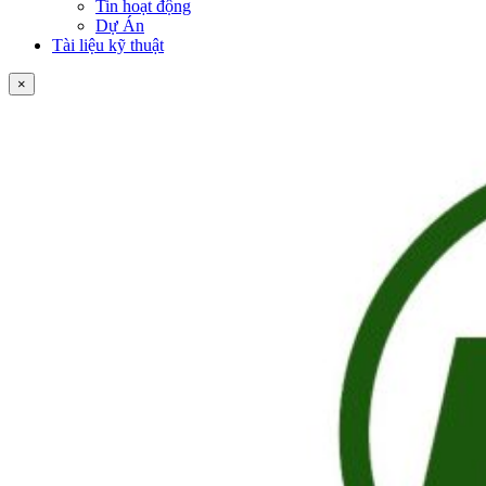
Tin hoạt động
Dự Án
Tài liệu kỹ thuật
×