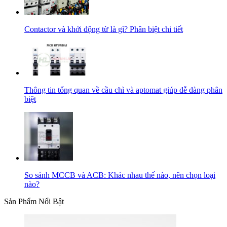
Contactor và khởi động từ là gì? Phân biệt chi tiết
Thông tin tổng quan về cầu chì và aptomat giúp dễ dàng phân
biệt
So sánh MCCB và ACB: Khác nhau thế nào, nên chọn loại
nào?
Sản Phẩm Nổi Bật