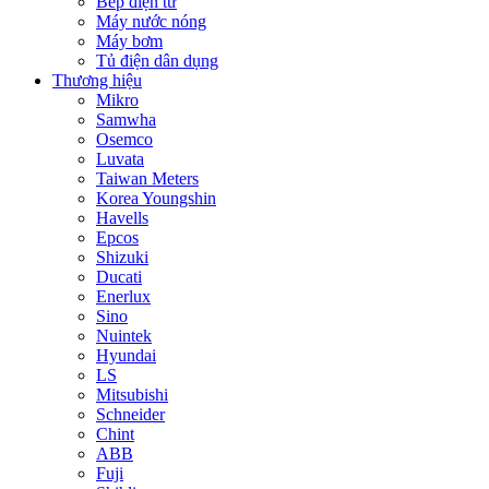
Bếp điện từ
Máy nước nóng
Máy bơm
Tủ điện dân dụng
Thương hiệu
Mikro
Samwha
Osemco
Luvata
Taiwan Meters
Korea Youngshin
Havells
Epcos
Shizuki
Ducati
Enerlux
Sino
Nuintek
Hyundai
LS
Mitsubishi
Schneider
Chint
ABB
Fuji