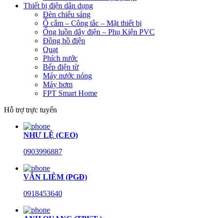
Thiết bị điện dân dụng
Đèn chiếu sáng
Ổ cắm – Công tắc – Mặt thiết bị
Ống luồn dây điện – Phụ Kiện PVC
Đồng hồ điện
Quạt
Phích nước
Bếp điện từ
Máy nước nóng
Máy bơm
FPT Smart Home
Hỗ trợ trực tuyến
NHƯ LỆ (CEO)
0903996887
VĂN LIÊM (PGĐ)
0918453640