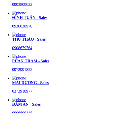
0903809022
ĐÌNH TUẤN - Sales
0936038970
THU THẢO - Sales
0908679764
PHAN TRÂM - Sales
0972991832
MAI DƯƠNG - Sales
0373918977
ĐÀM AN - Sales
0906809418