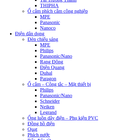
THIPHA
Ổ cắm phích cắm công nghiệp
MPE
Panasonic
Nanoco
Điện dân dụng
Đèn chiếu sáng
MPE
Philips
Panasonic/Nano
Rạng Đông
Điện Quang
Duhal
Paragon
Ổ cắm – Công tắc – Mặt thiết bị
Philips
Panasonic/Nano
Schneider
Neiken
Legrand
Ống luồn dây điện – Phụ kiện PVC
Đồng hồ điện
Quạt
Phích nước