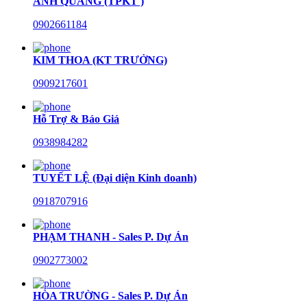
ANH QUANG (TPKT )
0902661184
KIM THOA (KT TRƯỞNG)
0909217601
Hỗ Trợ & Báo Giá
0938984282
TUYẾT LỆ (Đại diện Kinh doanh)
0918707916
PHẠM THANH - Sales P. Dự Án
0902773002
HÒA TRƯỜNG - Sales P. Dự Án