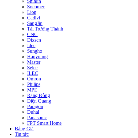
Shihlin
Socomec
Lion
Cadivi
SangJin
Tài Trường Thành
CNC
Dixsen
Idec
Sungho
Hanyoung
Master
Selec
ILEC
Omron
Philips
MPE
Rạng Đông
Điện Quang
Paragon
Duhal
Panasonic
FPT Smart Home
Bảng Giá
Tin tức