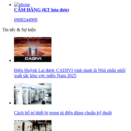
CẨM HẰNG (KT hóa đơn)
0908244909
Tin tức & Sự kiện
Điện Huỳnh Lai được CADIVI vinh danh là Nhà phân phối
xuất sắc khu vực miền Nam 2025
Cách bố trí thiết bị trong tủ điện đúng chuẩn kỹ thuật