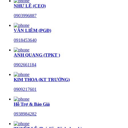
NHƯ LỆ (CEO)
0903996887
VĂN LIÊM (PGĐ)
0918453640
ANH QUANG (TPKT )
0902661184
KIM THOA (KT TRƯỞNG)
0909217601
Hỗ Trợ & Báo Giá
0938984282