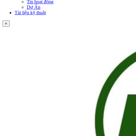
Tin hoạt động
Dự Án
Tài liệu kỹ thuật
×