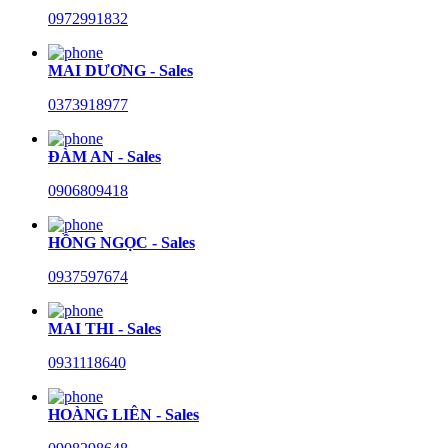
0972991832
MAI DƯƠNG - Sales
0373918977
ĐÀM AN - Sales
0906809418
HỒNG NGỌC - Sales
0937597674
MAI THI - Sales
0931118640
HOÀNG LIÊN - Sales