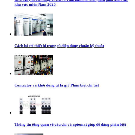
khu vực miền Nam 2025
Cách bố trí thiết bị trong tủ điện đúng chuẩn kỹ thuật
Contactor và khởi động từ là gì? Phân biệt chi tiết
Thông tin tổng quan về cầu chì và aptomat giúp dễ dàng phân biệt