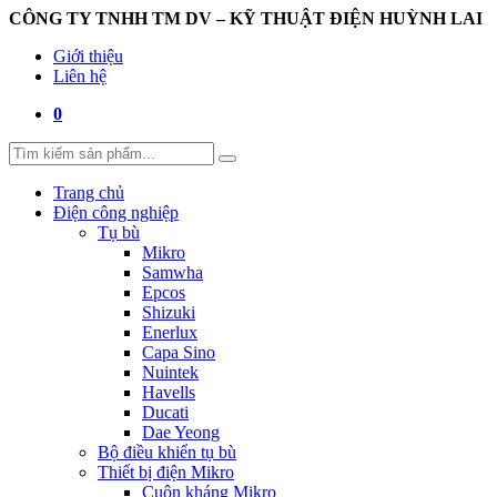
CÔNG TY TNHH TM DV – KỸ THUẬT ĐIỆN HUỲNH LAI
Giới thiệu
Liên hệ
0
Trang chủ
Điện công nghiệp
Tụ bù
Mikro
Samwha
Epcos
Shizuki
Enerlux
Capa Sino
Nuintek
Havells
Ducati
Dae Yeong
Bộ điều khiển tụ bù
Thiết bị điện Mikro
Cuộn kháng Mikro