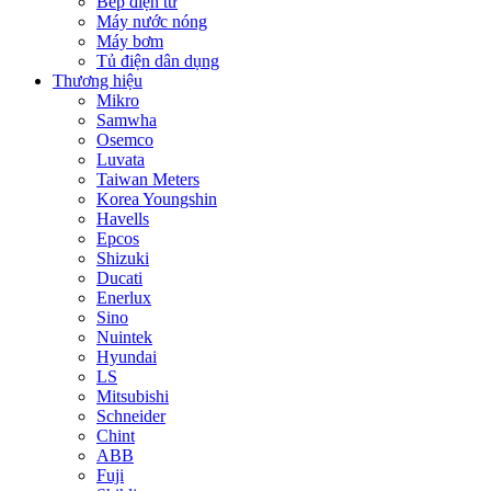
Bếp điện từ
Máy nước nóng
Máy bơm
Tủ điện dân dụng
Thương hiệu
Mikro
Samwha
Osemco
Luvata
Taiwan Meters
Korea Youngshin
Havells
Epcos
Shizuki
Ducati
Enerlux
Sino
Nuintek
Hyundai
LS
Mitsubishi
Schneider
Chint
ABB
Fuji