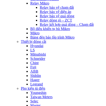
Relay Mikro
Relay bảo vệ chạm đất
Relay bảo vệ điện áp
Relay bảo vệ quá dòng
Relay dòng rò – ZCT
Relay kết hợp quá dòng – Chạm đất
Bộ điều khiển tụ bù Mikro
Mikro
Bảng đèn báo lập trình Mikro
Thiết bị đóng cắt
Hyundai
LS
Mitsubishi
Schneider
Chint
Fuji
ABB
Shihlin
Hager
Legrand
Phụ kiện tủ điện
Youngshin
Taiwan Meters
Selec
Master