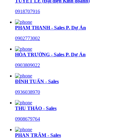
TUYẾT LỆ (Đại diện Kinh doanh)
0918707916
PHẠM THANH - Sales P. Dự Án
0902773002
HÒA TRƯỜNG - Sales P. Dự Án
0903809022
ĐÌNH TUẤN - Sales
0936038970
THU THẢO - Sales
0908679764
PHAN TRÂM - Sales