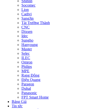
Shihlin
Socomec
Lion
Cadivi
SangJin
Tài Trường Thành
CNC
Dixsen
Idec
Sungho
Hanyoung
Master
Selec
ILEC
Omron
Philips
MPE
Rạng Đông
Điện Quang
Paragon
Duhal
Panasonic
FPT Smart Home
Bảng Giá
Tin tức