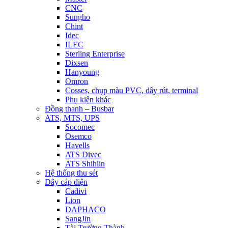
CNC
Sungho
Chint
Idec
ILEC
Sterling Enterprise
Dixsen
Hanyoung
Omron
Cosses, chụp màu PVC, dây rút, terminal
Phụ kiện khác
Đồng thanh – Busbar
ATS, MTS, UPS
Socomec
Osemco
Havells
ATS Divec
ATS Shihlin
Hệ thống thu sét
Dây cáp điện
Cadivi
Lion
DAPHACO
SangJin
Tài Trường Thành