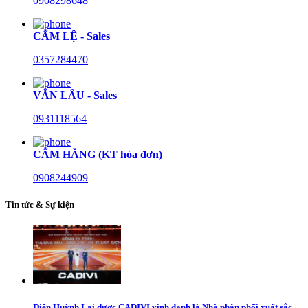
0908298648
CẨM LỆ - Sales
0357284470
VĂN LÂU - Sales
0931118564
CẨM HẰNG (KT hóa đơn)
0908244909
Tin tức & Sự kiện
Điện Huỳnh Lai được CADIVI vinh danh là Nhà phân phối xuất sắc