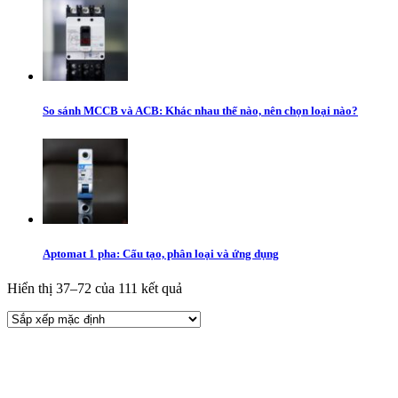
So sánh MCCB và ACB: Khác nhau thế nào, nên chọn loại nào?
Aptomat 1 pha: Cấu tạo, phân loại và ứng dụng
Hiển thị 37–72 của 111 kết quả