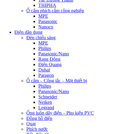
THIPHA
Ổ cắm phích cắm công nghiệp
MPE
Panasonic
Nanoco
Điện dân dụng
Đèn chiếu sáng
MPE
Philips
Panasonic/Nano
Rạng Đông
Điện Quang
Duhal
Paragon
Ổ cắm – Công tắc – Mặt thiết bị
Philips
Panasonic/Nano
Schneider
Neiken
Legrand
Ống luồn dây điện – Phụ kiện PVC
Đồng hồ điện
Quạt
Phích nước