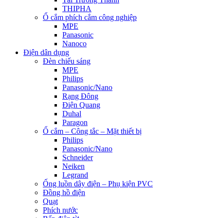
THIPHA
Ổ cắm phích cắm công nghiệp
MPE
Panasonic
Nanoco
Điện dân dụng
Đèn chiếu sáng
MPE
Philips
Panasonic/Nano
Rạng Đông
Điện Quang
Duhal
Paragon
Ổ cắm – Công tắc – Mặt thiết bị
Philips
Panasonic/Nano
Schneider
Neiken
Legrand
Ống luồn dây điện – Phụ kiện PVC
Đồng hồ điện
Quạt
Phích nước