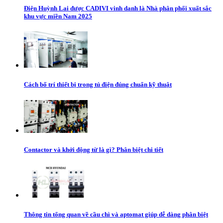
Điện Huỳnh Lai được CADIVI vinh danh là Nhà phân phối xuất sắc
khu vực miền Nam 2025
Cách bố trí thiết bị trong tủ điện đúng chuẩn kỹ thuật
Contactor và khởi động từ là gì? Phân biệt chi tiết
Thông tin tổng quan về cầu chì và aptomat giúp dễ dàng phân biệt