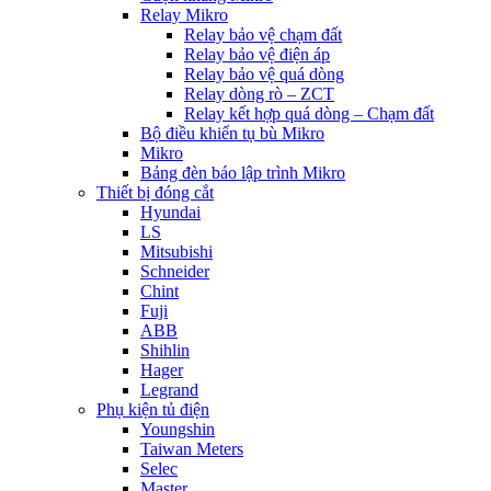
Relay Mikro
Relay bảo vệ chạm đất
Relay bảo vệ điện áp
Relay bảo vệ quá dòng
Relay dòng rò – ZCT
Relay kết hợp quá dòng – Chạm đất
Bộ điều khiển tụ bù Mikro
Mikro
Bảng đèn báo lập trình Mikro
Thiết bị đóng cắt
Hyundai
LS
Mitsubishi
Schneider
Chint
Fuji
ABB
Shihlin
Hager
Legrand
Phụ kiện tủ điện
Youngshin
Taiwan Meters
Selec
Master