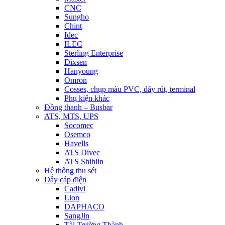
CNC
Sungho
Chint
Idec
ILEC
Sterling Enterprise
Dixsen
Hanyoung
Omron
Cosses, chụp màu PVC, dây rút, terminal
Phụ kiện khác
Đồng thanh – Busbar
ATS, MTS, UPS
Socomec
Osemco
Havells
ATS Divec
ATS Shihlin
Hệ thống thu sét
Dây cáp điện
Cadivi
Lion
DAPHACO
SangJin
Tài Trường Thành