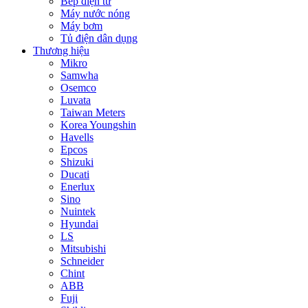
Bếp điện từ
Máy nước nóng
Máy bơm
Tủ điện dân dụng
Thương hiệu
Mikro
Samwha
Osemco
Luvata
Taiwan Meters
Korea Youngshin
Havells
Epcos
Shizuki
Ducati
Enerlux
Sino
Nuintek
Hyundai
LS
Mitsubishi
Schneider
Chint
ABB
Fuji