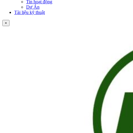
Tin hoạt động
Dự Án
Tài liệu kỹ thuật
×