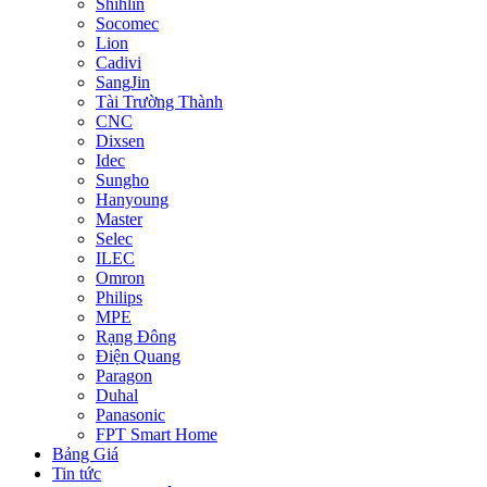
Shihlin
Socomec
Lion
Cadivi
SangJin
Tài Trường Thành
CNC
Dixsen
Idec
Sungho
Hanyoung
Master
Selec
ILEC
Omron
Philips
MPE
Rạng Đông
Điện Quang
Paragon
Duhal
Panasonic
FPT Smart Home
Bảng Giá
Tin tức