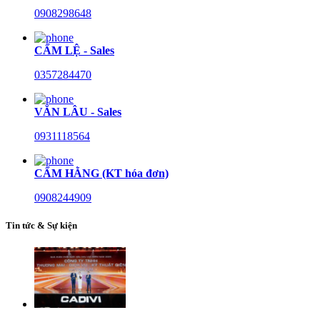
0908298648
CẨM LỆ - Sales
0357284470
VĂN LÂU - Sales
0931118564
CẨM HẰNG (KT hóa đơn)
0908244909
Tin tức & Sự kiện