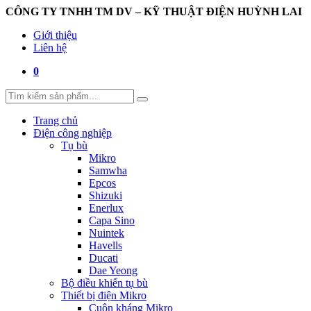
CÔNG TY TNHH TM DV – KỸ THUẬT ĐIỆN HUỲNH LAI
Giới thiệu
Liên hệ
0
Trang chủ
Điện công nghiệp
Tụ bù
Mikro
Samwha
Epcos
Shizuki
Enerlux
Capa Sino
Nuintek
Havells
Ducati
Dae Yeong
Bộ điều khiển tụ bù
Thiết bị điện Mikro
Cuộn kháng Mikro