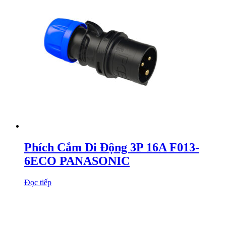
Phích Cắm Di Động 3P 16A F013-
6ECO PANASONIC
Đọc tiếp