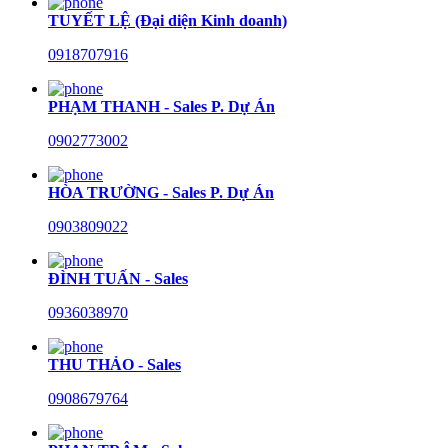
TUYẾT LỆ (Đại diện Kinh doanh)
0918707916
PHẠM THANH - Sales P. Dự Án
0902773002
HÒA TRƯỜNG - Sales P. Dự Án
0903809022
ĐÌNH TUẤN - Sales
0936038970
THU THẢO - Sales
0908679764