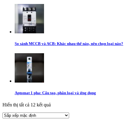
So sánh MCCB và ACB: Khác nhau thế nào, nên chọn loại nào?
Aptomat 1 pha: Cấu tạo, phân loại và ứng dụng
Hiển thị tất cả 12 kết quả