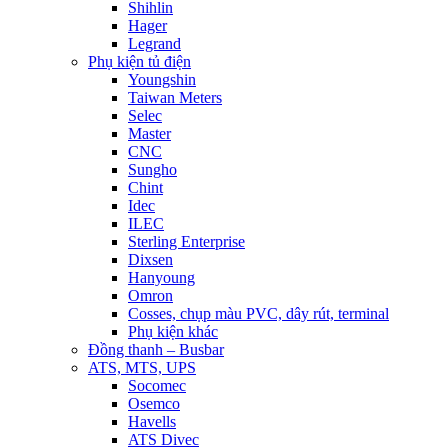
Shihlin
Hager
Legrand
Phụ kiện tủ điện
Youngshin
Taiwan Meters
Selec
Master
CNC
Sungho
Chint
Idec
ILEC
Sterling Enterprise
Dixsen
Hanyoung
Omron
Cosses, chụp màu PVC, dây rút, terminal
Phụ kiện khác
Đồng thanh – Busbar
ATS, MTS, UPS
Socomec
Osemco
Havells
ATS Divec