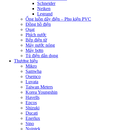
Schneider
Neiken
Legrand
Ống luồn dây điện – Phụ kiện PVC
Đồng hồ điện
Quạt
Phích nước
Bếp điện từ
Máy nước nóng
Máy bơm
Tủ điện dân dụng
Thương hiệu
Mikro
Samwha
Osemco
Luvata
Taiwan Meters
Korea Youngshin
Havells
Epcos
Shizuki
Ducati
Enerlux
Sino
Nuintek