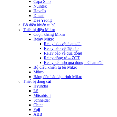
Capa Sino
Nuintek
Havells
Ducati
Dae Yeong
Bộ điều khiển tụ bù
Thiết bị điện Mikro
Cuộn kháng Mikro
Relay Mikro
Relay bảo vệ chạm đất
Relay bảo vệ điện áp
Relay bảo vệ quá dòng
Relay dòng rò – ZCT
Relay kết hợp quá dòng – Chạm đất
Bộ điều khiển tụ bù Mikro
Mikro
Bảng đèn báo lập trình Mikro
Thiết bị đóng cắt
Hyundai
LS
Mitsubishi
Schneider
Chint
Fuji
ABB