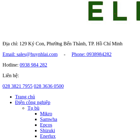
Địa chỉ: 129 Ký Con, Phường Bến Thành, TP. Hồ Chí Minh
Email: sales@huynhlai.com
-
Phone: 0938984282
Hotline:
0938 984 282
Liên hệ:
028 3821 7955
028 3636 0500
Trang chủ
Điện công nghiệp
Tụ bù
Mikro
Samwha
Epcos
Shizuki
Enerlux