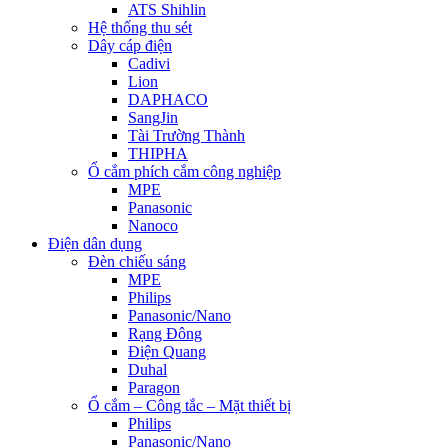
ATS Shihlin
Hệ thống thu sét
Dây cáp điện
Cadivi
Lion
DAPHACO
SangJin
Tài Trường Thành
THIPHA
Ổ cắm phích cắm công nghiệp
MPE
Panasonic
Nanoco
Điện dân dụng
Đèn chiếu sáng
MPE
Philips
Panasonic/Nano
Rạng Đông
Điện Quang
Duhal
Paragon
Ổ cắm – Công tắc – Mặt thiết bị
Philips
Panasonic/Nano