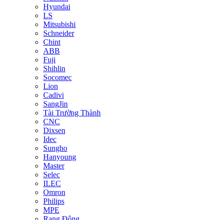
Hyundai
LS
Mitsubishi
Schneider
Chint
ABB
Fuji
Shihlin
Socomec
Lion
Cadivi
SangJin
Tài Trường Thành
CNC
Dixsen
Idec
Sungho
Hanyoung
Master
Selec
ILEC
Omron
Philips
MPE
Rạng Đông