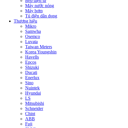
Bếp điện từ
Máy nước nóng
Máy bơm
Tủ điện dân dụng
Thương hiệu
Mikro
Samwha
Osemco
Luvata
Taiwan Meters
Korea Youngshin
Havells
Epcos
Shizuki
Ducati
Enerlux
Sino
Nuintek
Hyundai
LS
Mitsubishi
Schneider
Chint
ABB
Fuji