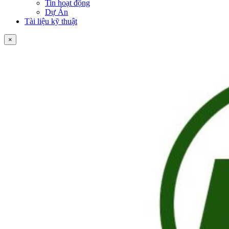
Tin hoạt động
Dự Án
Tài liệu kỹ thuật
×