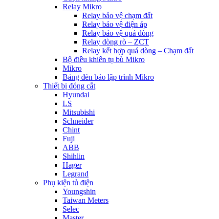
Relay Mikro
Relay bảo vệ chạm đất
Relay bảo vệ điện áp
Relay bảo vệ quá dòng
Relay dòng rò – ZCT
Relay kết hợp quá dòng – Chạm đất
Bộ điều khiển tụ bù Mikro
Mikro
Bảng đèn báo lập trình Mikro
Thiết bị đóng cắt
Hyundai
LS
Mitsubishi
Schneider
Chint
Fuji
ABB
Shihlin
Hager
Legrand
Phụ kiện tủ điện
Youngshin
Taiwan Meters
Selec
Master