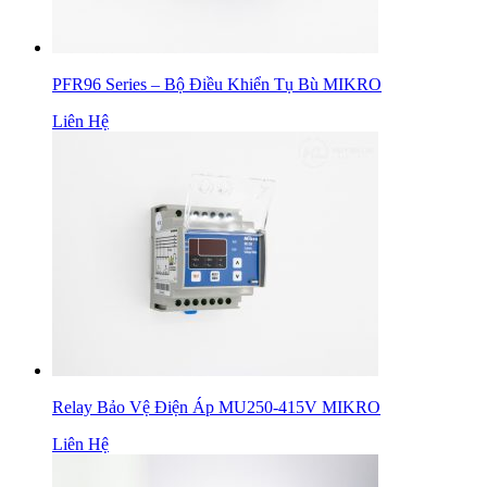
PFR96 Series – Bộ Điều Khiển Tụ Bù MIKRO
Liên Hệ
Relay Bảo Vệ Điện Áp MU250-415V MIKRO
Liên Hệ