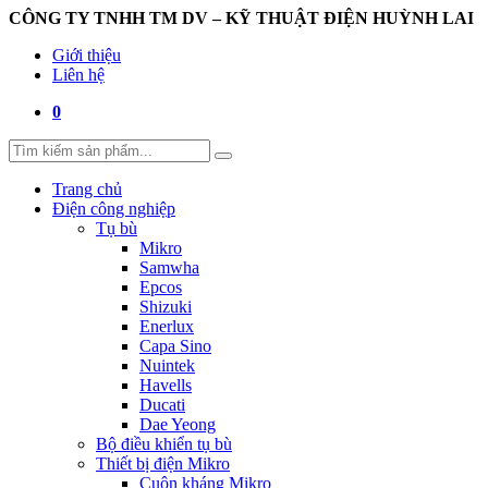
CÔNG TY TNHH TM DV – KỸ THUẬT ĐIỆN HUỲNH LAI
Giới thiệu
Liên hệ
0
Trang chủ
Điện công nghiệp
Tụ bù
Mikro
Samwha
Epcos
Shizuki
Enerlux
Capa Sino
Nuintek
Havells
Ducati
Dae Yeong
Bộ điều khiển tụ bù
Thiết bị điện Mikro
Cuộn kháng Mikro