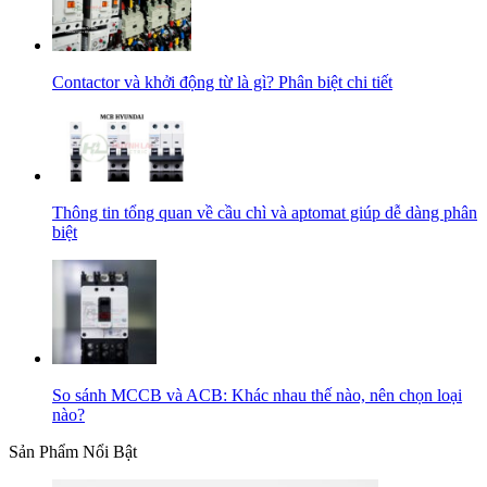
Contactor và khởi động từ là gì? Phân biệt chi tiết
Thông tin tổng quan về cầu chì và aptomat giúp dễ dàng phân
biệt
So sánh MCCB và ACB: Khác nhau thế nào, nên chọn loại
nào?
Sản Phẩm Nổi Bật