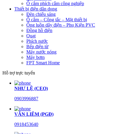
Ổ cắm phích cắm công nghiệp
Thiết bị điện dân dụng
Đèn chiếu sáng
Ổ cắm – Công tắc – Mặt thiết bị
Ống luồn dây điện – Phụ Kiện PVC
Đồng hồ điện
Quạt
Phích nước
Bếp điện từ
Máy nước nóng
Máy bơm
FPT Smart Home
Hỗ trợ trực tuyến
NHƯ LỆ (CEO)
0903996887
VĂN LIÊM (PGĐ)
0918453640