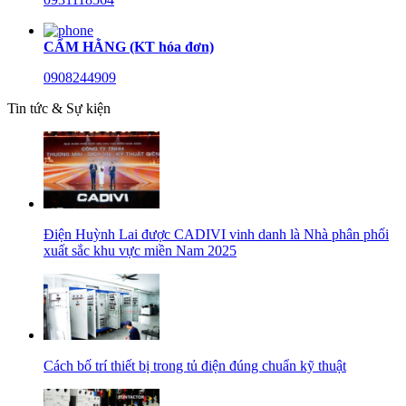
CẨM HẰNG (KT hóa đơn)
0908244909
Tin tức & Sự kiện
Điện Huỳnh Lai được CADIVI vinh danh là Nhà phân phối
xuất sắc khu vực miền Nam 2025
Cách bố trí thiết bị trong tủ điện đúng chuẩn kỹ thuật