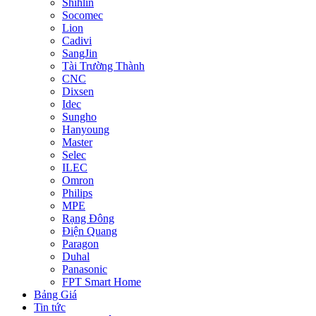
Shihlin
Socomec
Lion
Cadivi
SangJin
Tài Trường Thành
CNC
Dixsen
Idec
Sungho
Hanyoung
Master
Selec
ILEC
Omron
Philips
MPE
Rạng Đông
Điện Quang
Paragon
Duhal
Panasonic
FPT Smart Home
Bảng Giá
Tin tức