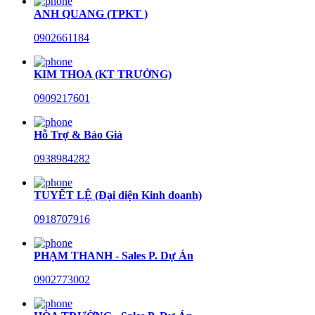
ANH QUANG (TPKT )
0902661184
KIM THOA (KT TRƯỞNG)
0909217601
Hỗ Trợ & Báo Giá
0938984282
TUYẾT LỆ (Đại diện Kinh doanh)
0918707916
PHẠM THANH - Sales P. Dự Án
0902773002