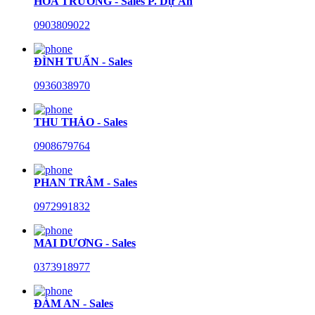
HÒA TRƯỜNG - Sales P. Dự Án
0903809022
ĐÌNH TUẤN - Sales
0936038970
THU THẢO - Sales
0908679764
PHAN TRÂM - Sales
0972991832
MAI DƯƠNG - Sales
0373918977
ĐÀM AN - Sales