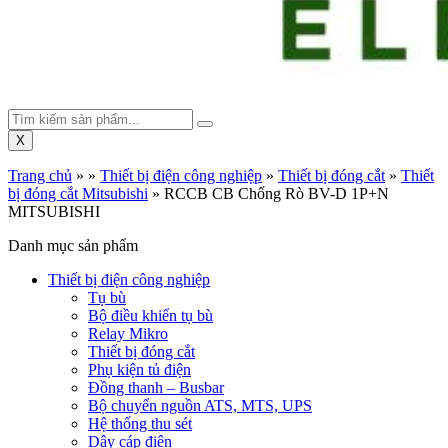
X
Trang chủ
»
»
Thiết bị điện công nghiệp
»
Thiết bị đóng cắt
»
Thiết
bị đóng cắt Mitsubishi
»
RCCB CB Chống Rò BV-D 1P+N
MITSUBISHI
Danh mục sản phẩm
Thiết bị điện công nghiệp
Tụ bù
Bộ điều khiển tụ bù
Relay Mikro
Thiết bị đóng cắt
Phụ kiện tủ điện
Đồng thanh – Busbar
Bộ chuyển nguồn ATS, MTS, UPS
Hệ thống thu sét
Dây cáp điện