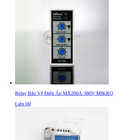
Relay Bảo Vệ Điện Áp MX200A-380V MIKRO
Liên Hệ