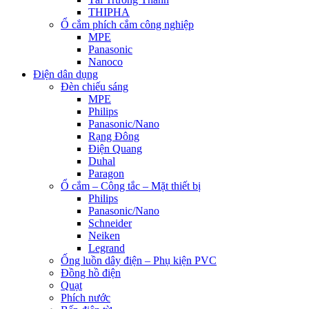
THIPHA
Ổ cắm phích cắm công nghiệp
MPE
Panasonic
Nanoco
Điện dân dụng
Đèn chiếu sáng
MPE
Philips
Panasonic/Nano
Rạng Đông
Điện Quang
Duhal
Paragon
Ổ cắm – Công tắc – Mặt thiết bị
Philips
Panasonic/Nano
Schneider
Neiken
Legrand
Ống luồn dây điện – Phụ kiện PVC
Đồng hồ điện
Quạt
Phích nước