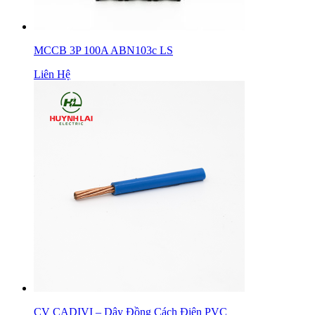
MCCB 3P 100A ABN103c LS
Liên Hệ
CV CADIVI – Dây Đồng Cách Điện PVC