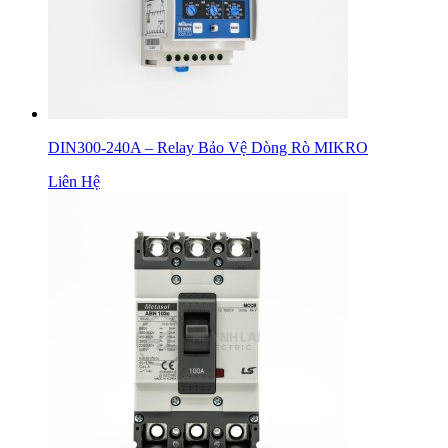
DIN300-240A – Relay Bảo Vệ Dòng Rò MIKRO
Liên Hệ