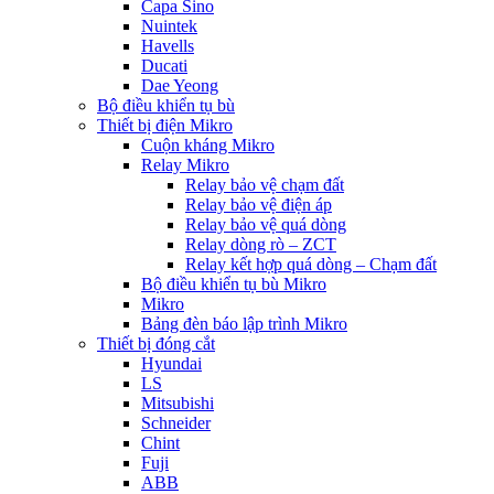
Capa Sino
Nuintek
Havells
Ducati
Dae Yeong
Bộ điều khiển tụ bù
Thiết bị điện Mikro
Cuộn kháng Mikro
Relay Mikro
Relay bảo vệ chạm đất
Relay bảo vệ điện áp
Relay bảo vệ quá dòng
Relay dòng rò – ZCT
Relay kết hợp quá dòng – Chạm đất
Bộ điều khiển tụ bù Mikro
Mikro
Bảng đèn báo lập trình Mikro
Thiết bị đóng cắt
Hyundai
LS
Mitsubishi
Schneider
Chint
Fuji
ABB