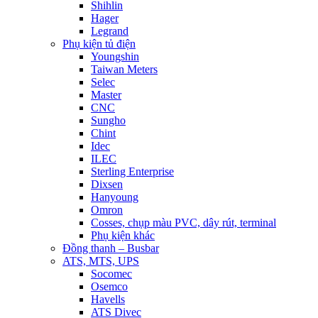
Shihlin
Hager
Legrand
Phụ kiện tủ điện
Youngshin
Taiwan Meters
Selec
Master
CNC
Sungho
Chint
Idec
ILEC
Sterling Enterprise
Dixsen
Hanyoung
Omron
Cosses, chụp màu PVC, dây rút, terminal
Phụ kiện khác
Đồng thanh – Busbar
ATS, MTS, UPS
Socomec
Osemco
Havells
ATS Divec