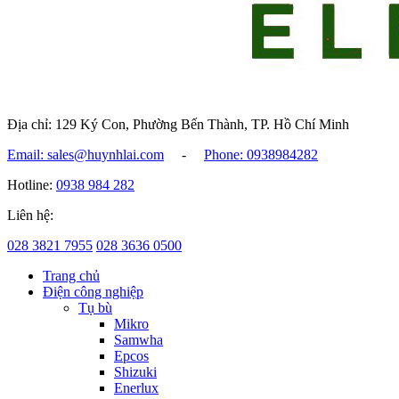
Địa chỉ: 129 Ký Con, Phường Bến Thành, TP. Hồ Chí Minh
Email: sales@huynhlai.com
-
Phone: 0938984282
Hotline:
0938 984 282
Liên hệ:
028 3821 7955
028 3636 0500
Trang chủ
Điện công nghiệp
Tụ bù
Mikro
Samwha
Epcos
Shizuki
Enerlux