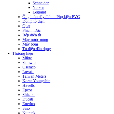
Schneider
Neiken
Legrand
Ống luồn dây điện – Phụ kiện PVC
Đồng hồ điện
Quạt
Phích nước
Bếp điện từ
Máy nước nóng
Máy bơm
Tủ điện dân dụng
Thương hiệu
Mikro
Samwha
Osemco
Luvata
Taiwan Meters
Korea Youngshin
Havells
Epcos
Shizuki
Ducati
Enerlux
Sino
Nuintek