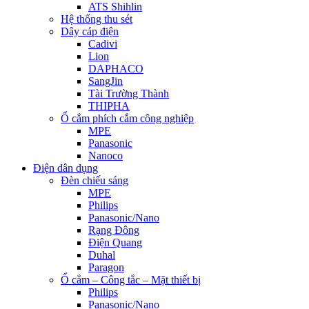
ATS Shihlin
Hệ thống thu sét
Dây cáp điện
Cadivi
Lion
DAPHACO
SangJin
Tài Trường Thành
THIPHA
Ổ cắm phích cắm công nghiệp
MPE
Panasonic
Nanoco
Điện dân dụng
Đèn chiếu sáng
MPE
Philips
Panasonic/Nano
Rạng Đông
Điện Quang
Duhal
Paragon
Ổ cắm – Công tắc – Mặt thiết bị
Philips
Panasonic/Nano