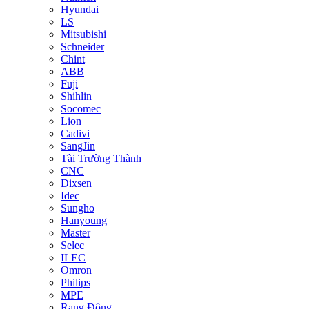
Hyundai
LS
Mitsubishi
Schneider
Chint
ABB
Fuji
Shihlin
Socomec
Lion
Cadivi
SangJin
Tài Trường Thành
CNC
Dixsen
Idec
Sungho
Hanyoung
Master
Selec
ILEC
Omron
Philips
MPE
Rạng Đông