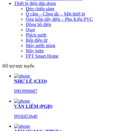
Thiết bị điện dân dụng
Đèn chiếu sáng
Ổ cắm – Công tắc – Mặt thiết bị
Ống luồn dây điện – Phụ Kiện PVC
Đồng hồ điện
Quạt
Phích nước
Bếp điện từ
Máy nước nóng
Máy bơm
FPT Smart Home
Hỗ trợ trực tuyến
NHƯ LỆ (CEO)
0903996887
VĂN LIÊM (PGĐ)
0918453640