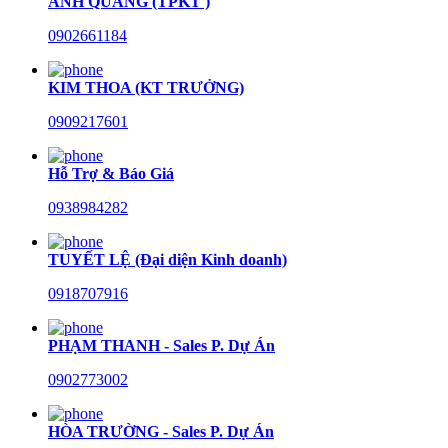
ANH QUANG (TPKT )
0902661184
KIM THOA (KT TRƯỞNG)
0909217601
Hỗ Trợ & Báo Giá
0938984282
TUYẾT LỆ (Đại diện Kinh doanh)
0918707916
PHẠM THANH - Sales P. Dự Án
0902773002
HÒA TRƯỜNG - Sales P. Dự Án