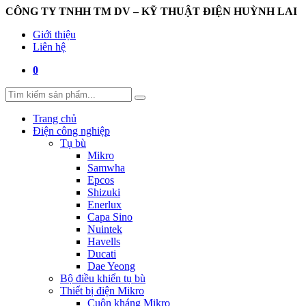
CÔNG TY TNHH TM DV – KỸ THUẬT ĐIỆN HUỲNH LAI
Giới thiệu
Liên hệ
0
Trang chủ
Điện công nghiệp
Tụ bù
Mikro
Samwha
Epcos
Shizuki
Enerlux
Capa Sino
Nuintek
Havells
Ducati
Dae Yeong
Bộ điều khiển tụ bù
Thiết bị điện Mikro
Cuộn kháng Mikro