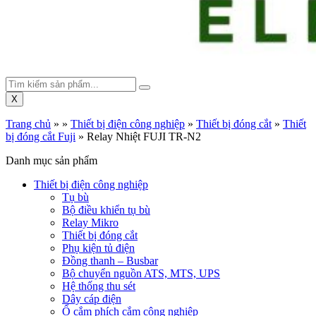
X
Trang chủ
»
»
Thiết bị điện công nghiệp
»
Thiết bị đóng cắt
»
Thiết
bị đóng cắt Fuji
»
Relay Nhiệt FUJI TR-N2
Danh mục sản phẩm
Thiết bị điện công nghiệp
Tụ bù
Bộ điều khiển tụ bù
Relay Mikro
Thiết bị đóng cắt
Phụ kiện tủ điện
Đồng thanh – Busbar
Bộ chuyển nguồn ATS, MTS, UPS
Hệ thống thu sét
Dây cáp điện
Ổ cắm phích cắm công nghiệp