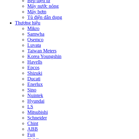
Bếp điện từ
Máy nước nóng
Máy bơm
Tủ điện dân dụng
Thương hiệu
Mikro
Samwha
Osemco
Luvata
Taiwan Meters
Korea Youngshin
Havells
Epcos
Shizuki
Ducati
Enerlux
Sino
Nuintek
Hyundai
LS
Mitsubishi
Schneider
Chint
ABB
Fuji