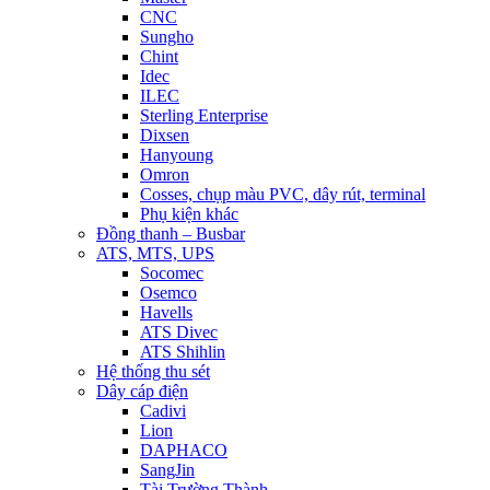
CNC
Sungho
Chint
Idec
ILEC
Sterling Enterprise
Dixsen
Hanyoung
Omron
Cosses, chụp màu PVC, dây rút, terminal
Phụ kiện khác
Đồng thanh – Busbar
ATS, MTS, UPS
Socomec
Osemco
Havells
ATS Divec
ATS Shihlin
Hệ thống thu sét
Dây cáp điện
Cadivi
Lion
DAPHACO
SangJin
Tài Trường Thành