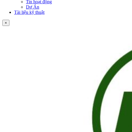
Tin hoạt động
Dự Án
Tài liệu kỹ thuật
×