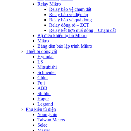
Relay Mikro
Relay bảo vệ chạm đất
Relay bảo vệ điện áp
Relay bảo vệ quá dòng
Relay dòng rò – ZCT
Relay kết hợp quá dòng – Chạm đất
Bộ điều khiển tụ bù Mikro
Mikro
Bảng đèn báo lập trình Mikro
Thiết bị đóng cắt
Hyundai
LS
Mitsubishi
Schneider
Chint
Fuji
ABB
Shihlin
Hager
Legrand
Phụ kiện tủ điện
Youngshin
Taiwan Meters
Selec
Master