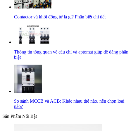
Contactor và khởi động từ là gì? Phân biệt chi tiết
Thông tin tổng quan về cầu chì và aptomat giúp dễ dàng phân
biệt
So sánh MCCB và ACB: Khác nhau thế nào, nên chọn loại
nào?
Sản Phẩm Nổi Bật