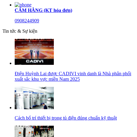
CẨM HẰNG (KT hóa đơn)
0908244909
Tin tức & Sự kiện
Điện Huỳnh Lai được CADIVI vinh danh là Nhà phân phối
xuất sắc khu vực miền Nam 2025
Cách bố trí thiết bị trong tủ điện đúng chuẩn kỹ thuật