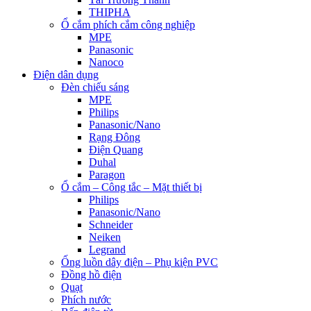
THIPHA
Ổ cắm phích cắm công nghiệp
MPE
Panasonic
Nanoco
Điện dân dụng
Đèn chiếu sáng
MPE
Philips
Panasonic/Nano
Rạng Đông
Điện Quang
Duhal
Paragon
Ổ cắm – Công tắc – Mặt thiết bị
Philips
Panasonic/Nano
Schneider
Neiken
Legrand
Ống luồn dây điện – Phụ kiện PVC
Đồng hồ điện
Quạt
Phích nước