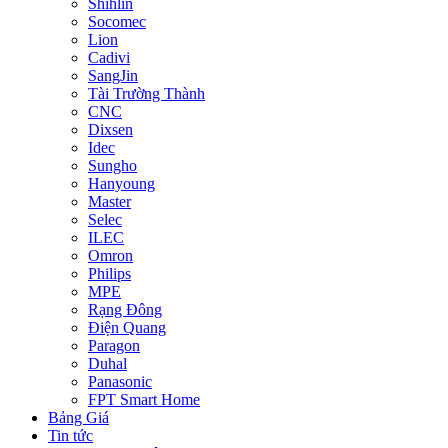
Shihlin
Socomec
Lion
Cadivi
SangJin
Tài Trường Thành
CNC
Dixsen
Idec
Sungho
Hanyoung
Master
Selec
ILEC
Omron
Philips
MPE
Rạng Đông
Điện Quang
Paragon
Duhal
Panasonic
FPT Smart Home
Bảng Giá
Tin tức