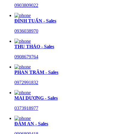
0903809022
ĐÌNH TUẤN - Sales
0936038970
THU THẢO - Sales
0908679764
PHAN TRÂM - Sales
0972991832
MAI DƯƠNG - Sales
0373918977
ĐÀM AN - Sales
0906809418