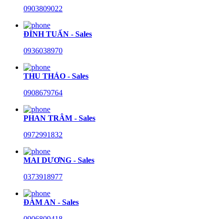
0903809022
ĐÌNH TUẤN - Sales
0936038970
THU THẢO - Sales
0908679764
PHAN TRÂM - Sales
0972991832
MAI DƯƠNG - Sales
0373918977
ĐÀM AN - Sales
0906809418