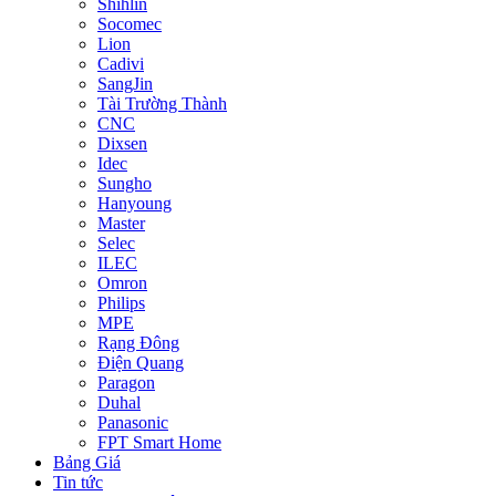
Shihlin
Socomec
Lion
Cadivi
SangJin
Tài Trường Thành
CNC
Dixsen
Idec
Sungho
Hanyoung
Master
Selec
ILEC
Omron
Philips
MPE
Rạng Đông
Điện Quang
Paragon
Duhal
Panasonic
FPT Smart Home
Bảng Giá
Tin tức