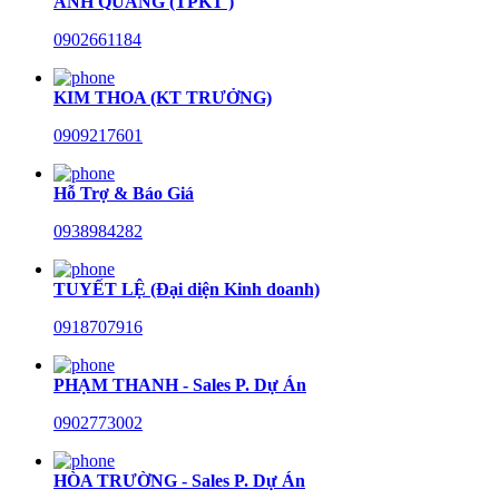
ANH QUANG (TPKT )
0902661184
KIM THOA (KT TRƯỞNG)
0909217601
Hỗ Trợ & Báo Giá
0938984282
TUYẾT LỆ (Đại diện Kinh doanh)
0918707916
PHẠM THANH - Sales P. Dự Án
0902773002
HÒA TRƯỜNG - Sales P. Dự Án