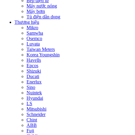
Bếp điện từ
Máy nước nóng
Máy bơm
Tủ điện dân dụng
Thương hiệu
Mikro
Samwha
Osemco
Luvata
Taiwan Meters
Korea Youngshin
Havells
Epcos
Shizuki
Ducati
Enerlux
Sino
Nuintek
Hyundai
LS
Mitsubishi
Schneider
Chint
ABB
Fuji