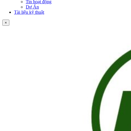
Tin hoạt động
Dự Án
Tài liệu kỹ thuật
×