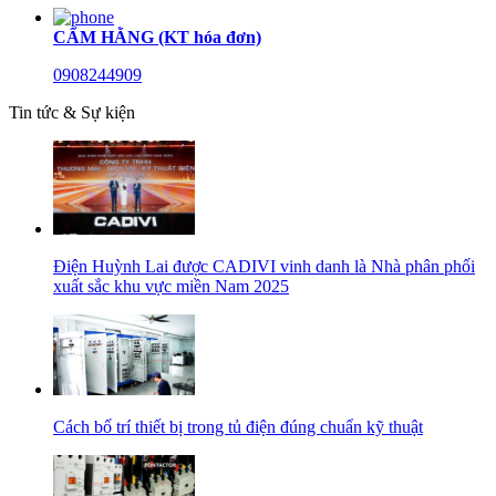
CẨM HẰNG (KT hóa đơn)
0908244909
Tin tức & Sự kiện
Điện Huỳnh Lai được CADIVI vinh danh là Nhà phân phối
xuất sắc khu vực miền Nam 2025
Cách bố trí thiết bị trong tủ điện đúng chuẩn kỹ thuật