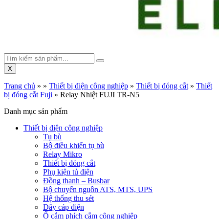
X
Trang chủ
»
»
Thiết bị điện công nghiệp
»
Thiết bị đóng cắt
»
Thiết
bị đóng cắt Fuji
»
Relay Nhiệt FUJI TR-N5
Danh mục sản phẩm
Thiết bị điện công nghiệp
Tụ bù
Bộ điều khiển tụ bù
Relay Mikro
Thiết bị đóng cắt
Phụ kiện tủ điện
Đồng thanh – Busbar
Bộ chuyển nguồn ATS, MTS, UPS
Hệ thống thu sét
Dây cáp điện
Ổ cắm phích cắm công nghiệp