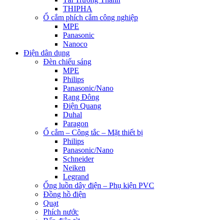
THIPHA
Ổ cắm phích cắm công nghiệp
MPE
Panasonic
Nanoco
Điện dân dụng
Đèn chiếu sáng
MPE
Philips
Panasonic/Nano
Rạng Đông
Điện Quang
Duhal
Paragon
Ổ cắm – Công tắc – Mặt thiết bị
Philips
Panasonic/Nano
Schneider
Neiken
Legrand
Ống luồn dây điện – Phụ kiện PVC
Đồng hồ điện
Quạt
Phích nước