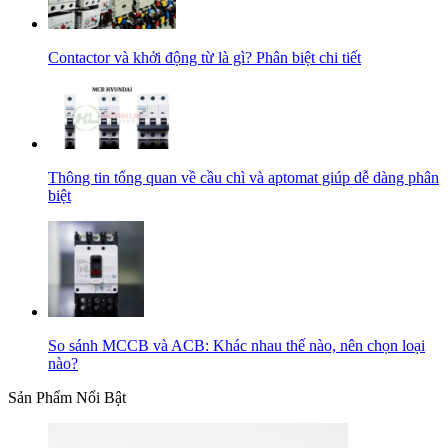
Contactor và khởi động từ là gì? Phân biệt chi tiết
Thông tin tổng quan về cầu chì và aptomat giúp dễ dàng phân
biệt
So sánh MCCB và ACB: Khác nhau thế nào, nên chọn loại
nào?
Sản Phẩm Nổi Bật