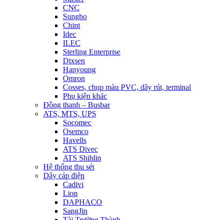
CNC
Sungho
Chint
Idec
ILEC
Sterling Enterprise
Dixsen
Hanyoung
Omron
Cosses, chụp màu PVC, dây rút, terminal
Phụ kiện khác
Đồng thanh – Busbar
ATS, MTS, UPS
Socomec
Osemco
Havells
ATS Divec
ATS Shihlin
Hệ thống thu sét
Dây cáp điện
Cadivi
Lion
DAPHACO
SangJin
Tài Trường Thành