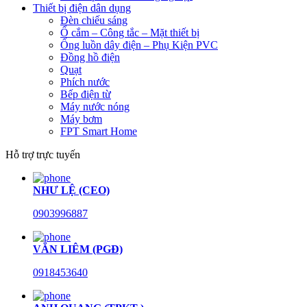
Thiết bị điện dân dụng
Đèn chiếu sáng
Ổ cắm – Công tắc – Mặt thiết bị
Ống luồn dây điện – Phụ Kiện PVC
Đồng hồ điện
Quạt
Phích nước
Bếp điện từ
Máy nước nóng
Máy bơm
FPT Smart Home
Hỗ trợ trực tuyến
NHƯ LỆ (CEO)
0903996887
VĂN LIÊM (PGĐ)
0918453640