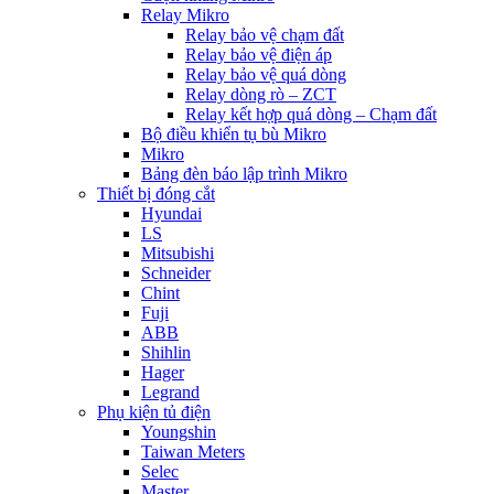
Relay Mikro
Relay bảo vệ chạm đất
Relay bảo vệ điện áp
Relay bảo vệ quá dòng
Relay dòng rò – ZCT
Relay kết hợp quá dòng – Chạm đất
Bộ điều khiển tụ bù Mikro
Mikro
Bảng đèn báo lập trình Mikro
Thiết bị đóng cắt
Hyundai
LS
Mitsubishi
Schneider
Chint
Fuji
ABB
Shihlin
Hager
Legrand
Phụ kiện tủ điện
Youngshin
Taiwan Meters
Selec
Master