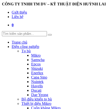
CÔNG TY TNHH TM DV – KỸ THUẬT ĐIỆN HUỲNH LAI
Giới thiệu
Liên hệ
0
Trang chủ
Điện công nghiệp
Tụ bù
Mikro
Samwha
Epcos
Shizuki
Enerlux
Capa Sino
Nuintek
Havells
Ducati
Dae Yeong
Bộ điều khiển tụ bù
Thiết bị điện Mikro
Cuộn kháng Mikro