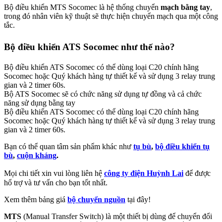
Bộ điều khiển MTS Socomec là hệ thống chuyển
mạch bằng tay
,
trong đó nhân viên kỹ thuật sẽ thực hiện chuyển mạch qua một công
tắc.
Bộ điều khiển ATS Socomec như thế nào?
Bộ điều khiển ATS Socomec có thể dùng loại C20 chính hãng
Socomec hoặc Quý khách hàng tự thiết kế và sử dụng 3 relay trung
gian và 2 timer 60s.
Bộ ATS Socomec sẽ có chức năng sử dụng tự đồng và cả chức
năng sử dụng bằng tay
Bộ điều khiển ATS Socomec có thể dùng loại C20 chính hãng
Socomec hoặc Quý khách hàng tự thiết kế và sử dụng 3 relay trung
gian và 2 timer 60s.
Bạn có thể quan tâm sản phẩm khác như
tụ bù
,
bộ điều khiển tụ
bù
,
cuộn kháng
.
Mọi chi tiết xin vui lòng liên hệ
công ty điện Huỳnh Lai
để được
hổ trợ và tư vấn cho bạn tốt nhất.
Xem thêm bảng giá
bộ chuyển nguồn
tại đây!
MTS
(Manual Transfer Switch) là một thiết bị dùng để chuyển đổi