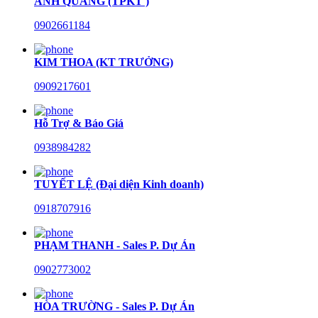
ANH QUANG (TPKT )
0902661184
KIM THOA (KT TRƯỞNG)
0909217601
Hỗ Trợ & Báo Giá
0938984282
TUYẾT LỆ (Đại diện Kinh doanh)
0918707916
PHẠM THANH - Sales P. Dự Án
0902773002
HÒA TRƯỜNG - Sales P. Dự Án