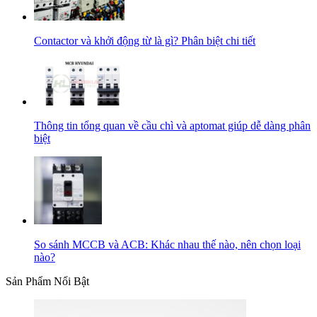
Contactor và khởi động từ là gì? Phân biệt chi tiết
Thông tin tổng quan về cầu chì và aptomat giúp dễ dàng phân
biệt
So sánh MCCB và ACB: Khác nhau thế nào, nên chọn loại
nào?
Sản Phẩm Nổi Bật