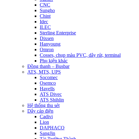
CNC
Sungho
Chint
Idec
ILEC
Sterling Enterprise
Dixsen
Hanyoung
Omron
Cosses, chụp màu PVC, dây rút, terminal
Phụ kiện khác
Đồng thanh – Busbar
ATS, MTS, UPS
Socomec
Osemco
Havells
ATS Divec
ATS Shihlin
Hệ thống thu sét
Dây cáp điện
Cadivi
Lion
DAPHACO
SangJin
Tài Trường Thành