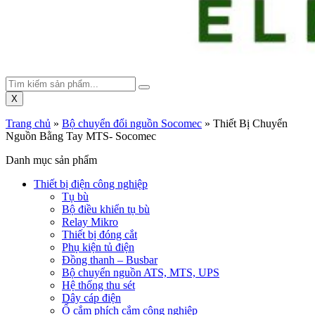
X
Trang chủ
»
Bộ chuyển đổi nguồn Socomec
»
Thiết Bị Chuyển
Nguồn Bằng Tay MTS- Socomec
Danh mục sản phẩm
Thiết bị điện công nghiệp
Tụ bù
Bộ điều khiển tụ bù
Relay Mikro
Thiết bị đóng cắt
Phụ kiện tủ điện
Đồng thanh – Busbar
Bộ chuyển nguồn ATS, MTS, UPS
Hệ thống thu sét
Dây cáp điện
Ổ cắm phích cắm công nghiệp