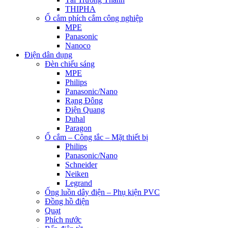
THIPHA
Ổ cắm phích cắm công nghiệp
MPE
Panasonic
Nanoco
Điện dân dụng
Đèn chiếu sáng
MPE
Philips
Panasonic/Nano
Rạng Đông
Điện Quang
Duhal
Paragon
Ổ cắm – Công tắc – Mặt thiết bị
Philips
Panasonic/Nano
Schneider
Neiken
Legrand
Ống luồn dây điện – Phụ kiện PVC
Đồng hồ điện
Quạt
Phích nước