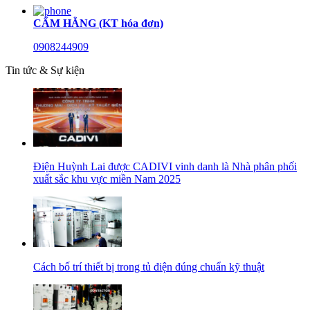
CẨM HẰNG (KT hóa đơn)
0908244909
Tin tức & Sự kiện
Điện Huỳnh Lai được CADIVI vinh danh là Nhà phân phối
xuất sắc khu vực miền Nam 2025
Cách bố trí thiết bị trong tủ điện đúng chuẩn kỹ thuật