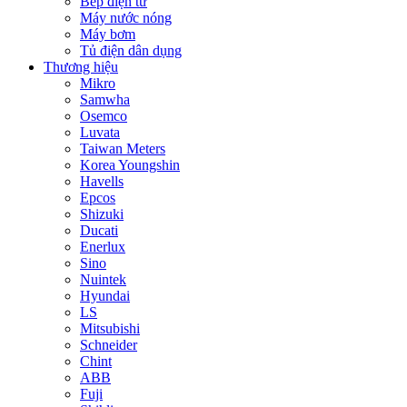
Bếp điện từ
Máy nước nóng
Máy bơm
Tủ điện dân dụng
Thương hiệu
Mikro
Samwha
Osemco
Luvata
Taiwan Meters
Korea Youngshin
Havells
Epcos
Shizuki
Ducati
Enerlux
Sino
Nuintek
Hyundai
LS
Mitsubishi
Schneider
Chint
ABB
Fuji