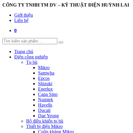
CÔNG TY TNHH TM DV – KỸ THUẬT ĐIỆN HUỲNH LAI
Giới thiệu
Liên hệ
0
Trang chủ
Điện công nghiệp
Tụ bù
Mikro
Samwha
Epcos
Shizuki
Enerlux
Capa Sino
Nuintek
Havells
Ducati
Dae Yeong
Bộ điều khiển tụ bù
Thiết bị điện Mikro
Cuộn kháng Mikro