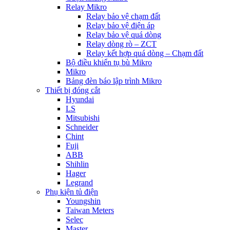
Relay Mikro
Relay bảo vệ chạm đất
Relay bảo vệ điện áp
Relay bảo vệ quá dòng
Relay dòng rò – ZCT
Relay kết hợp quá dòng – Chạm đất
Bộ điều khiển tụ bù Mikro
Mikro
Bảng đèn báo lập trình Mikro
Thiết bị đóng cắt
Hyundai
LS
Mitsubishi
Schneider
Chint
Fuji
ABB
Shihlin
Hager
Legrand
Phụ kiện tủ điện
Youngshin
Taiwan Meters
Selec
Master