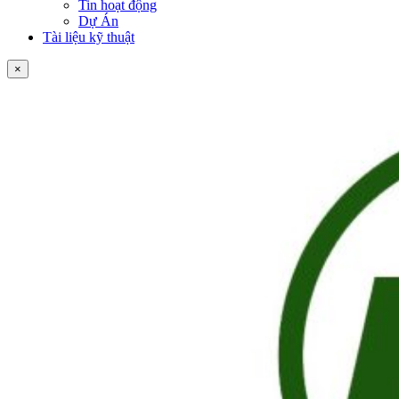
Tin hoạt động
Dự Án
Tài liệu kỹ thuật
×