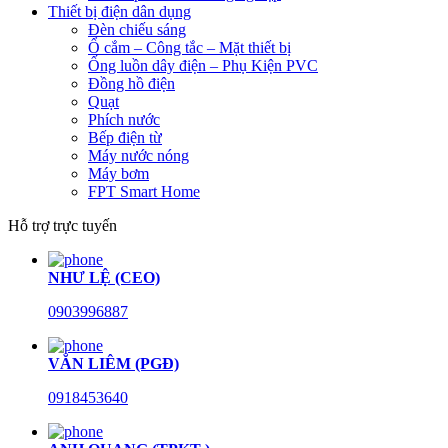
Thiết bị điện dân dụng
Đèn chiếu sáng
Ổ cắm – Công tắc – Mặt thiết bị
Ống luồn dây điện – Phụ Kiện PVC
Đồng hồ điện
Quạt
Phích nước
Bếp điện từ
Máy nước nóng
Máy bơm
FPT Smart Home
Hỗ trợ trực tuyến
NHƯ LỆ (CEO)
0903996887
VĂN LIÊM (PGĐ)
0918453640