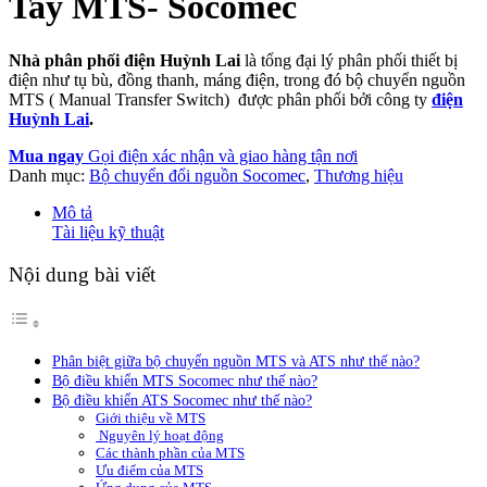
Tay MTS- Socomec
Nhà phân phối điện Huỳnh Lai
là tổng đại lý phân phối thiết bị
điện như tụ bù, đồng thanh, máng điện, trong đó bộ chuyển nguồn
MTS ( Manual Transfer Switch) được phân phối bởi công ty
điện
Huỳnh Lai
.
Mua ngay
Gọi điện xác nhận và giao hàng tận nơi
Danh mục:
Bộ chuyển đổi nguồn Socomec
,
Thương hiệu
Mô tả
Tài liệu kỹ thuật
Nội dung bài viết
Phân biệt giữa bộ chuyển nguồn MTS và ATS như thế nào?
Bộ điều khiển MTS Socomec như thế nào?
Bộ điều khiển ATS Socomec như thế nào?
Giới thiệu về MTS
Nguyên lý hoạt động
Các thành phần của MTS
Ưu điểm của MTS