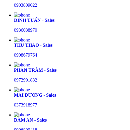
0903809022
ĐÌNH TUẤN - Sales
0936038970
THU THẢO - Sales
0908679764
PHAN TRÂM - Sales
0972991832
MAI DƯƠNG - Sales
0373918977
ĐÀM AN - Sales
0906809418