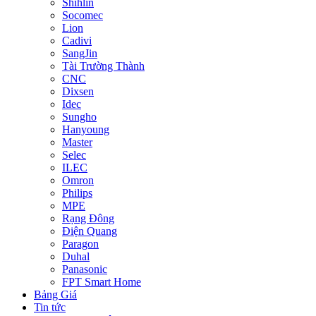
Shihlin
Socomec
Lion
Cadivi
SangJin
Tài Trường Thành
CNC
Dixsen
Idec
Sungho
Hanyoung
Master
Selec
ILEC
Omron
Philips
MPE
Rạng Đông
Điện Quang
Paragon
Duhal
Panasonic
FPT Smart Home
Bảng Giá
Tin tức