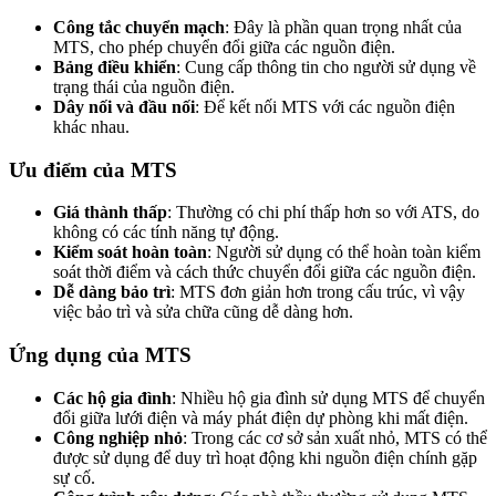
Công tắc chuyển mạch
: Đây là phần quan trọng nhất của
MTS, cho phép chuyển đổi giữa các nguồn điện.
Bảng điều khiển
: Cung cấp thông tin cho người sử dụng về
trạng thái của nguồn điện.
Dây nối và đầu nối
: Để kết nối MTS với các nguồn điện
khác nhau.
Ưu điểm của MTS
Giá thành thấp
: Thường có chi phí thấp hơn so với ATS, do
không có các tính năng tự động.
Kiểm soát hoàn toàn
: Người sử dụng có thể hoàn toàn kiểm
soát thời điểm và cách thức chuyển đổi giữa các nguồn điện.
Dễ dàng bảo trì
: MTS đơn giản hơn trong cấu trúc, vì vậy
việc bảo trì và sửa chữa cũng dễ dàng hơn.
Ứng dụng của MTS
Các hộ gia đình
: Nhiều hộ gia đình sử dụng MTS để chuyển
đổi giữa lưới điện và máy phát điện dự phòng khi mất điện.
Công nghiệp nhỏ
: Trong các cơ sở sản xuất nhỏ, MTS có thể
được sử dụng để duy trì hoạt động khi nguồn điện chính gặp
sự cố.